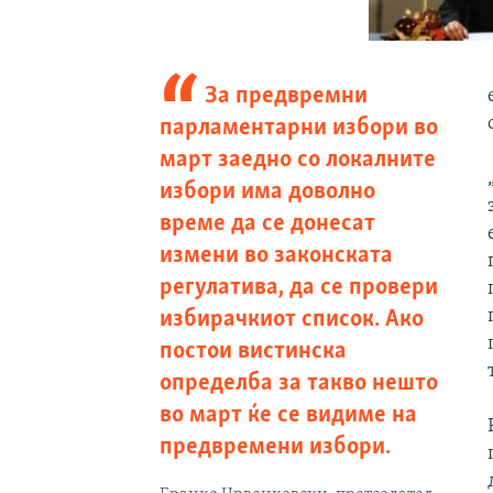
За предвремни
парламентарни избори во
март заедно со локалните
избори има доволно
време да се донесат
измени во законската
регулатива, да се провери
избирачкиот список. Ако
постои вистинска
определба за такво нешто
во март ќе се видиме на
предвремени избори.