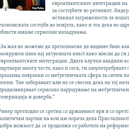
евроатлантските интеграции на
за состојбите во регионот. Лиде
истакнал загриженоста за лошат
економската состојба во земјата, како и тоа дека во од
области имаме сериозни назадувања.
„За жал не можеме да препознаеме да видиме било ка
заокружен план кај актуелната власт како мисли да ги
евроатлантските интеграции. Двата клучни владини 
партнери многу често, како и сега, ги злоупотребуваат
прашања поврзани со меѓуетничката сфера за ситни п
поени. Тие забораваат или не се свесни дека на тој на
предизвикуваат сериозно нарушување на меѓуетнички
толеранција и доверба.“
Рикер претходно се сретна со државниот врв и со прет
политички партии на кои им порача дека Пристапниот 
добра можност да се продолжи со работата на реформи