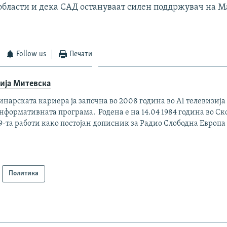
области и дека САД остануваат силен поддржувач на М
Follow us
Печати
ија Митевска
нарската кариера ја започна во 2008 година во А1 телевизија
нформативната програма. Родена е на 14.04 1984 година во Ско
-та работи како постојан дописник за Радио Слободна Европа 
Политика