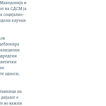
 Македонија и
рот на СДСМ ја
а социјално-
редени клучни
ков
 деблокира
коалициони
 одредени
олитички
чин
те односи,
ставници на
дијалог е
те во важни