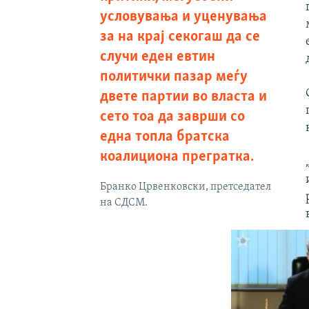
условувања и уценувања
за на крај секогаш да се
случи еден евтин
политички пазар меѓу
двете партии во власта и
сето тоа да заврши со
една топла братска
коалициона прегратка.
Бранко Црвенковски, претседател
на СДСМ.