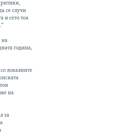
критики,
да се случи
а и сето тоа
.“
 на
ната година,
 со локалните
конската
стои
име на
л за
за
а