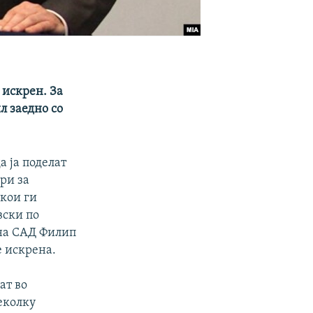
искрен. За
л заедно со
 ја поделат
ори за
 кои ги
вски по
на САД Филип
 искрена.
ат во
еколку