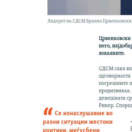
Лидерот на СДСМ Бранко Црвенковски
Црвенковски 
него, најдоб
локалните.
СДСМ сака вл
одговорноста 
погрешните п
предизвикаа.
денешната ср
Рикер. Споре
Се изнаслушавме во
разни ситуации жестоки
критики, меѓусбени