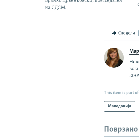
Бранко Црвенковски, претседател
на СДСМ.
Сподели
Мар
Нови
во и
2009
This item is part of
Македонија
Поврзано