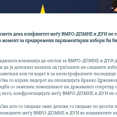
.
смета дека конфликтот меѓу ВМРО-ДПМНЕ и ДУИ не е 
ар момент за предвремени парламентарни избори би би
адината коалиција да опстои за ВМРО-ДПМНЕ и ДУИ да
и да ја дочекаат казната од граѓаните на следните изб
олитики кои ги водат и за катастрофалните последици
 Ова го изјави лидерот на опозицијата Бранко Црвенко
едба со заменик помошникот на државниот секретар 
д него, конфронтацијата меѓу ВМРО-ДПМНЕ и ДУИ не е
„Ова што го гледаме овие денови го гледаме по десети п
релациите меѓу ВМРО-ДПМНЕ и ДУИ во изминатите н