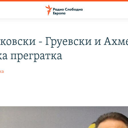
ковски - Груевски и Ахм
ка прегратка
ка