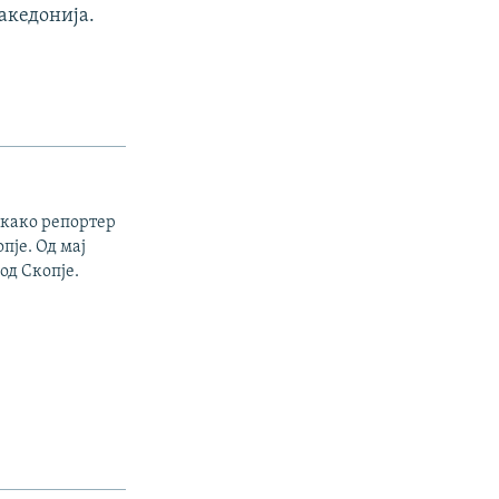
акедонија.
 како репортер
пје. Од мај
од Скопје.