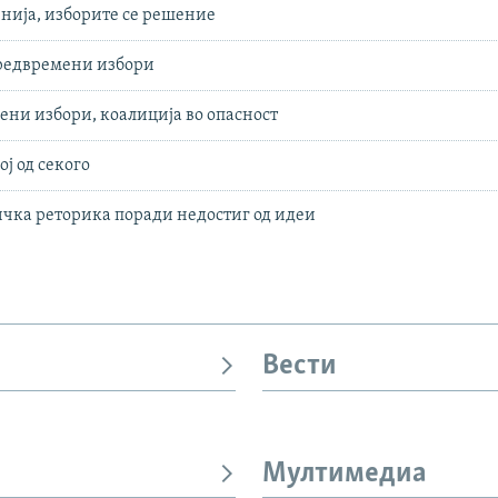
нија, изборите се решение
предвремени избори
ни избори, коалиција во опасност
ој од секого
чка реторика поради недостиг од идеи
Вести
Мултимедиа