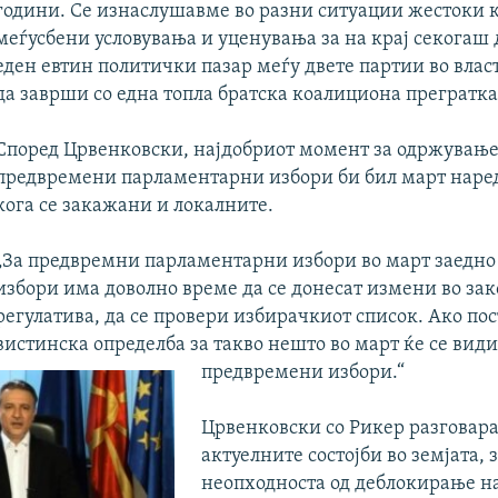
години. Се изнаслушавме во разни ситуации жестоки 
меѓусбени условувања и уценувања за на крај секогаш 
еден евтин политички пазар меѓу двете партии во власт
да заврши со една топла братска коалициона прегратка
Според Црвенковски, најдобриот момент за одржување
предвремени парламентарни избори би бил март наред
кога се закажани и локалните.
„За предвремни парламентарни избори во март заедно
избори има доволно време да се донесат измени во за
регулатива, да се провери избирачкиот список. Ако по
вистинска определба за такво нешто во март ќе се вид
предвремени избори.“
Црвенковски со Рикер разговара
актуелните состојби во земјата, 
неопходноста од деблокирање н