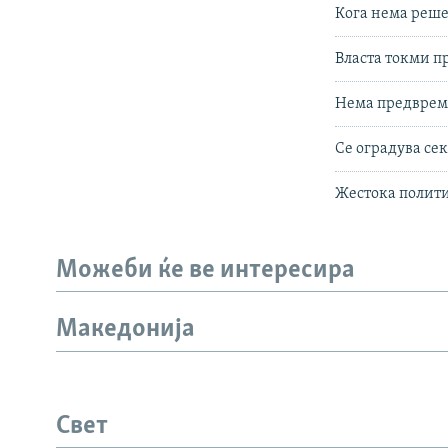
Кога нема реше
Власта токми 
Нема предвреме
Се оградува сек
Жестока полити
Можеби ќе ве интересира
Македонија
Свет