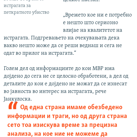
истрагата за
петкратното убиство
„Времето кое ни е потребно
е нешто што сериозно
влијае на квалитетот на
истрагата. Подгревањето на очекувањата дека
вакво нешто може да се реши веднаш и сега не
одат во прилог на истрагата.“
Голем дел од информациите до кои МВР има
дојдено до сега не се целосно обработени, а дел од
деталите до кои е дојдено не можат да се изнесат
во јавноста во интерес на истрагата, рече
Јанкулоска.
Од една страна имаме обезбедено
информации и траги, но од друга страна
сето тоа изискува време за прецизна
анализа, на кое ние не можеме да