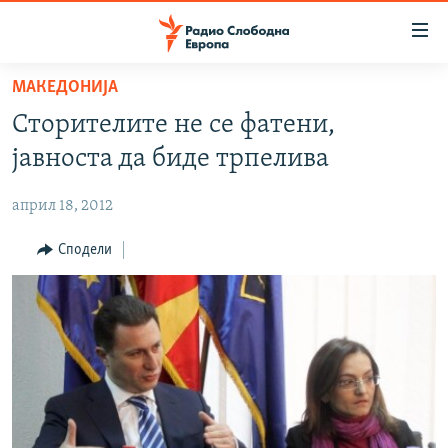
Достапни
линкови
Оди
МАКЕДОНИЈА
на
МАКЕДОНИЈА
Сторителите не се фатени,
содржината
СВЕТ
Оди
јавноста да биде трпелива
ВИЗУЕЛНО
на
главната
април 18, 2012
ВЕСТИ
навигација
ШТО ТРЕБА ДА ЗНАЕТЕ
Сподели
Премини
на
ПРИЈАВИ СЕ ЗА ЊУЗЛЕТЕР
пребарување
ПОДКАСТ ЗОШТО?
СЛЕДЕТЕ НЕ