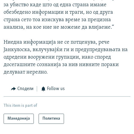
за убиство каде што од една страна имаме
обезбедено информации и траги, но од друга
страна сето тоа изискува време за прецизна
анализа, на кое ние не можеме да влијаеме.“
Ниедна информација не се потценува, рече
Јанкулоска, вклучувајќи ги и предупредувањата на
одредени вооружени групации, иако според
досегашните сознанија за нив нивните пораки
делуваат нерелно.
Сподели
Follow us
This item is part of
Македонија
Политика