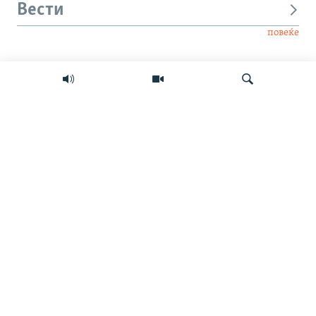
Вести
повеќе
Интервју
Свет
Барај
Мултимедиа
СЛЕДЕТЕ НЕ