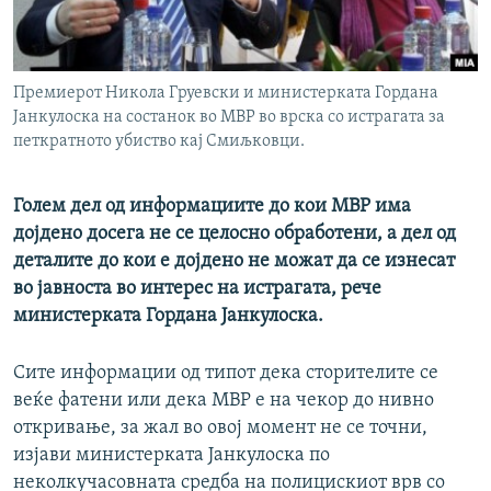
РСЕ веб страници
Премиерот Никола Груевски и министерката Гордана
Јанкулоска на состанок во МВР во врска со истрагата за
петкратното убиство кај Смиљковци.
Голем дел од информациите до кои МВР има
дојдено досега не се целосно обработени, а дел од
деталите до кои е дојдено не можат да се изнесат
во јавноста во интерес на истрагата, рече
министерката Гордана Јанкулоска.
Сите информации од типот дека сторителите се
веќе фатени или дека МВР е на чекор до нивно
откривање, за жал во овој момент не се точни,
изјави министерката Јанкулоска по
неколкучасовната средба на полицискиот врв со