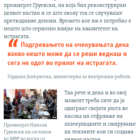
премиерот Груевски, на која бил реконструиран
целиот настан и се што околу тоа се случуваше
претходниве денови. Времето кое ни е потребно е
нешто што сериозно влијае на квалитетот на
истрагата.
Подгревањето на очекувањата дека
вакво нешто може да се реши веднаш и
сега не одат во прилог на истрагата.
Гордана Јанкулоска, министерка за внатрешни работи.
Таа рече и дека и во овој
момент треба сите да ја
одиграат својата улога во
насока на отфрлање на
шпекулациите и смирување
Премиерот Никола
на тензиите кои ги создава
Груевски на состанок
во МВР во врска со
целиот настан.