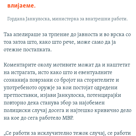
влијаеме.
Гордана Јанкулоска, министерка за внатрешни работи.
Таа апелираше за трпение до јавноста и во врска со
тоа затоа што, како што рече, може само да ја
отежне постапката.
Коментарите околу мотивите можат да и наштетат
на истрагата, исто како што и евентуалните
сознанија поврзани со бројот на сторителите и
употребеното оружје за кои постојат одредени
претпоставки, изјави Јанкулоска, потенцирајќи
повторно дека станува збор за најобемен
полициски случај досега и најтешко кривично дело
на кое до сега работело МВР.
„Се работи за исклучително тежок случај, се работи