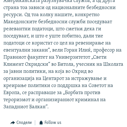
Американската разузнувачка служба, а од друга
страна тоа зависи од националните безбедносни
ресурси. Од тоа колку нашите, конкретно
Македонските безбедносни служби поседуваат
релевантни податоци, што сметам дека ги
поседуваат, и што е уште побитно, дали тие
податоци се користат со цел на ревенирање на
евентуални закани“, вели Горан Илиќ, професор на
Правниот факултет на Универзитетот „Свети
Климент Охридски“ во Битола, учесник на Школата
за јавни политики, на која во Охрид во
организација на Центарот за истражување и
креирање политики со поддршка на Советот на
Европа, се расправаше за „Борбата против
тероризмот и организираниот криминал на
Западниот Балкан“.
Сподели
Follow us