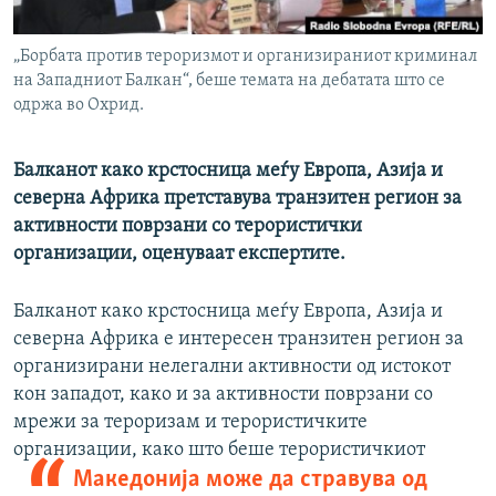
РСЕ веб страници
„Борбата против тероризмот и организираниот криминал
на Западниот Балкан“, беше темата на дебатата што се
одржа во Охрид.
Балканот како крстосница меѓу Европа, Азија и
северна Африка претставува транзитен регион за
активности поврзани со терористички
организации, оценуваат експертите.
Балканот како крстосница меѓу Европа, Азија и
северна Африка е интересен транзитен регион за
организирани нелегални активности од истокот
кон западот, како и за активности поврзани со
мрежи за тероризам и терористичките
организации, како што беше терористичкиот
Македонија може да стравува од