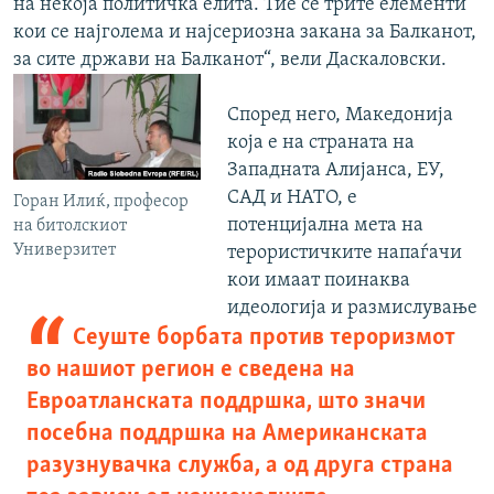
на некоја политичка елита. Тие се трите елементи
кои се најголема и најсериозна закана за Балканот,
за сите држави на Балканот“,
вели Даскаловски.
Според него, Македонија
која е на страната на
Западната Алијанса, ЕУ,
САД и НАТО, е
Горан Илиќ, професор
потенцијална мета на
на битолскиот
Универзитет
терористичките напаѓачи
кои имаат поинаква
идеологија и размислување
Сеуште борбата против тероризмот
во нашиот регион е сведена на
Евроатланската поддршка, што значи
посебна поддршка на Американската
разузнувачка служба, а од друга страна