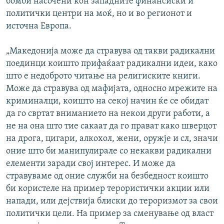
бомби насочени кон западните финансиски и
политички центри на моќ, но и во регионот и
источна Европа.
„Македонија може да стравува од такви радикални
поединци коишто прифаќаат радикални идеи, како
што е недоброто читање на религиските книги.
Може да стравува од мафијата, односно мрежите на
криминалци, коишто на секој начин ќе се обидат
да го свртат вниманието на некои други работи, а
не на она што тие сакаат да го прават како шверцот
на дрога, цигари, алкохол, жени, оружје и сл, значи
оние што би манипулирале со некакви радикални
елементи заради свој интерес. И може да
стравуваме од оние служби на безбедност коишто
би користеле на пример терористички акции или
напади, или дејствија блиски до тероризмот за свои
политички цели. На пример за сменување од власт