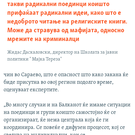
такви радикални поединци коишто
прифаќаат радикални идеи, како што е
недоброто читање на религиските книги.
Може да стравува од мафијата, односно
мрежите на криминалци
Жидас Даскаловски, директор на Школата за јавни
политики " Мајка Тереза"
чин во Сараево, што е опасност што како закана ќе
биде присутна во овој регион подолго време,
оценуваат експертите.
„Во многу случаи и на Балканот ќе имаме ситуации
на поединци и групи коишто самостојно ќе се
организираат, ќе нема централа која ќе ги
координира. Се повеќе е дифузен процесот, кој се