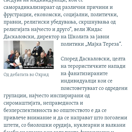
сведува на индивидуалци, кои се
саморадикализираат од различни причини и
фрустрации, економски, социјални, политички,
правни, религиски убедувања, скршнувања од
религијата најчесто и друго“, вели Жидас
Даскаловски, директор на Школата за јавни
политики „Мајка Тереза“.
Според Даскаловски, целта
на терористичките напади
на фанатизираните
Од дебатата во Охрид
индивидуалци кои се
поистоветуваат со одредени
групации, најчесто инспирирани од
сиромаштијата, неправедноста и
безперспективноста во општеството е да се
привлече внимание и да се направат што поголеми
штети, со биолошки орудија, нуклеарни и валкани