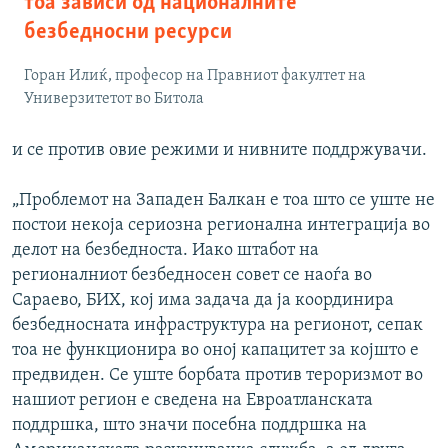
тоа зависи од националните
безбедносни ресурси
Горан Илиќ, професор на Правниот факултет на
Универзитетот во Битола
и се против овие режими и нивните поддржувачи.
„Проблемот на Западен Балкан е тоа што се уште не
постои некоја сериозна регионална интеграција во
делот на безбедноста. Иако штабот на
регионалниот безбедносен совет се наоѓа во
Сараево, БИХ, кој има задача да ја координира
безбедносната инфраструктура на регионот, сепак
тоа не функционира во оној капацитет за којшто е
предвиден. Се уште борбата против тероризмот во
нашиот регион е сведена на Евроатланската
поддршка, што значи посебна поддршка на