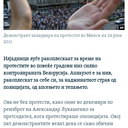
РСЕ веб страници
Демонстрант аплаудира на протестот во Минск на 24 јуни
2011.
Илјадници луѓе ракоплескаат за време на
протестите во повеќе градови низ силно
контролираната Белорусија. Аплаузот е за нив,
ракоплескат за себе си, за надминатиот страв од
полицијата, од апсењето и тепањето.
Ова не беа протести, како оние во декември по
реизброт на Александар Лукашенко за
претседател, кога протестираше опозицијата. Овој
пат демонстрантите велат дека се само обични