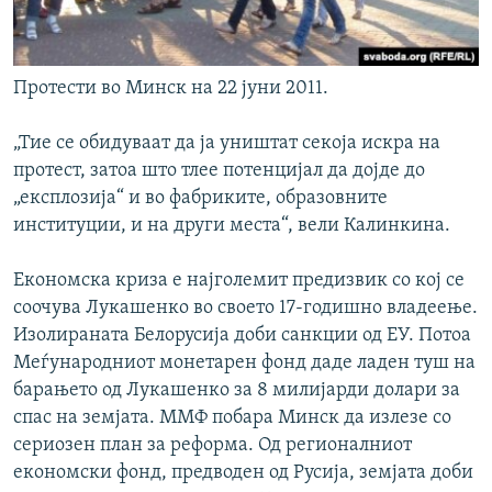
Протести во Минск на 22 јуни 2011.
„Тие се обидуваат да ја уништат секоја искра на
протест, затоа што тлее потенцијал да дојде до
„експлозија“ и во фабриките, образовните
институции, и на други места“, вели Калинкина.
Економска криза е најголемит предизвик со кој се
соочува Лукашенко во своето 17-годишно владеење.
Изолираната Белорусија доби санкции од ЕУ. Потоа
Меѓународниот монетарен фонд даде ладен туш на
барањето од Лукашенко за 8 милијарди долари за
спас на земјата. ММФ побара Минск да излезе со
сериозен план за реформа. Од регионалниот
економски фонд, предводен од Русија, земјата доби