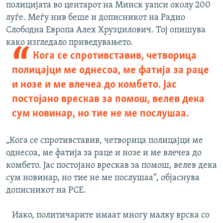
полицијата во центарот на Минск уапси околу 200
луѓе. Меѓу нив беше и дописникот на Радио
Слободна Европа Алех Хрузџилович. Тој опишува
како изгледало приведувањето.
Кога се спротивставив, четворица
полицајци ме однесоа, ме фатија за раце
и нозе и ме влечеа до комбето. Јас
постојано врескав за помош, велев дека
сум новинар, но тие не ме послушаа.
„Кога се спротивставив, четворица полицајци ме
однесоа, ме фатија за раце и нозе и ме влечеа до
комбето. Јас постојано врескав за помош, велев дека
сум новинар, но тие не ме послушаа“, објаснува
дописникот на РСЕ.
Иако, политичарите имаат многу малку врска со