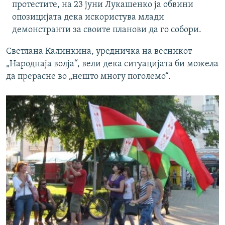
протестите, на 23 јуни Лукашенко ја обвини
опозицијата дека искористува млади
демонстранти за своите планови да го собори.
Светлана Калинкина, уредничка на весникот
„Народнаја волја“, вели дека ситуацијата би можела
да прерасне во „нешто многу поголемо“.