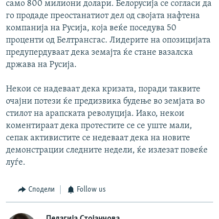
само 800 милиони долари. Белорусија се согласи да
го продаде преостанатиот дел од својата нафтена
компанија на Русија, која веќе поседува 50
проценти од Белтрансгас. Лидерите на опозицијата
предупердуваат дека земајта ќе стане вазалска
држава на Русија.
Некои се надеваат дека кризата, поради таквите
очајни потези ќе предизвика будење во земјата во
стилот на арапската револуција. Иако, некои
коментираат дека протестите се се уште мали,
сепак активистите се недеваат дека на новите
демонстрации следните недели, ќе излезат повеќе
луѓе.
Сподели
Follow us
Пелагија Стојанчова