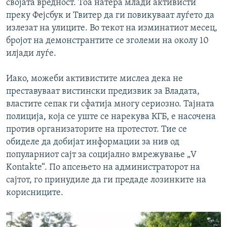
својата вредност. Тоа натера млади активисти
преку Фејсбук и Твитер да ги повикуваат луѓето да
излезат на улиците. Во текот на изминатиот месец,
бројот на демонстрантите се зголеми на околу 10
илјади луѓе.
Иако, можеби активистите мислеа дека не
преставуваат вистински предизвик за Владата,
властите сепак ги сфатија многу сериозно. Тајната
полиција, која се уште се нарекува КГБ, е насочена
против организаторите на протестот. Тие се
обиделе да добијат информации за нив од
популарниот сајт за социјално вмрежување „V
Kontakte“. По апсењето на администраторот на
сајтот, го принудиле да ги предаде лозинките на
корисниците.