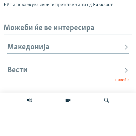
ЕУ ги повлекува своите претставници од Кавказот
Можеби ќе ве интересира
Македонија
Вести
повеќе
Интервју
Свет
Барај