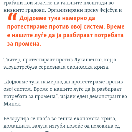
граѓани кои излегле на главните плоштади во
нивните градови. Организирани преку Фејсбук и
Дојдовме тука намерно да
протестираме против овој систем. Време
е нашите луѓе да ја разбираат потребата
за промена.
Твитер, протестираат против Лукашенко, кој ја
злоупотребува сериозната економска криза.
„Дојдовме тука намерно, да протестираме против
овој систем. Време е нашите луѓе да ја разбираат
потребата за промена“, изјави еден демонстрант во
Минск.
Белорусија се наоѓа во тешка економска криза,
домашната валута изгуби повеќе од половина од