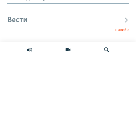
Вести
повеќе
Интервју
Свет
Барај
Мултимедиа
СЛЕДЕТЕ НЕ