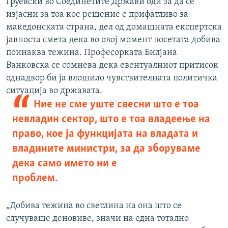
Груевски во Соединетите Држави оди за да се
изјасни за тоа кое решение е прифатливо за
македонската страна, дел од домашната експертска
јавноста смета дека во овој момент посетата добива
поинаква тежина. Професорката Билјана
Ванковска се сомнева дека евентуалниот притисок
однадвор би ја влошило чувствителната политичка
ситуација во државата.
Ние не сме уште свесни што е тоа
невладин сектор, што е тоа владеење на
право, кое ја функцијата на владата и
владините министри, за да зборуваме
дека само името ни е
проблем.
„Добива тежина во светлина на она што се
случуваше деновиве, значи на една тотално