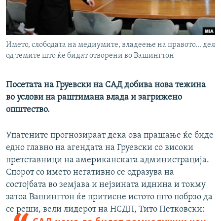
РСЕ веб страници
Името, слободата на медиумите, владеење на правото... дел
од темите што ќе бидат отворени во Вашингтон
Посетата на Груевски на САД добива нова тежина
во услови на раштимана влада и загрижено
општество.
Упатените прогнозираат дека ова прашање ќе биде
едно главно на агендата на Груевски со високи
претставници на американската администрација.
Спорот со името негативно се одразува на
состојбата во земјава и нејзината иднина и токму
затоа Вашингтон ќе притисне истото што побрзо да
се реши, вели лидерот на НСДП, Тито Петковски: