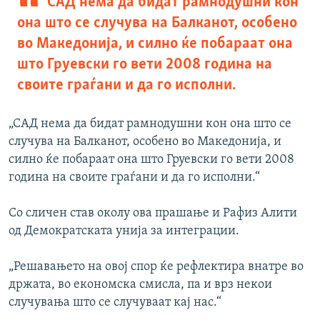
САД нема да бидат рамнодушни кон
она што се случува на Балканот, oсобено
во Македонија, и силно ќе побараат она
што Груевски го вети 2008 година на
своите граѓани и да го исполни.
„САД нема да бидат рамнодушни кон она што се
случува на Балканот, oсобено во Македонија, и
силно ќе побараат она што Груевски го вети 2008
година на своите граѓани и да го исполни.“
Со сличен став околу ова прашање и Рафиз Алити
од Демократската унија за интеграции.
„Решавањето на овој спор ќе рефлектира внатре во
држата, во економска смисла, па и врз некои
случувања што се случуваат кај нас.“