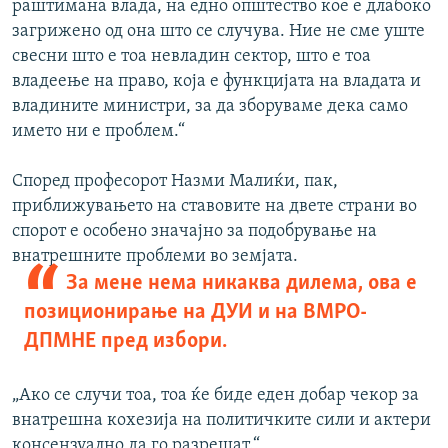
раштимана влада, на едно општество кое е длабоко
загрижено од она што се случува. Ние не сме уште
свесни што е тоа невладин сектор, што е тоа
владеење на право, која е функцијата на владата и
владините министри, за да зборуваме дека само
името ни е проблем.“
Според професорот Назми Малиќи, пак,
приближувањето на ставовите на двете страни во
спорот е особено значајно за подобрување на
внатрешните проблеми во земјата.
За мене нема никаква дилема, ова е
позиционирање на ДУИ и на ВМРО-
ДПМНЕ пред избори.
„Ако се случи тоа, тоа ќе биде еден добар чекор за
внатрешна кохезија на политичките сили и актери
консензуално да го разрешат.“