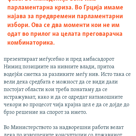
парламентарна криза. Во Грција имаме
најава за предвремени парламентарни
избори. Ова се два моменти кои не им
одат во прилог на целата преговарачка
комбинаторика.
презентираат меѓусебно и пред амбасадорот
Нимиц позициите на нивните влади, притоа
водејќи сметка за разликите меѓу нив. Исто така се
вели дека средбата е можност да се види дали
постојат области кои треба понатаму да се
истражуваат, како и да се одредат натамошните
чекори во процесот чија крајна цел е да се дојде до
брзо решение на спорот за името.
Во Министерството за надворешни работи велат
дека по извршените консултации со државниот