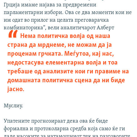
Грција имаме најава за предвремени
парламентарни избори. Ова се два моменти кои не
им одат во прилог на целата преговарачка
комбинаторика“, вели
аналитичарот Алберт
Нема политичка волја од наша
страна да мрднеме, не можам да ја
проценам грчката. Меѓутоа, кај нас,
недостасува елементарна волја и тоа
требаше од анализите кои ги правиме на
домашната политичка сцена да ни биде
јасно.
Муслиу.
Упатените прогнозираат дека ова ќе биде
формална и протоколарна средба која само ќе ги
даде насоките за натамошниот тек на разговорите.