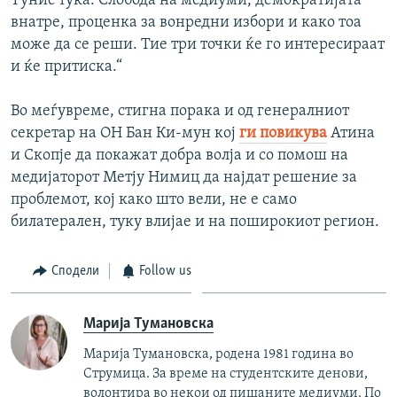
Тунис тука. Слобода на медиуми, демократијата
внатре, проценка за вонредни избори и како тоа
може да се реши. Тие три точки ќе го интересираат
и ќе притиска.“
Во меѓувреме, стигна порака и од генералниот
секретар на ОН Бан Ки-мун кој
ги повикува
Атина
и Скопје да покажат добра волја и со помош на
медијаторот Метју Нимиц да најдат решение за
проблемот, кој како што вели, не е само
билатералeн, туку влијае и на поширокиот регион.
Сподели
Follow us
Марија Тумановска
Марија Тумановска, родена 1981 година во
Струмица. За време на студентските денови,
волонтира во некои од пишаните медиуми. По