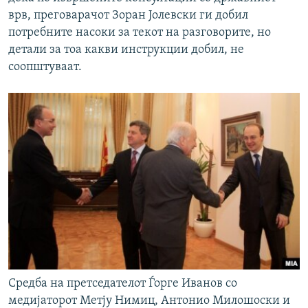
врв, преговарачот Зоран Јолевски ги добил
потребните насоки за текот на разговорите, но
детали за тоа какви инструкции добил, не
соопштуваат.
Средба на претседателот Ѓорге Иванов со
медијаторот Метју Нимиц, Антонио Милошоски и