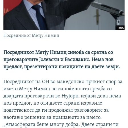
РСЕ веб страници
Посредникот Метју Нимиц
Посредникот Метју Нимиц синоќа се сретна со
преговарачите Јолевски и Василакис. Нема нов
предлог, презентирани позициите на двете земји.
Посредникот на ОН во македонско-грчкиот спор за
името Метју Нимиц по синоќешната средба со
двајцата преговарачи во Њујорк, изјави дека нема
нов предлог, но оти двете страни изразиле
подготвеност да ги продолжат разговорите за
наоѓање решение за прашањето за името.
„Атмосферата беше многу добра. Двете страни ги