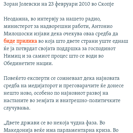
Зоран Јолевски на 23 февруари 2010 во Скопје
Неодамна, во интервју за нашето радио,
министерот за надворешни работи, Антонио
Милошоски изјави дека очекува оваа средба да
биде прилика
во која што двете страни уште еднаш
ќе ја потврдат својата поддршка за господинот
Нимиц и за самиот процес што се води во
Обединетите нации.
Повеќето експерти се сомневаат дека најновата
средба на медијаторот и преговарачите ќе донесе
нешто ново, особено по најновиот развој на
настаните во земјата и внатрешно-политичките
случувања.
„Двете држави се во некоја чудна фаза. Во
Македонија веќе има парламентарна криза. Во