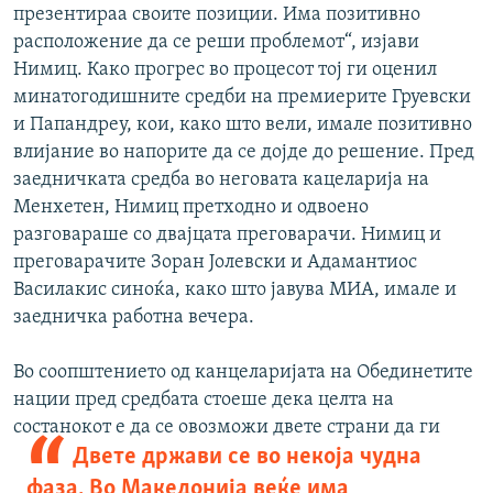
презентираа своите позиции. Има позитивно
расположение да се реши проблемот“, изјави
Нимиц. Како прогрес во процесот тој ги оценил
минатогодишните средби на премиерите Груевски
и Папандреу, кои, како што вели, имале позитивно
влијание во напорите да се дојде до решение. Пред
заедничката средба во неговата кацеларија на
Менхетен, Нимиц претходно и одвоено
разговараше со двајцата преговарачи. Нимиц и
преговарачите Зоран Јолевски и Адамантиос
Василакис синоќа, како што јавува МИА, имале и
заедничка работна вечера.
Во соопштението од канцеларијата на Обединетите
нации пред средбата стоеше дека целта на
состанокот е да се овозможи двете
страни да ги
Двете држави се во некоја чудна
фаза. Во Македонија веќе има