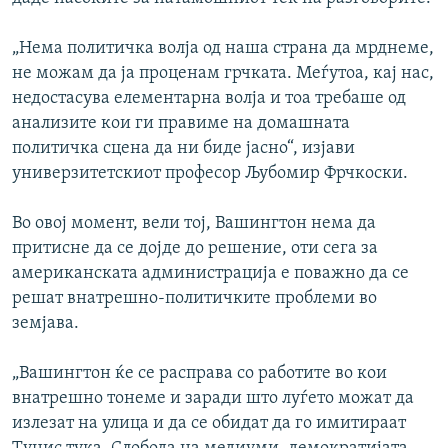
„Нема политичка волја од наша страна да мрднеме,
не можам да ја проценам грчката. Меѓутоа, кај нас,
недостасува елементарна волја и тоа требаше од
анализите кои ги правиме на домашната
политичка сцена да ни биде јасно“, изјави
универзитетскиот професор Љубомир Фрчкоски.
Во овој момент, вели тој, Вашингтон нема да
притисне да се дојде до решение, оти сега за
американската администрација е поважно да се
решат внатрешно-политичките проблеми во
земјава.
„Вашингтон ќе се расправа со работите во кои
внатрешно тонеме и заради што луѓето можат да
излезат на улица и да се обидат да го имитираат