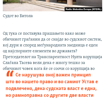
Судот во Битола
Од тука се поставува прашањето како може
обичниот граѓанин да се снајде во судскиот систем,
кој дури и според меѓународната заедница е еден
од најспорните елементи во државата?
Претседателот на Транспарентност Нулта корупција
Слаѓана Тасева вели дека е многу тешко за
обичниот човек
кога ќе се соочи со корупција во
Се нарушува оној важен принцип
што во нашето право и во самиот Устав е
подвлечено, дека судската власт е една,
но рамноправна со другите две власти