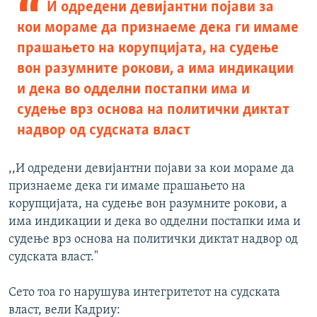
И одредени девијантни појави за
кои мораме да признаеме дека ги имаме
прашањето на корупцијата, на судење
вон разумните рокови, а има индикации
и дека во одделни постапки има и
судење врз основа на политички диктат
надвор од судската власт
,,И одредени девијантни појави за кои мораме да
признаеме дека ги имаме прашањето на
корупцијата, на судење вон разумните рокови, а
има индикации и дека во одделни постапки има и
судење врз основа на политички диктат надвор од
судската власт."
Сето тоа го нарушува интегритетот на судската
власт, вели Кадриу: