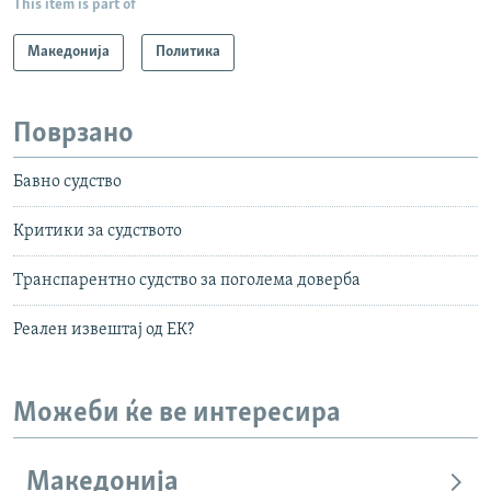
This item is part of
Македонија
Политика
Поврзано
Бавно судство
Критики за судството
Транспарентно судство за поголема доверба
Реален извештај од ЕК?
Можеби ќе ве интересира
Македонија