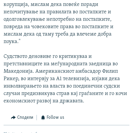
корупција, мислам дека повеќе поради
непочитување на правилата во постапките и
одолговлекување непотребно на постапките,
повреда на човековите права во постапките и
мислам дека од таму треба да влечеме добра
поука."
Судството деновиве го критикуваа и
претставниците на меѓународната заедница во
Македонија. Американскиот амбасадор Филип
Рикер, во интервју за А1 телевизија, изјави дека
инволвирањето на власта во поединечни судски
случаи предизвикува страв кај граѓаните и го кочи
економскиот развој на државата.
Сподели
Follow us