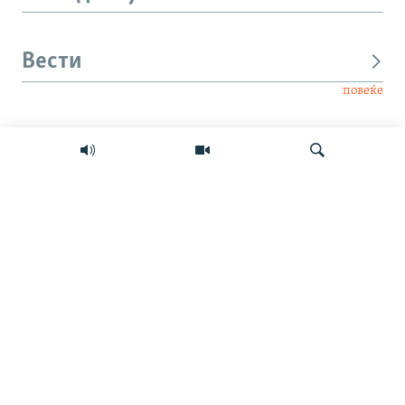
Вести
повеќе
Интервју
Свет
Барај
Мултимедиа
СЛЕДЕТЕ НЕ