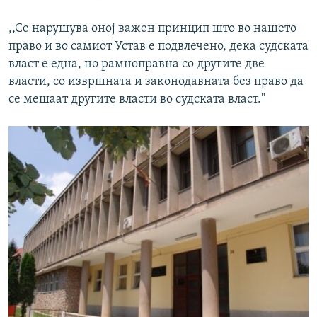
,,Се нарушува оној важен принцип што во нашето
право и во самиот Устав е подвлечено, дека судската
власт е една, но рамноправна со другите две
власти, со извршната и законодавната без право да
се мешаат другите власти во судската власт."