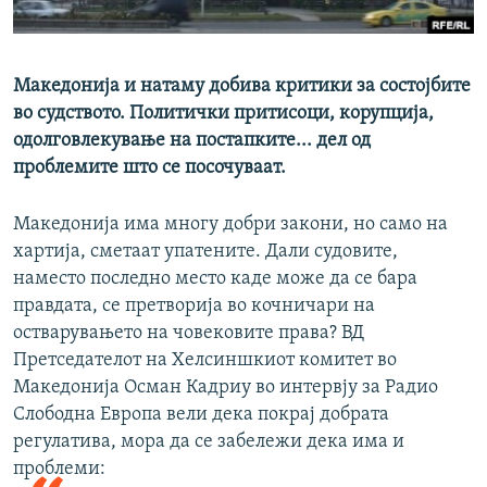
РСЕ веб страници
Македонија и натаму добива критики за состојбите
во судството. Политички притисоци, корупција,
одолговлекување на постапките... дел од
проблемите што се посочуваат.
Македонија има многу добри закони, но само на
хартија, сметаат упатените. Дали судовите,
наместо последно место каде може да се бара
правдата, се претворија во кочничари на
остварувањето на човековите права? ВД
Претседателот на Хелсиншкиот комитет во
Македонија Осман Кадриу во интервју за Радио
Слободна Европа вели дека покрај добрата
регулатива, мора да се забележи дека има и
проблеми: