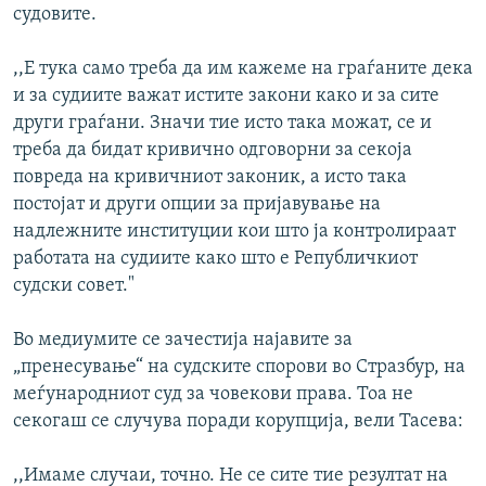
судовите.
,,Е тука само треба да им кажеме на граѓаните дека
и за судиите важат истите закони како и за сите
други граѓани. Значи тие исто така можат, се и
треба да бидат кривично одговорни за секоја
повреда на кривичниот законик, а исто така
постојат и други опции за пријавување на
надлежните институции кои што ја контролираат
работата на судиите како што е Републичкиот
судски совет."
Во медиумите се зачестија најавите за
„пренесување“ на судските спорови во Стразбур, на
меѓународниот суд за човекови права. Тоа не
секогаш се случува поради корупција, вели Тасева:
,,Имаме случаи, точно. Не се сите тие резултат на