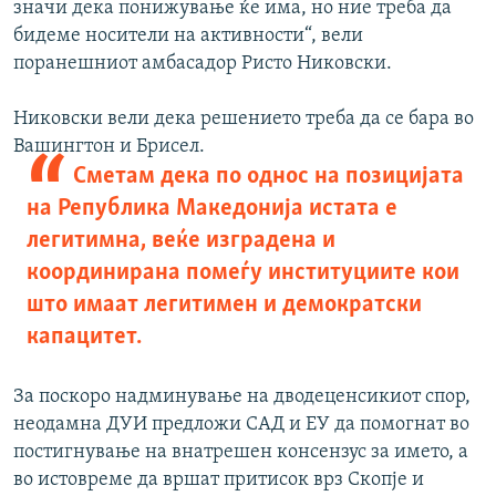
значи дека понижување ќе има, но ние треба да
бидеме носители на активности“, вели
поранешниот амбасадор Ристо Никовски.
Никовски вели дека решението треба да се бара во
Вашингтон и Брисел.
Сметам дека по однос на позицијата
на Република Македонија истата е
легитимна, веќе изградена и
координирана помеѓу институциите кои
што имаат легитимен и демократски
капацитет.
За поскоро надминување на дводеценсикиот спор,
неодамна ДУИ предложи САД и ЕУ да помогнат во
постигнување на внатрешен консензус за името, а
во истовреме да вршат притисок врз Скопје и