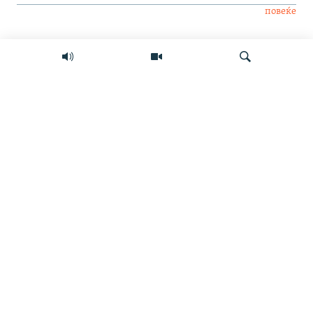
повеќе
Интервју
Свет
Барај
Мултимедиа
СЛЕДЕТЕ НЕ
ИНФО СТРАНИЦА