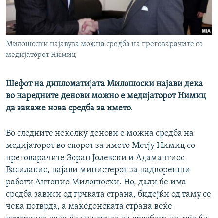
РСЕ веб страници
Милошоски најавува можна средба на преговарачите со
медијаторот Нимиц
Шефот на дипломатијата Милошоски најави дека
во наредните денови можно е медијаторот Нимиц
да закаже нова средба за името.
Во следните неколку денови е можна средба на
медијаторот во спорот за името Метју Нимиц со
преговарачите Зоран Јолевски и Адамантиос
Василакис, најави министерот за надворешни
работи Антонио Милошоски. Но, дали ќе има
средба зависи од грчката страна, бидејќи од таму се
чека потврда, а македонската страна веќе