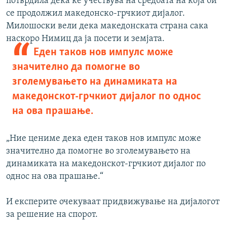
потврдила дека ќе учествува на средбата на која би
се продолжил македонско-грчкиот дијалог.
Милошоски вели дека македонската страна сака
наскоро Нимиц да ја посети и земјата.
Еден таков нов импулс може
значително да помогне во
зголемувањето на динамиката на
македонскот-грчкиот дијалог по однос
на ова прашање.
„Ние цениме дека еден таков нов импулс може
значително да помогне во зголемувањето на
динамиката на македонскот-грчкиот дијалог по
однос на ова прашање.“
И експерите очекуваат придвижување на дијалогот
за решение на спорот.