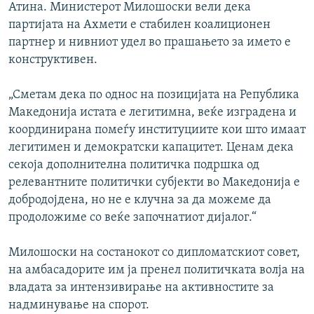
Атина. Министерот Милошоски вели дека
партијата на Ахмети е стабилен коалиционен
партнер и нивниот удел во прашањето за името е
конструктивен.
„Сметам дека по однос на позицијата на Република
Македонија истата е легитимна, веќе изградена и
координирана помеѓу институциите кои што имаат
легитимен и демократски капацитет. Ценам дека
секоја дополнителна политичка подршка од
релевантните политички субјекти во Македонија е
добродојдена, но не е клучна за да можеме да
продоложиме со веќе започнатиот дијалог.“
Милошоски на состанокот со дипломатскиот совет,
на амбасадорите им ја пренел политичката волја на
владата за интензивирање на активностите за
надминување на спорот.