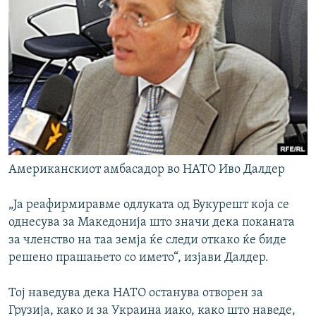
Американскиот амбасадор во НАТО Иво Далдер
„Ја реафирмиравме одлуката од Букурешт која се
однесува за Македонија што значи дека поканата
за членство на таа земја ќе следи откако ќе биде
решено прашањето со името“, изјави Далдер.
Тој наведува дека НАТО останува отворен за
Грузија, како и за Украина иако, како што наведе,