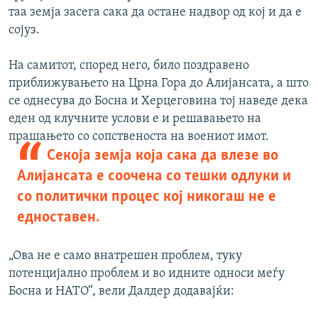
таа земја засега сака да остане надвор од кој и да е
сојуз.
На самитот, според него, било поздравено
приближувањето на Црна Гора до Алијансата, а што
се однесува до Босна и Херцеговина тој наведе дека
еден од клучните услови е и решавањето на
прашањето со сопственоста на воениот имот.
Секоја земја која сака да влезе во
Алијансата е соочена со тешки одлуки и
со политички процес кој никогаш не е
едноставен.
„Ова не е само внатрешен проблем, туку
потенцијално проблем и во идните односи меѓу
Босна и НАТО“, вели Далдер додавајќи: