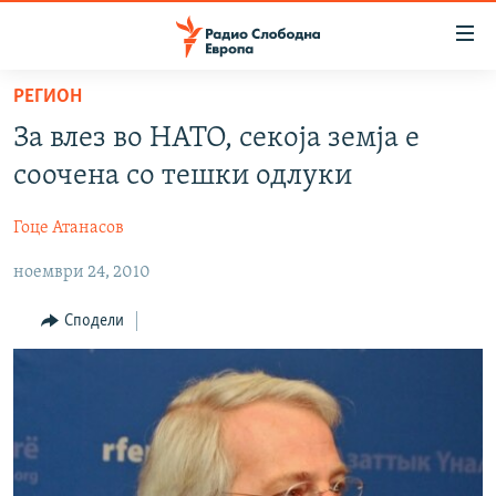
Достапни
линкови
Оди
РЕГИОН
на
МАКЕДОНИЈА
За влез во НАТО, секоја земја е
содржината
СВЕТ
Оди
соочена со тешки одлуки
ВИЗУЕЛНО
на
главната
Гоце Атанасов
ВЕСТИ
навигација
ноември 24, 2010
ШТО ТРЕБА ДА ЗНАЕТЕ
Премини
на
ПРИЈАВИ СЕ ЗА ЊУЗЛЕТЕР
Сподели
пребарување
ПОДКАСТ ЗОШТО?
СЛЕДЕТЕ НЕ