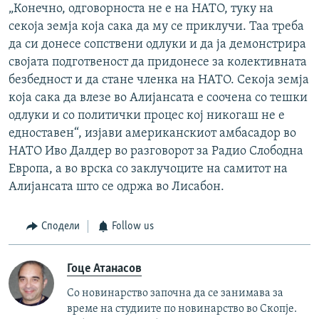
„Конечно, одговорноста не е на НАТО, туку на
секоја земја која сака да му се приклучи. Таа треба
да си донесе сопствени одлуки и да ја демонстрира
својата подготвеност да придонесе за колективната
безбедност и да стане членка на НАТО. Секоја земја
која сака да влезе во Алијансата е соочена со тешки
одлуки и со политички процес кој никогаш не е
едноставен“, изјави американскиот амбасадор во
НАТО Иво Далдер во разговорот за Радио Слободна
Европа, а во врска со заклучоците на самитот на
Алијансата што се одржа во Лисабон.
Сподели
Follow us
Гоце Атанасов
Со новинарство започна да се занимава за
време на студиите по новинарство во Скопје.