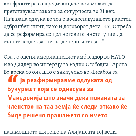
конфронтира со предизвиците кои можат да
претставуваат закана за сигурноста во 21 век.
Најважна одлука во тоа е воспоставувањето ракетен
одбранбен штит, како и договорот дека НАТО треба
да се реформира со цел неговите институции да
станат поадекватни на денешниот свет.“
Ова го оцени американскиот амбасадор во НАТО
Иво Далдер во интервју за Радио Слободна Европа.
Во врска со она што е заклучено во Лисабон за
Ја реафирмиравме одлуката од
Букурешт која се однесува за
Македонија што значи дека поканата за
членство на таа земја ќе следи откако ќе
биде решено прашањето со иметo.
натамошното ширење на Алијансата тој вели: