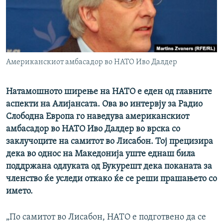
РСЕ веб страници
Американскиот амбасадор во НАТО Иво Далдер
Натамошното ширење на НАТО е еден од главните
аспекти на Алијансата. Ова во интервју за Радио
Слободна Европа го наведува американскиот
амбасадор во НАТО Иво Далдер во врска со
заклучоците на самитот во Лисабон. Тој прецизира
дека во однос на Македонија уште еднаш била
поддржана одлуката од Букурешт дека поканата за
членство ќе уследи откако ќе се реши прашањето со
името.
„По самитот во Лисабон, НАТО е подготвено да се