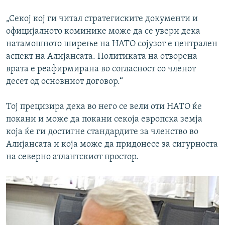
„Секој кој ги читал стратегиските документи и
официјалното коминике може да се увери дека
натамошното ширење на НАТО сојузот е централен
аспект на Алијансата. Политиката на отворена
врата е реафирмирана во согласност со членот
десет од основниот договор.“
Тој прецизира дека во него се вели оти НАТО ќе
покани и може да покани секоја европска земја
која ќе ги достигне стандардите за членство во
Алијансата и која може да придонесе за сигурноста
на северно атлантскиот простор.