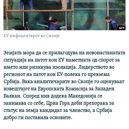
РСЕ веб страници
ЕУ инфоцентарот во Скопје
Земјата мора да се прилагодува на новонастанатата
ситуација на патот кон ЕУ наметната од спорот за
името или ризикува изолација. Лидерството во
регионот на патот кон ЕУ полека го превзема
Србија. Вака аналитичарите во Скопје го оценуваат
извештајот на Европската Комисија за Западен
Балкан. Според нив додека Македонија се
занимава со себе, Црна Гора доби препорака за
статус на земја кандидат за членство, а Србија
добро ги поставила основите.