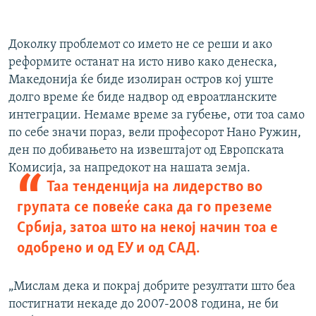
Доколку проблемот со името не се реши и ако
реформите останат на исто ниво како денеска,
Македонија ќе биде изолиран остров кој уште
долго време ќе биде надвор од евроатланските
интеграции. Немаме време за губење, оти тоа само
по себе значи пораз, вели професорот Нано Ружин,
ден по добивањето на извештајот од Европската
Комисија, за напредокот на нашата земја.
Таа тенденција на лидерство во
групата се повеќе сака да го преземе
Србија, затоа што на некој начин тоа е
одобрено и од ЕУ и од САД.
„Мислам дека и покрај добрите резултати што беа
постигнати некаде до 2007-2008 година, не би