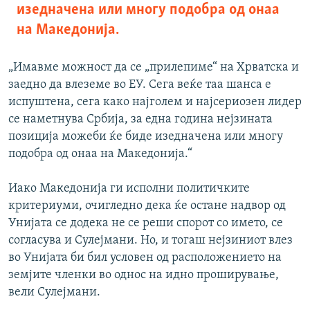
изедначена или многу подобра од онаа
на Македонија.
„Имавме можност да се „прилепиме“ на Хрватска и
заедно да влеземе во ЕУ. Сега веќе таа шанса е
испуштена, сега како најголем и најсериозен лидер
се наметнува Србија, за една година нејзината
позиција можеби ќе биде изедначена или многу
подобра од онаа на Македонија.“
Иако Македонија ги исполни политичките
критериуми, очигледно дека ќе остане надвор од
Унијата се додека не се реши спорот со името, се
согласува и Сулејмани. Но, и тогаш нејзиниот влез
во Унијата би бил условен од расположението на
земјите членки во однос на идно проширување,
вели Сулејмани.