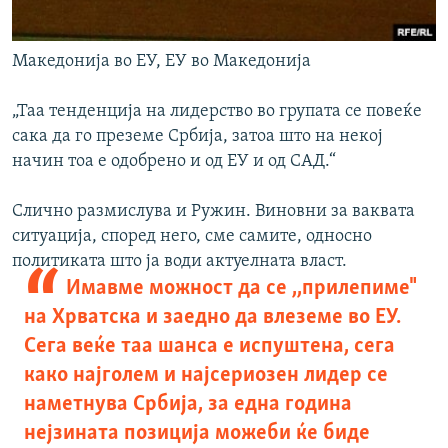
Македонија во ЕУ, ЕУ во Македонија
„Таа тенденција на лидерство во групата се повеќе
сака да го преземе Србија, затоа што на некој
начин тоа е одобрено и од ЕУ и од САД.“
Слично размислува и Ружин. Виновни за ваквата
ситуација, според него, сме самите, односно
политиката што ја води актуелната власт.
Имавме можност да се ,,прилепиме"
на Хрватска и заедно да влеземе во ЕУ.
Сега веќе таа шанса е испуштена, сега
како најголем и најсериозен лидер се
наметнува Србија, за една година
нејзината позиција можеби ќе биде