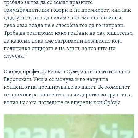
требало за тоа да се земат празните
триумфалистички говори и на премиерот, или пак
од друга страна да велиме ако сме опозициони,
дека оваа влада не е способна тоа да го направи.
Треба да реагираме како граѓани на ова општество,
да кажеме дека сме загрижени независно која
политичка опцијата е на власт, за тоа што ни
случува.“
Според професор Ризван Сулејмани политиката на
Европската Унија се менува и го напушта
концептот на проширување во пакет. Во моментот
се промовира концептот на лидерство во групата, а
во таа насока погледите се вперени кон Србија.