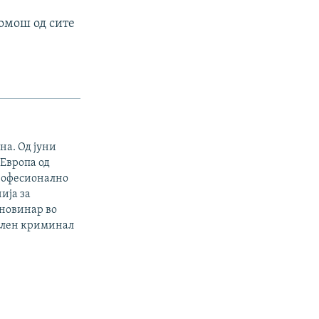
помош од сите
на. Од јуни
 Европа од
професионално
ија за
 новинар во
филен криминал