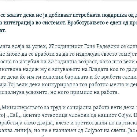
се жалат дека не ја добиваат потребната поддршка од 
 интеграција во системот. Вработувањето е еден од пр
ат.
мата волја за успех, 27 годишниот Гоце Радевски се соп
 не може да се вработи за да го издржува своето семејс
лосно го изгубил на 20 годишна возраст, како што вели
нствена надеж му е ветувањето на Владата кое го даде
ат дека ќе им ги исполни барањата и ќе вработи слепи
а.Тој вели дека конкурирал за тоа работно место и де
исполнува условите, но него примиле на работа.
,,Министерството за труд и социјална работа вети дека 
тој ,,Call,, центар четворица членови од нашиот Сојуз. 
вработија само двајца, влезе и третиот дали по партис
каква линија, но не е назначен од Сојузот на слепи. Јас