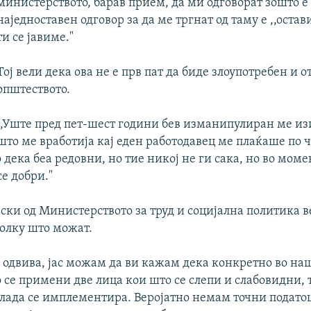
министерството, барав прием, да ми одговорат зошто е т
наједноставен одговор за да ме тргнат од таму е ,,остав
ти се јавиме."
Тој вели дека ова не е прв пат да биде злоупотребен и о
општеството.
,,Уште пред пет-шест години бев изманипулиран ме из
што ме вработија кај еден работодавец ме плаќаше по 
 дека беа редовни, но тие никој не ги сака, но во моме
е добри."
ки од Министерството за труд и социјална политика в
колку што можат.
се одвива, јас можам да ви кажам дека конкретно во на
се примени две лица кои што се слепи и слабовидни, т
Влада се имплементира. Веројатно немам точни подато