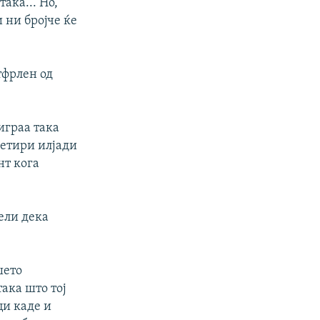
ака... Но,
и ни бројче ќе
тфрлен од
играа така
четири илјади
нт кога
ели дека
шето
ака што тој
ци каде и