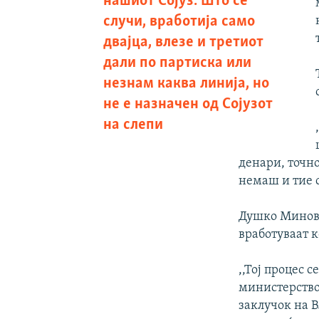
нашиот Сојуз. Што се
случи, вработија само
двајца, влезе и третиот
дали по партиска или
незнам каква линија, но
не е назначен од Сојузот
на слепи
денари, точно
немаш и тие с
Душко Миновс
вработуваат 
,,Тој процес 
министерство 
заклучок на 