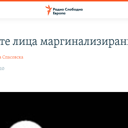
те лица маргинализиран
а Спасовска
010