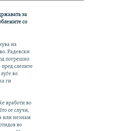
државата за
облемите со
нува на
тво. Радевски
 од погрешно
 пред слепите
 луѓе во
ка ги
ќе вработи во
Што се случи,
ка или незнам
 отидов во