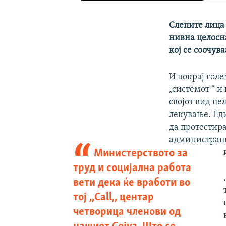
Слепите лица 
нивна целосна
кој се соочува
И покрај голе
„системот “ и
својот вид це
лекување. Еди
да протестира
администрациј
Министерството за
труд и социјална работа
вети дека ќе вработи во
тој ,,Call,, центар
четворица членови од