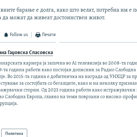
вните барање е долга, како што велат, потребна им е 
а да можат да живеат достоинствен живот.
Follow us
Печати
ана Гаџовска Спасовска
нарската кариера ја започна во А1 телевизија во 2008-та годи
-та година работи како постојан дописник за Радио Слободна
је. Во 2015-та година е добитничка на награда од УНХЦР за 
стување за состојбата со бегалците, како и на неколку признан
ражувачки стории. Од 2023 година работи како истражувачки
ио Слободна Европа, главно на теми поврзани со високо-про
рупција.
Политика