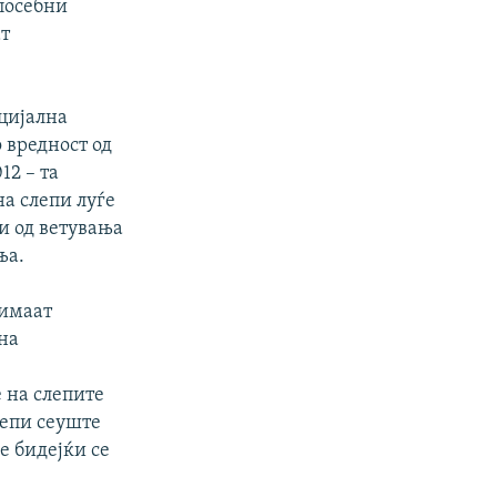
 посебни
ат
цијална
о вредност од
12 – та
а слепи луѓе
и од ветувања
ња.
 имаат
 на
а
 на слепите
лепи сеуште
е бидејќи се