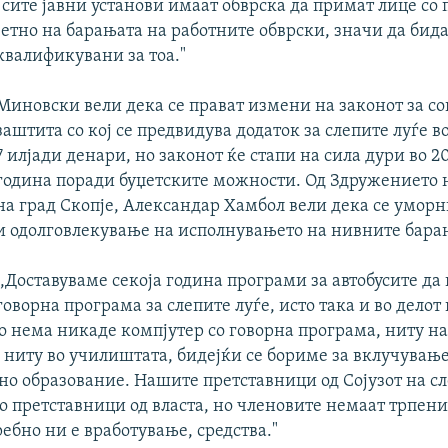
 сите јавни установи имаат обврска да примат лице со
етно на барањата на работните обврски, значи да бид
квалификувани за тоа."
Миновски вели дека се прават измени на законот за со
заштита со кој се предвидува додаток за слепите луѓе в
7 илјади денари, но законот ќе стапи на сила дури во 20
година поради буџетските можности. Од Здружението н
на град Скопје, Александар Хамбол вели дека се уморн
и одолговлекување на исполнувањето на нивните бара
,,Доставуваме секоја година програми за автобусите да
говорна програма за слепите луѓе, исто така и во делот
о нема никаде компјутер со говорна програма, ниту н
 ниту во училиштата, бидејќи се бориме за вклучување
вно образование. Нашите претставници од Сојузот на с
о претставници од власта, но членовите немаат трпени
ребно ни е вработување, средства."