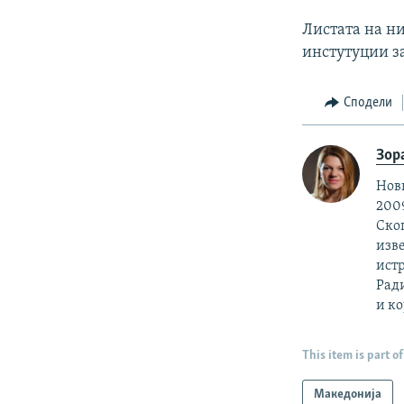
Листата на ни
инстутуции з
Сподели
Зор
Нови
2009
Скоп
изве
ист
Рад
и ко
This item is part of
Македонија