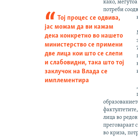
како, меѓутоа
потреби соодв
Тој процес се одвива,
јас можам да ви кажам
дека конкретно во нашето
министерство се примени
две лица кои што се слепи
и слабовидни, така што тој
заклучок на Влада се
имплементира
образованиет
фактултетите,
лица во редо
преговараат с
во криза, пот