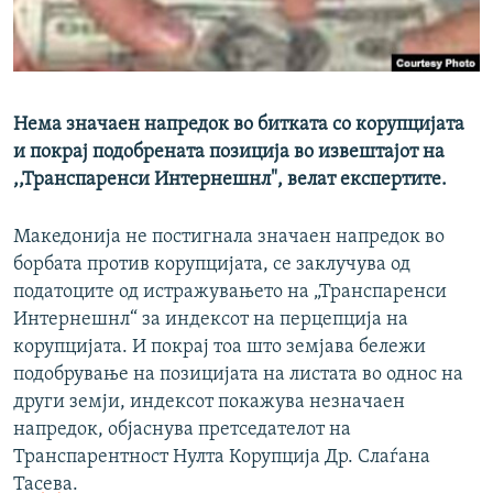
РСЕ веб страници
Нема значаен напредок во битката со корупцијата
и покрај подобрената позиција во извештајот на
,,Транспаренси Интернешнл", велат експертите.
Македонија не постигнала значаен напредок во
борбата против корупцијата, се заклучува од
податоците од истражувањето на „Транспаренси
Интернешнл“ за индексот на перцепција на
корупцијата. И покрај тоа што земјава бележи
подобрување на позицијата на листата во однос на
други земји, индексот покажува незначаен
напредок, објаснува претседателот на
Транспарентност Нулта Корупција Др. Слаѓана
Тасева.