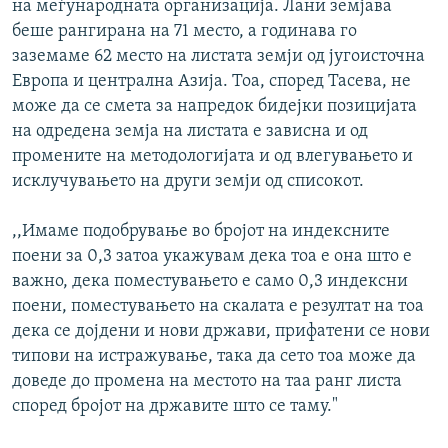
на меѓународната организација. Лани земјава
беше рангирана на 71 место, а годинава го
заземаме 62 место на листата земји од југоисточна
Европа и централна Азија. Тоа, според Тасева, не
може да се смета за напредок бидејки позицијата
на одредена земја на листата е зависна и од
промените на методологијата и од влегувањето и
исклучувањето на други земји од списокот.
,,Имаме подобрување во бројот на индексните
поени за 0,3 затоа укажувам дека тоа е она што е
важно, дека поместувањето е само 0,3 индексни
поени, поместувањето на скалата е резултат на тоа
дека се дојдени и нови држави, прифатени се нови
типови на истражување, така да сето тоа може да
доведе до промена на местото на таа ранг листа
според бројот на државите што се таму."