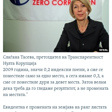
Слаѓана Тасева, претседател на Транспарентност
Нулта Корупција
2009 година, значи 0,2 индексни поени, а сме се
поместиле само за едно место, а сега имаме 0,3, а
сме се поместиле дури за девет места. Затоа велам
дека треба да го гледаме резултатот, а не промената
на местата."
Евидентна е промената на земјава на ранг листата