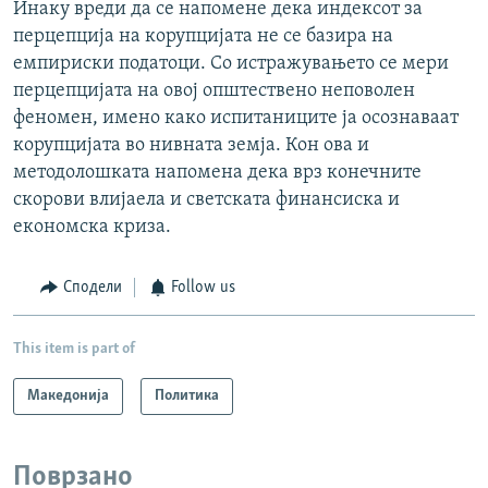
Инаку вреди да се напомене дека индексот за
перцепција на корупцијата не се базира на
емпириски податоци. Со истражувањето се мери
перцепцијата на овој општествено неповолен
феномен, имено како испитаниците ја осознаваат
корупцијата во нивната земја. Кон ова и
методолошката напомена дека врз конечните
скорови влијаела и светската финансиска и
економска криза.
Сподели
Follow us
This item is part of
Македонија
Политика
Поврзано