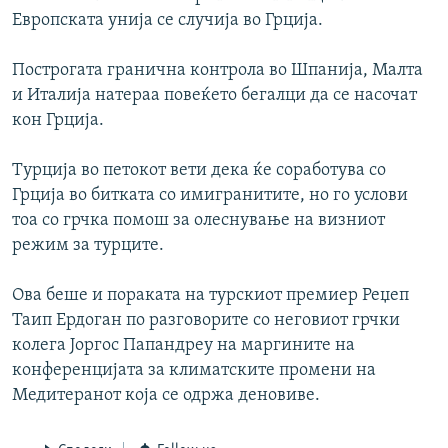
Европската унија се случија во Грција.
Построгата гранична контрола во Шпанија, Малта
и Италија натераа повеќето бегалци да се насочат
кон Грција.
Турција во петокот вети дека ќе соработува со
Грција во битката со имигранитите, но го услови
тоа со грчка помош за олеснување на визниот
режим за турците.
Ова беше и пораката на турскиот премиер Реџеп
Таип Ердоган по разговорите со неговиот грчки
колега Јоргос Папандреу на маргините на
конференцијата за климатските промени на
Медитеранот која се одржа деновиве.