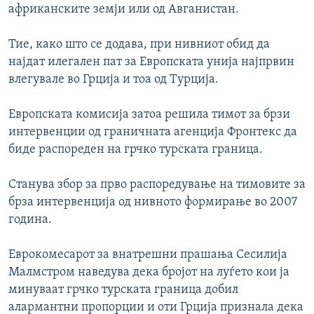
африканските земји или од Авганистан.
Тие, како што се додава, при нивниот обид да
најдат илегален пат за Европската унија најпрвин
влегувале во Грција и тоа од Турција.
Европската комисија затоа решила тимот за брзи
интервенции од граничната агенција Фронтекс да
биде распореден на грчко турската граница.
Станува збор за прво распоредување на тимовите за
брза интервенција од нивното формирање во 2007
година.
Еврокомесарот за внатрешни прашања Сесилија
Малмстром наведува дека бројот на луѓето кои ја
минуваат грчко турската граница добил
алармантни пропорции и оти Грција признала дека