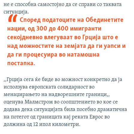
не е способна самостојно да се справи со таквата
ситуација.
Според податоците на Обединетите
нации, од 300 до 400 имигранти
секојдневно влегуваат во Грција што е
над можностите на земјата да ги уапси и
да ги процесуира во натамошна
постапка.
,,Грција сега ќе биде во можност конкретно да ја
исползува европската солидарност во
менаџирањето на надворешните граници,,
оценува Малмстром во соопштението во кое се
додава дека ситуацијата била посебно драматична
на потегот од границата кај реката Еврос во
должина од 12 ипол километри.