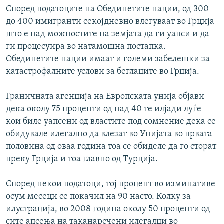
Според податоците на Обединетите нации, од 300
до 400 имигранти секојдневно влегуваат во Грција
што е над можностите на земјата да ги уапси и да
ги процесуира во натамошна постапка.
Обединетите нации имаат и големи забелешки за
катастрофалните услови за беглаците во Грција.
Граничната агенција на Европската унија објави
дека околу 75 проценти од над 40 те илјади луѓе
кои биле уапсени од властите под сомнение дека се
обидувале илегално да влезат во Унијата во првата
половина од оваа година тоа се обиделе да го сторат
преку Грција и тоа главно од Турција.
Според некои податоци, тој процент во изминативе
осум месеци се покачил на 90 насто. Колку за
илустрација, во 2008 година околу 50 проценти од
сите апсења на таканаречени илегалци во