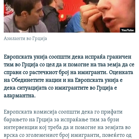
РСЕ веб страници
Азиланти во Грција
Европската унија соопшти дека испраќа граничен
тим во Грција со цел да и помогне на таа земја да се
справи со растечкиот број на имигранти. Оценката
на Обединетите нации и на Европската унија е
дека ситуацијата со имигрантите во Грција е
алармантна.
Европската комисија соопшти дека го прифати
барањето на Грција за испраќање тим за брзи
интервенции кој треба да и помогне на земјата во
врска со зголемениот број имигранти, повеќето од