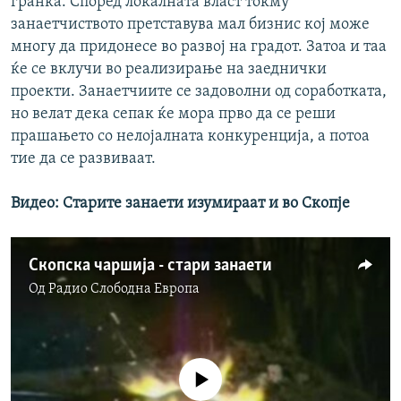
гранка. Според локалната власт токму
занаетчиството претставува мал бизнис кој може
многу да придонесе во развој на градот. Затоа и таа
ќе се вклучи во реализирање на заеднички
проекти. Занаетчиите се задоволни од соработката,
но велат дека сепак ќе мора прво да се реши
прашањето со нелојалната конкуренција, а потоа
тие да се развиваат.
Видео: Старите занаети изумираат и во Скопје
Скопска чаршија - стари занаети
Од
Радио Слободна Eвропа
No media source currently available