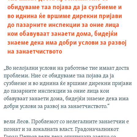
обидуваме таа појава да ја сузбиеме и
во иднина ќе вршиме дирекни пријави
до пазарните инспекции за оние лица
кои обавуваат занаети дома, бидејќи
знаеме дека има добри услови за развој
на занаетчиството
„Во нелојални услови на работење тие имаат доста
проблеми. Ние се обидуваме таа појава да ја
сузбиеме и во иднина ќе вршиме дирекни пријави
до пазарните инспекции за оние лица кои
обавуваат занаети дома, бидејќи знаеме дека има
добри услови за развој на занаетчиството.“
вели Леов. Проблемот со нелегалните занаетчии е
познат и за локалната власт. Градоначалникот