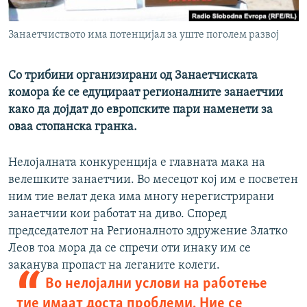
РСЕ веб страници
Занаетчиството има потенцијал за уште поголем развој
Со трибини организирани од Занаетчиската
комора ќе се едуцираат регионалните занаетчии
како да дојдат до европските пари наменети за
оваа стопанска гранка.
Нелојалната конкуренција е главната мака на
велешките занаетчии. Во месецот кој им е посветен
ним тие велат дека има многу нерегистрирани
занаетчии кои работат на диво. Според
председателот на Регионалното здружение Златко
Леов тоа мора да се спречи оти инаку им се
заканува пропаст на леганите колеги.
Во нелојални услови на работење
тие имаат доста проблеми. Ние се