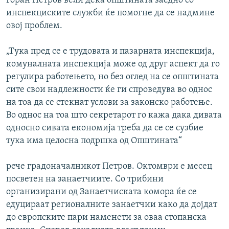
Горан Петров вели дека општината заедно со
инспекциските служби ќе помогне да се надмине
овој проблем.
„Тука пред се е трудовата и пазарната инспекција,
комуналната инспекција може од друг аспект да го
регулира работењето, но без оглед на се општината
сите свои надлежности ќе ги спроведува во однос
на тоа да се стекнат услови за законско работење.
Во однос на тоа што секретарот го кажа дака дивата
односно сивата економија треба да се се сузбие
тука има целосна подршка од Општината“
рече градоначалникот Петров. Октомври е месец
посветен на занаетчиите. Со трибини
организирани од Занаетчиската комора ќе се
едуцираат регионалните занаетчии како да дојдат
до европските пари наменети за оваа стопанска