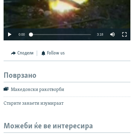
0:00
3:18
Сподели
Follow us
Поврзано
Македонски ракотворби
Старите занаети изумираат
Можеби ќе ве интересира