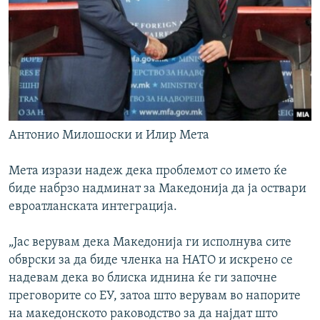
Антонио Милошоски и Илир Мета
Мета изрази надеж дека проблемот со името ќе
биде набрзо надминат за Македонија да ја оствари
евроатланската интеграција.
„Јас верувам дека Македонија ги исполнува сите
обврски за да биде членка на НАТО и искрено се
надевам дека во блиска иднина ќе ги започне
преговорите со ЕУ, затоа што верувам во напорите
на македонското раководство за да најдат што