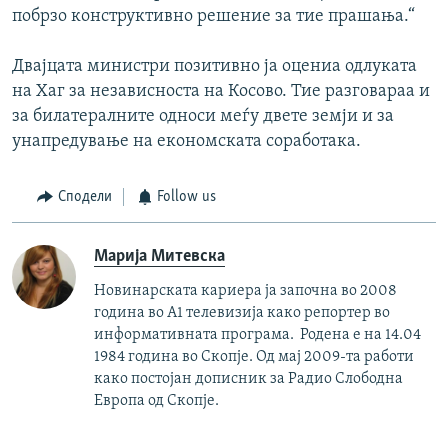
побрзо конструктивно решение за тие прашања.“
Двајцата министри позитивно ја оцениа одлуката
на Хаг за независноста на Косово. Тие разговараа и
за билатералните односи меѓу двете земји и за
унапредување на економската соработака.
Сподели
Follow us
Марија Митевска
Новинарската кариера ја започна во 2008
година во А1 телевизија како репортер во
информативната програма. Родена е на 14.04
1984 година во Скопје. Од мај 2009-та работи
како постојан дописник за Радио Слободна
Европа од Скопје.