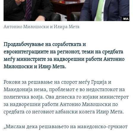
РСЕ веб страници
Антонио Милошоски и Илира Мета
Продлабочување на соработката и
евроинтеграциите на регионот, теми на средбата
меѓу министрите за надворешни работи Антонио
Милошоски и Илир Мета.
Рокови за решавање на спорот меѓу Грција и
Македонија нема, проблемот е во недостатокот на
политичка волја. Oва денеска го изјави министерот
за надворешни работи Антонио Милошоски по
средбата со неговиот албански колега Илир Мета.
„Мислам дека решавањето на македонско-грчкиот