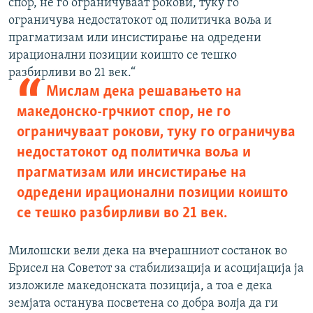
спор, не го ограничуваат рокови, туку го
ограничува недостатокот од политичка воља и
прагматизам или инсистирање на одредени
ирационални позиции коишто се тешко
разбирливи во 21 век.“
Мислам дека решавањето на
македонско-грчкиот спор, не го
ограничуваат рокови, туку го ограничува
недостатокот од политичка воља и
прагматизам или инсистирање на
одредени ирационални позиции коишто
се тешко разбирливи во 21 век.
Милошски вели дека на вчерашниот состанок во
Брисел на Советот за стабилизација и асоцијација ја
изложиле македонската позиција, а тоа е дека
земјата останува посветена со добра волја да ги