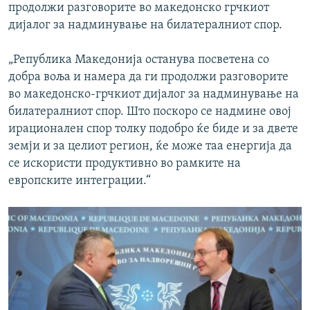
продолжи разговорите во македонско грчкиот
дијалог за надминување на билатералниот спор.
„Република Македонија останува посветена со
добра воља и намера да ги продолжи разговорите
во македонско-грчкиот дијалог за надминување на
билатералниот спор. Што поскоро се надмине овој
ирационален спор толку подобро ќе биде и за двете
земји и за целиот регион, ќе може таа енергија да
се искористи продуктивно во рамките на
европските интеграции.“