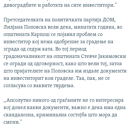
дивоградбите и работата на сите инвеститори."
Претседателката на политичката партија ДОМ,
Лилјана Поповска вели дека, минатата година, во
општината Карпош се појавил проблем со
инвеститор кој нема одобрение за градење на
зграда од седум ката. Во тој период
градоначалникот на општината Стевче Јакимовски
се огради од одговорност, како што вели тој, затоа
што пријателите на Поповска им издале документи
на инвеститорит кои граделе. Таа, пак, не се
согласува со ваквите тврдења.
,,Апсолутно никого од граѓаните не го интересира
кој донел какви документи, важно е дека има една
скандалозна, криминална состојба што мора да
смени."