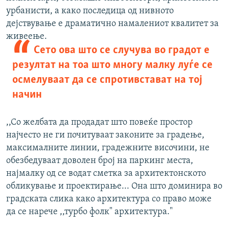
урбанисти, а како последица од нивното
дејствување е драматично намалениот квалитет за
живеење.
Сето ова што се случува во градот е
резултат на тоа што многу малку луѓе се
осмелуваат да се спротивстават на тој
начин
,,Со желбата да продадат што повеќе простор
најчесто не ги почитуваат законите за градење,
максималните линии, градежните височини, не
обезбедуваат доволен број на паркинг места,
најмалку од се водат сметка за архитектонското
обликување и проектирање... Она што доминира во
градската слика како архитектура со право може
да се нарече ,,турбо фолк" архитектура."