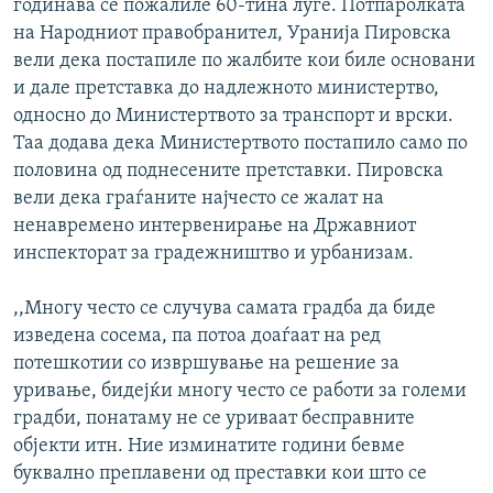
годинава се пожалиле 60-тина луѓе. Потпаролката
на Народниот правобранител, Уранија Пировска
вели дека постапиле по жалбите кои биле основани
и дале претставка до надлежното министертво,
односно до Министертвото за транспорт и врски.
Таа додава дека Министертвото постапило само по
половина од поднесените претставки. Пировска
вели дека граѓаните најчесто се жалат на
ненавремено интервенирање на Државниот
инспекторат за градежништво и урбанизам.
,,Многу често се случува самата градба да биде
изведена сосема, па потоа доаѓаат на ред
потешкотии со извршување на решение за
уривање, бидејќи многу често се работи за големи
градби, понатаму не се уриваат бесправните
објекти итн. Ние изминатите години бевме
буквално преплавени од преставки кои што се