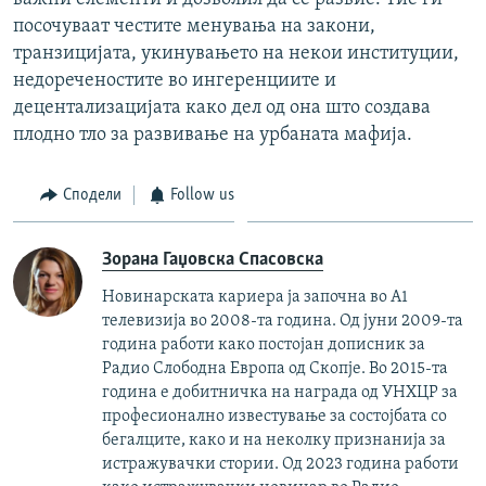
посочуваат честите менувања на закони,
транзицијата, укинувањето на некои институции,
недореченостите во ингеренциите и
децентализацијата како дел од она што создава
плодно тло за развивање на урбаната мафија.
Сподели
Follow us
Зорана Гаџовска Спасовска
Новинарската кариера ја започна во А1
телевизија во 2008-та година. Од јуни 2009-та
година работи како постојан дописник за
Радио Слободна Европа од Скопје. Во 2015-та
година е добитничка на награда од УНХЦР за
професионално известување за состојбата со
бегалците, како и на неколку признанија за
истражувачки стории. Од 2023 година работи