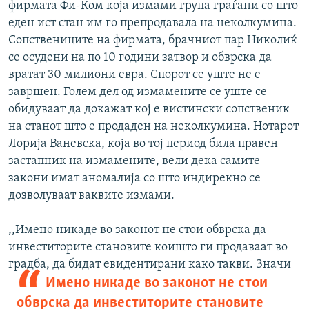
фирмата Фи-Ком која измами група граѓани со што
еден ист стан им го препродавала на неколкумина.
Сопствениците на фирмата, брачниот пар Николиќ
се осудени на по 10 години затвор и обврска да
вратат 30 милиони евра. Спорот се уште не е
завршен. Голем дел од измамените се уште се
обидуваат да докажат кој е вистински сопственик
на станот што е продаден на неколкумина. Нотарот
Лорија Ваневска, која во тој период била правен
застапник на измамените, вели дека самите
закони имат аномалија со што индирекно се
дозволуваат ваквите измами.
,,Имено никаде во законот не стои обврска да
инвеститорите становите коишто ги продаваат во
градба, да бидат евидентирани како
такви. Значи
Имено никаде во законот не стои
обврска да инвеститорите становите