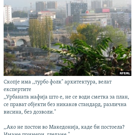
Скопје има ,,турбо фолк" архитектура, велат
експертите
,,Урбаната мафија што е, не се води сметка за план,
се прават објекти без никаков стандард, различна
висина, без дозволи."
,,Ако не постои во Македонија, каде би постоела?
Имаме примери, гледаме."