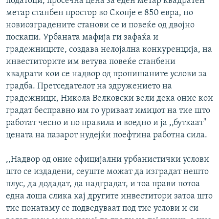
податоци, просечна цена за еден метар квадратен
метар станбен простор во Скопје е 850 евра, но
новиозградените станови се и повеќе од двојно
поскапи. Урбаната мафија ги зафаќа и
градежниците, создава нелојална конкуренција, на
инвеститорите им ветува повеќе станбени
квадрати кои се надвор од пропишаните услови за
градба. Претседателот на здружението на
градежници, Никола Велковски вели дека оние кои
градат бесправно им го уриваат имиџот на тие што
работат чесно и по правила и воедно и ја ,,буткаат"
цената на пазарот нудејќи поефтина работна сила.
,,Надвор од оние официјални урбанистички услови
што се издадени, сеуште можат да изградат нешто
плус, да додадат, да надградат, и тоа прави потоа
една лоша слика кај другите инвеститори затоа што
тие понатаму се подведуваат под тие услови и си