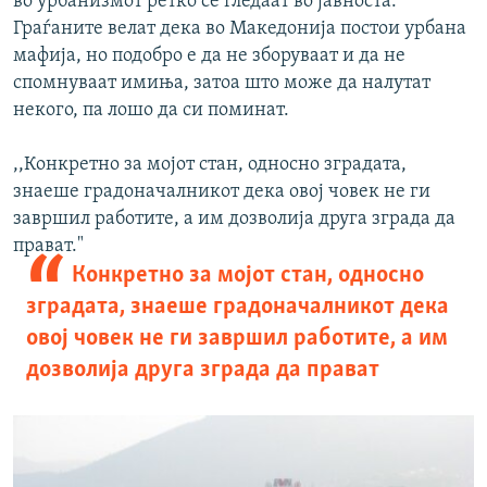
во урбанизмот ретко се гледаат во јавноста.
Граѓаните велат дека во Македонија постои урбана
мафија, но подобро е да не зборуваат и да не
спомнуваат имиња, затоа што може да налутат
некого, па лошо да си поминат.
,,Конкретно за мојот стан, односно зградата,
знаеше градоначалникот дека овој човек не ги
завршил работите, а им дозволија друга зграда да
прават."
Конкретно за мојот стан, односно
зградата, знаеше градоначалникот дека
овој човек не ги завршил работите, а им
дозволија друга зграда да прават