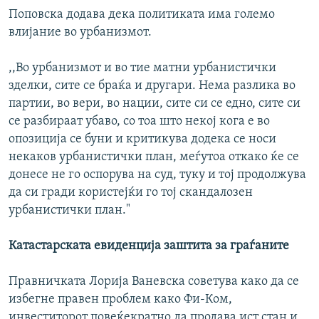
Поповска додава дека политиката има големо
влијание во урбанизмот.
,,Во урбанизмот и во тие матни урбанистички
зделки, сите се браќа и другари. Нема разлика во
партии, во вери, во нации, сите си се едно, сите си
се разбираат убаво, со тоа што некој кога е во
опозиција се буни и критикува додека се носи
некаков урбанистички план, меѓутоа откако ќе се
донесе не го оспорува на суд, туку и тој продолжува
да си гради користејќи го тој скандалозен
урбанистички план."
Катастарската евиденција заштита за граѓаните
Правничката Лорија Ваневска советува како да се
избегне правен проблем како Фи-Ком,
инвеститорот повеќекратно да продава ист стан и