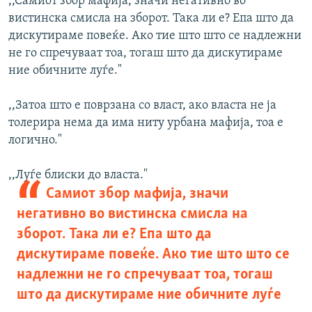
,,Самиот збор мафија, значи негативно во
вистинска смисла на зборот. Така ли е? Епа што да
дискутираме повеќе. Ако тие што што се надлежни
не го спречуваат тоа, тогаш што да дискутираме
ние обичните луѓе."
,,Затоа што е поврзана со власт, ако власта не ја
толерира нема да има ниту урбана мафија, тоа е
логично."
,,Луѓе блиски до власта."
Самиот збор мафија, значи
негативно во вистинска смисла на
зборот. Така ли е? Епа што да
дискутираме повеќе. Ако тие што што се
надлежни не го спречуваат тоа, тогаш
што да дискутираме ние обичните луѓе