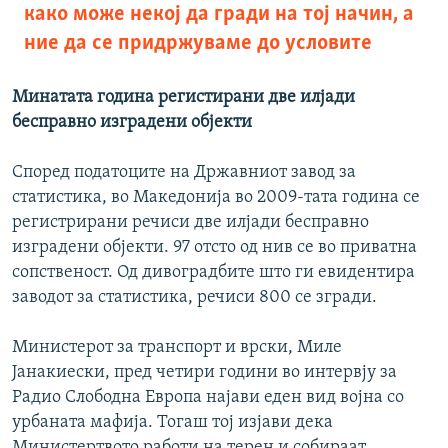
како може некој да гради на тој начин, а
ние да се придржуваме до условите
Минатата година регистирани две илјади
бесправно изградени објекти
Според податоците на Државниот завод за
статистика, во Македонија во 2009-тата година се
регистрирани речиси две илјади бесправно
изградени објекти. 97 отсто од нив се во приватна
сопственост. Од дивоградбите што ги евидентира
заводот за статистика, речиси 800 се згради.
Министерот за транспорт и врски, Миле
Јанакиески, пред четири години во интервју за
Радио Слободна Европа најави еден вид војна со
урбаната мафија. Тогаш тој изјави дека
Министертвото работи на терен и собираат