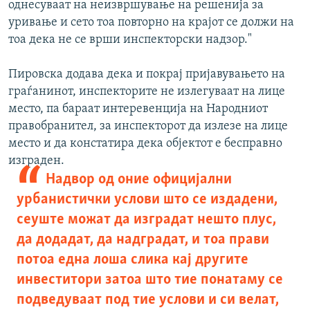
однесуваат на неизвршување на решенија за
уривање и сето тоа повторно на крајот се должи на
тоа дека не се врши инспекторски надзор."
Пировска додава дека и покрај пријавувањето на
граѓанинот, инспекторите не излегуваат на лице
место, па бараат интеревенција на Народниот
правобранител, за инспекторот да излезе на лице
место и да констатира дека објектот е бесправно
изграден.
Надвор од оние официјални
урбанистички услови што се издадени,
сеуште можат да изградат нешто плус,
да додадат, да надградат, и тоа прави
потоа една лоша слика кај другите
инвеститори затоа што тие понатаму се
подведуваат под тие услови и си велат,