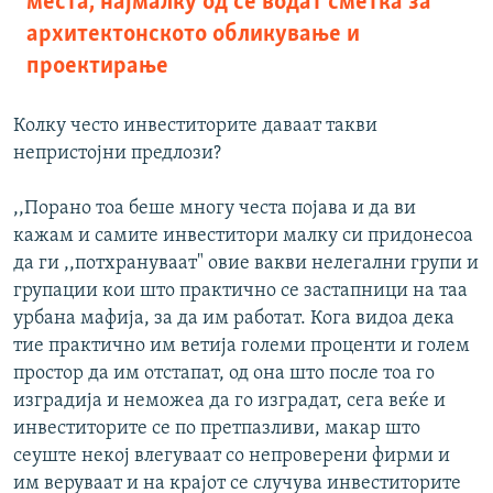
места, најмалку од се водат сметка за
архитектонското обликување и
проектирање
Колку често инвеститорите даваат такви
непристојни предлози?
,,Порано тоа беше многу честа појава и да ви
кажам и самите инвеститори малку си придонесоа
да ги ,,потхрануваат" овие вакви нелегални групи и
групации кои што практично се застапници на таа
урбана мафија, за да им работат. Кога видоа дека
тие практично им ветија големи проценти и голем
простор да им отстапат, од она што после тоа го
изградија и неможеа да го изградат, сега веќе и
инвеститорите се по претпазливи, макар што
сеуште некој влегуваат со непроверени фирми и
им веруваат и на крајот се случува инвеститорите