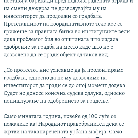
поставија барикади пред недоизградената зграда и
на смени дежураа не дозволувајќи му на
инвеститорот да продолжи со градбата.
Претставникот на координативното тело кое се
грижеше за правната битка во институциите вели
дека проблемот бил во општината што издала
одобрение за градба на место каде што не е
дозволено да се гради објект од таков вид.
,,Со протестот ние успеавме да ја пролонгираме
градбата, односно да не му дозволиме на
инвеститорот да гради се до оној момент додека
Судот не донесе конечна судска одлука, односно
поништување на одобрението за градење."
Само минатата година, повеќе од 100 луѓе се
пожалиле кај Народниот правобранител дека се
жртви на таканаречената урбана мафија. Само