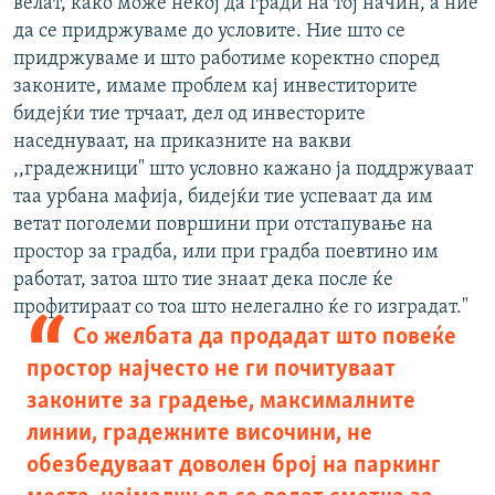
велат, како може некој да гради на тој начин, а ние
да се придржуваме до условите. Ние што се
придржуваме и што работиме коректно според
законите, имаме проблем кај инвеститорите
бидејќи тие трчаат, дел од инвесторите
наседнуваат, на приказните на вакви
,,градежници" што условно кажано ја поддржуваат
таа урбана мафија, бидејќи тие успеваат да им
ветат поголеми површини при отстапување на
простор за градба, или при градба поевтино им
работат, затоа што тие знаат дека после ќе
профитираат со тоа што нелегално ќе го изградат."
Со желбата да продадат што повеќе
простор најчесто не ги почитуваат
законите за градење, максималните
линии, градежните височини, не
обезбедуваат доволен број на паркинг