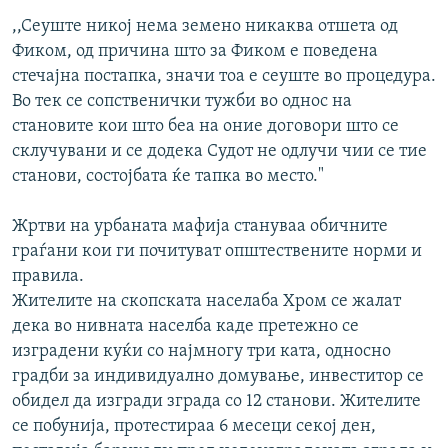
,,Сеуште никој нема земено никаква отшета од
Фиком, од причина што за Фиком е поведена
стечајна постапка, значи тоа е сеуште во процедура.
Во тек се сопственички тужби во однос на
становите кои што беа на оние договори што се
склучувани и се додека Судот не одлучи чии се тие
станови, состојбата ќе тапка во место."
Жртви на урбаната мафија стануваа обичните
граѓани кои ги почитуват општествените норми и
правила.
Жителите на скопската населаба Хром се жалат
дека во нивната населба каде претежно се
изградени куќи со најмногу три ката, односно
градби за индивидуално домување, инвеститор се
обидел да изгради зграда со 12 станови. Жителите
се побунија, протестираа 6 месеци секој ден,