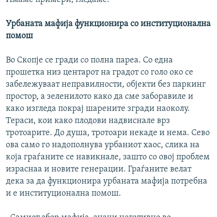
Урбаната мафија функционира со институционална
помош
Во Скопје се гради со полнa пареа. Со една
прошетка низ центарот на градот со голо око се
забележуваат неправилности, објекти без паркинг
простор, а зеленилото како да сме заборавиле и
како изгледа покрај шарените згради наоколу.
Тераси, кои како плодови надвиснале врз
тротоарите. До душа, тротоари некаде и нема. Сево
ова само го надополнува урбаниот хаос, слика на
која граѓаните се навикнале, зашто со овој проблем
израснаа и новите генерации. Граѓаните велат
дека за да функционира урбаната мафија потребна
и е институционална помош.