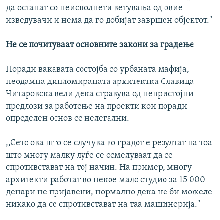
да останат со неисполнети ветувања од овие
изведувачи и нема да го добијат завршен објектот."
Не се почитуваат основните закони за градење
Поради вакавата состојба со урбаната мафија,
неодамна дипломираната архитектка Славица
Читаровска вели дека стравува од непристојни
предлози за работење на проекти кои поради
определен основ се нелегални.
,,Сето ова што се случува во градот е резултат на тоа
што многу малку луѓе се осмелуваат да се
спротивстават на тој начин. На пример, многу
архитекти работат во некое мало студио за 15 000
денари не пријавени, нормално дека не би можеле
никако да се спротивстават на таа машинерија."