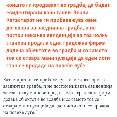
коишто ги продаваат во градба, да бидат
евидентирани како такви. Значи
Катастарот не ги прибележува овие
договори за заедничка градба, и не
постои никаква евиденција за тоа колку
станови продала една градежна фирма
додека објектот е во градба и со самото
тоа се отвара манипулација да еден исти
стан се продаде на повеќе луѓе
Катастарот не ги прибележува овие договори за
заедничка градба, и не постои никаква евиденција
за тоа колку станови продала една градежна фирма
додека објектот е во градба и со самото тоа се
отвара манипулација да еден исти стан се продаде
на повеќе луѓе."