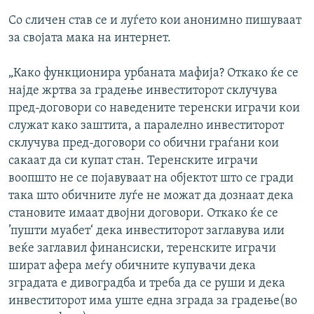
Со сличен став се и луѓето кои анонимно пишуваат
за својата мака на интернет.
„Како функционира урбаната мафија? Откако ќе се
најде жртва за градење инвеститорот склучува
пред-договори со наведените теренски играчи кои
служат како заштита, а паралелно инвеститорот
склучува пред-договори со обични граѓани кои
сакаат да си купат стан. Теренските играчи
воопшто не се појавуваат на објектот што се гради
така што обичните луѓе не можат да дознаат дека
становите имаат двојни договори. Откако ќе се
’пушти муабет‘ дека инвеститорот заглавува или
веќе заглавил финансиски, теренските играчи
шират афера меѓу обичните купувачи дека
зградата е дивоградба и треба да се руши и дека
инвеститорот има уште една зграда за градење(во