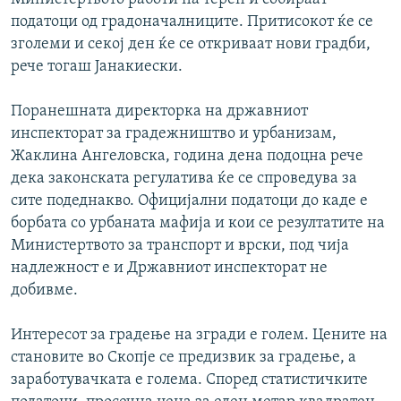
податоци од градоначалниците. Притисокот ќе се
зголеми и секој ден ќе се откриваат нови градби,
рече тогаш Јанакиески.
Поранешната директорка на државниот
инспекторат за градежништво и урбанизам,
Жаклина Ангеловска, година дена подоцна рече
дека законската регулатива ќе се спроведува за
сите подеднакво. Официјални податоци до каде е
борбата со урбаната мафија и кои се резултатите на
Министертвото за транспорт и врски, под чија
надлежност е и Државниот инспекторат не
добивме.
Интересот за градење на згради е голем. Цените на
становите во Скопје се предизвик за градење, а
заработувачката е голема. Според статистичките