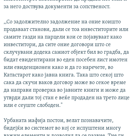
за него доствува документи за сопственост.
,,Со задолжително задолжение на оние коишто
продаваат станови, дали се тоа инвеститорите или
самите газди на парцели кои се појавуваат како
инвеститори, да сите оние договори што се
склучувани додека самиот објект бил во градба, да
бидат евидентирани во еден посебен лист имотен
или евиденционен како и да го наречете, во
Катастарот како јавна книга. Така што секој што
сака да скучи ваков договор може во секое време
да направи проверка во јавните книги и може да
утврди дали тој стан е веќе продаден на трето лице
или е сеуште слободен."
Урбаната мафија постои, велат познавачите,
бидејќи во системот во кој се испуштени многу
важни елементи и дозволил да се развие. Тие ги