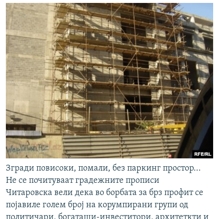
Згради повисоки, помали, без паркинг простор...
Не се почитуваат градежните прописи
Читаровска вели дека во борбата за брз профит се
појавиле голем број на корумпирани групи од
политичари, богаташи-инвеститори, архитеткти и