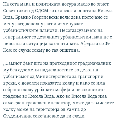
На сета мака и политиката дотура масло во огнот.
Советникот од СДСМ во скопската општина Кисела
Вода, Бранко Георгиевски вели дека постојано се
менуваат, дополнуваат и изменуваат
урбанистичките планови. Несогласувањето на
генералниот со деталниот урбанистички план не е
непозната ситуација во општината. Аферата со Фи-
Ком се случи токму во таа општина.
,,Самиот факт што на претходниот градоначалник
му беа одземени надлежностите во делот на
урбанизмот од Министерството за транспорт и
врски, е доволен показател колку и како се има
собрано околу урбаната мафија и незаконското
градење во Кисела Вода. Ако во Кисела Вода има
само еден градежен инспектор, може да замислите
колку може на територија од Рампа до
Студеничани секојдневно да ги следи