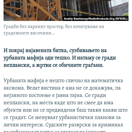
РСЕ веб страници
Градби без паркинг простор, без почитување на
градежните височини...
И покрај најавената битка, сузбивањето на
урбаната мафија оди тешко. И натаму се гради
неплански, а жртви се обичните граѓани.
Урбаната мафија е нешто слично на математичка
аксиома. Велат вистина е ама не се докажува, па
нејзиното постоење е јавна тајна. Се гради
неплански, на места каде што не смее да има
објекти или не се предвидени баш такви какви што
се градат. Се менуваат урбанистички планови за
лични интереси. Судските разврски за криминал