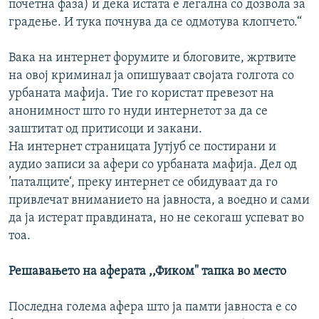
почетна фаза) и дека истата е легална со дозвола за
градење. И тука почнува да се одмотува клопчето.“
Вака на интернет форумите и блоговите, жртвите
на овој криминал ја опишуваат својата голгота со
урбаната мафија. Тие го користат превезот на
анонимност што го нуди интернетот за да се
заштитат од притисоци и закани.
На интернет страницата Јутјуб се постирани и
аудио записи за афери со урбаната мафија. Дел од
’паталците‘, преку интернет се обидуваат да го
привлечат вниманието на јавноста, а воедно и сами
да ја истерат правдината, но не секогаш успеват во
тоа.
Решавањето на аферата ,,Фиком" тапка во место
Последна голема афера што ја памти јавноста е со