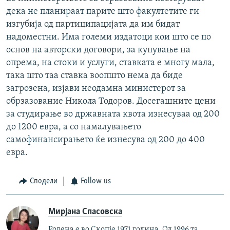
дека не планираат парите што факултетите ги
изгубија од партиципацијата да им бидат
надоместни. Има големи издатоци кои што се по
основ на авторски договори, за купување на
опрема, на стоки и услуги, ставката е многу мала,
така што таа ставка воопшто нема да биде
загрозена, изјави неодамна министерот за
обрзазование Никола Тодоров. Досегашните цени
за студирање во државната квота изнесуваа од 200
до 1200 евра, а со намалувањето
самофинансирањето ќе изнесува од 200 до 400
евра.
Сподели
Follow us
Мирјана Спасовска
Родена е во Скопје 1971 година. Од 1996 та