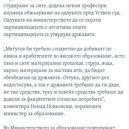
студирање за сите, додека некои професори
најавија обжалување на одлуката пред Уствен суд.
Одлуката на министерството да се скрати
партиципацијата е легитмна зошто
партиципацијата ја утврдува државата:
„Меѓутоа би требало соодветно да добиваат по
нивоа и вработените во високото образование, исто
така и сите материјални трошоци, струја, вода,
парно, материјали за настава итн, да бидат
обезбедени од државата. Оттука, другиот дел
недостасува, а тоа е државата требаше да ги даде,
не тие средства, туку и повеќе средства требаше да
додели за факултетите согласно потребите“,
коментира Ненад Новковски, поранешен
министер за образование.
Во Министерството за образование повторуваат