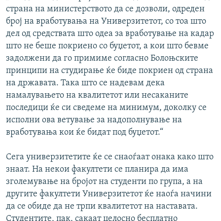
страна на министерството да се дозволи, одреден
број на вработувања на Универзитетот, со тоа што
дел од средствата што одеа за вработување на кадар
што не беше покриено со буџетот, а кои што бевме
задолжени да го примиме согласно Болоњските
принципи на студирање ќе биде покриен од страна
на државата. Така што се надевам дека
намалувањето на квалитетот или несаканите
последици ќе си сведеме на минимум, доколку се
исполни ова ветување за надополнување на
вработувања кои ќе бидат под буџетот.“
Сега универзитетите ќе се снаоѓаат онака како што
знаат. На некои факултети се планира да има
зголемување на бројот на студенти по група, а на
другите факултети Универзитетот ќе наоѓа начини
да се обиде да не трпи квалитетот на наставата.
Студентите, пак, сакаат целосно бесплатно