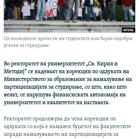
РСЕ веб страници
Од последните протести на студентите кои бараа подобри
услови за студирање
Во ректоратот на универзитетот „Св. Кирил и
Методиј“ се надеваат на корекции по одлуката на
Министерството за образование за намалување на
партиципацијата за студирање, со што, како што
велат, се нарушува финансиската автономија на
универзитетот и квалитетот на наставата.
Ректоратот продолжува да чека корекции по
одлуката со која е намален буџетот на факултетите
поради намалувањето на партиципацијата за