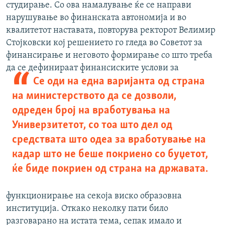
студирање. Со ова намалување ќе се направи
нарушување во финанската автономија и во
квалитетот наставата, повторува ректорот Велимир
Стојковски кој решението го гледа во Советот за
финансирање и неговото формирање со што треба
да се
дефинираат финансиските услови за
Се оди на една варијанта од страна
на министерството да се дозволи,
одреден број на вработувања на
Универзитетот, со тоа што дел од
средствата што одеа за вработување на
кадар што не беше покриено со буџетот,
ќе биде покриен од страна на државата.
функционирање на секоја виско образовна
институција. Откако неколку пати било
разговарано на истата тема, сепак имало и