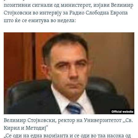
позитивни сигнали од министерот, изјави Велимир
Стојковски во интервју за Радио Слободна Европа
што ќе се емитува во недела:
Велимир Стојковски, ректор на Универзитетот ,,Св.
Кирил и Методиј"
„Се оди на една варијанта и се оди во таа насока од