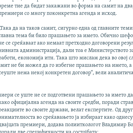
време тие да бидат закажани во форма на самит на два
премиери со многу поконкретна агенда и исход.
„Така да на таков самит, сигурно една од главните теми
главна тема би било прашањето за името. Обично шефо
не се среќаваат ако немаат претходно договорени резу
нивната администрација, дали тоа е Министерството з
боти, економија итн. Така што мислам дека во овој сл
мит не би можел да го избегне прашањето на името, а 
сеуште нема некој конкретен договор“, вели аналитич
миери се уште не се подготвени прашањето за името да
како официјална агенда на своите средби, поради страв
реакциите во своите држави, велат експертите. Од друг
внимателноста во среќавањето ја избираат како однес
двајцата премиери, додава полииткологот Владимир 
поради две специфичности на состојбата: