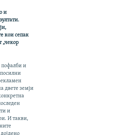
о и
зултати.
ји,
е кои сепак
т „чекор
 пофалби и
е посилни
 рекламен
а двете земји
 конкретна
последен
ти и
и. И такви,
шните
 дојдено