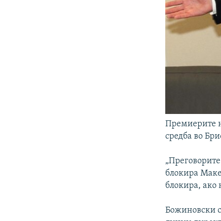
Премиерите н
средба во Бри
„Преговорите 
блокира Макед
блокира, ако 
Божиновски се