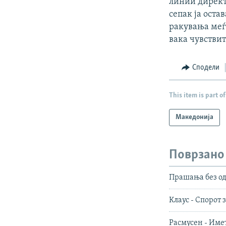
линии директ
сепак ја ост
ракувања меѓу
вака чувствит
Сподели
This item is part of
Македонија
Поврзано
Прашања без о
Клаус - Спорот 
Расмусен - Име