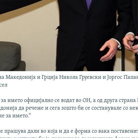
а Македонија и Грција Никола Груевски и Јоргос Папа
сел
за името официјално се водат во ОН, а од друга страна 
онија да речеме и сега зошто би се состанувале со нек
не за името.“
 прашува дали во која и да е форма со вака поставени