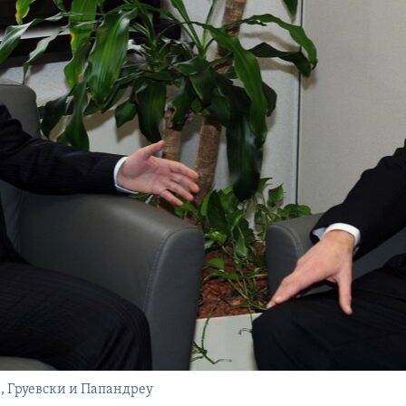
, Груевски и Папандреу