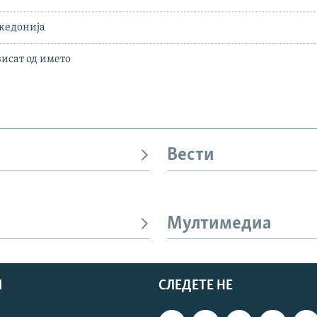
кедонија
висат од името
Вести
Мултимедиа
И
СЛЕДЕТЕ НЕ