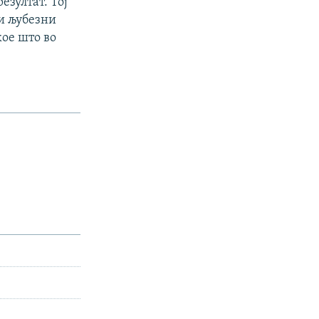
зултат. Тој
 и љубезни
кое што во