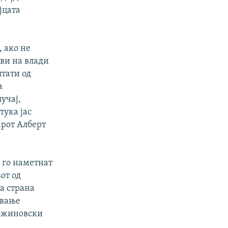
јцата
, ако не
ви на влади
лтати од
а
учај,
тука јас
арот Алберт
 го
наметнат
от од
а страна
ување
Божиновски