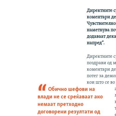
Директните с
коментари дек
Чувствителнос
наметнува по
додаваат дека
напред“.
Директните с
поздрави од м
коментари де
потег за демо
кои што се во
Обично шефови на
влади не се среќаваат ако
немаат претходно
договорени резултати од