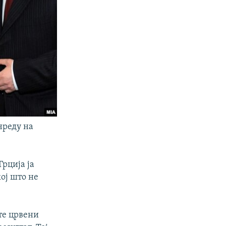
нреду на
Грција ја
ој што не
те црвени