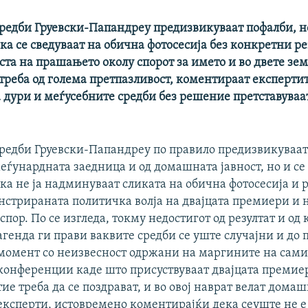
редби Груевски-Папандреу предизвикуваат пофалби, н
а се сведуваат на обична фотосесија без конкретни ре
та на прашањето околу спорот за името и во двете зем
треба од голема претпазливост, коментираат експертит
 дури и меѓусебните средби без решение претставуваа
редби Груевски-Папандреу по правило предизвикуваат
еѓунардната заедница и од домашната јавност, но и с
ка не ја надминуваат сликата на обична фотосесија и
нстрираната политичка волја на двајцата премиери и н
 спор. По се изгледа, токму недостигот од резултат и од
агенда ги прави ваквите средби се уште случајни и до 
момент со неизвесност одржани на маргините на сами
конференции каде што присуствуваат двајцата премиер
тие треба да се поздрават, и во овој наврат велат дома
експерти, истовремено коментирајќи дека сеуште не е