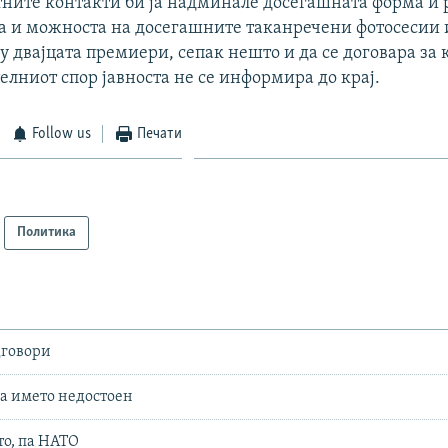
ните контакти би ја надминале досегашната форма и ре
ава и можноста на досегашните таканречени фотосесии
 двајцата премиери, сепак нешто и да се договара за 
елниот спор јавноста не се информира до крај.
Follow us
Печати
Политика
дговори
за името недостоен
то, па НАТО