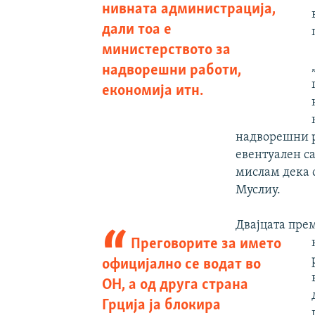
нивната администрација,
дали тоа е
министерството за
надворешни работи,
економија итн.
надворешни ра
евентуален са
мислам дека 
Муслиу.
Двајцата пре
Преговорите за името
официјално се водат во
ОН, а од друга страна
Грција ја блокира