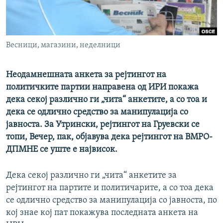
РСЕ веб страници
Весници, магазини, неделници
Неодамнешната анкета за рејтингот на
политичките партии направена од ИРИ покажа
дека секој различно ги „чита“ анкетите, а со тоа и
дека се одлично средство за манипулација со
јавноста. За Утрински, рејтингот на Груевски се
топи, Вечер, пак, објавува дека рејтингот на ВМРО-
ДПМНЕ се уште е највисок.
Дека секој различно ги „чита“ анкетите за
рејтингот на партите и политичарите, а со тоа дека
се одлично средство за манипулација со јавноста, по
кој знае кој пат покажува последната анкета на