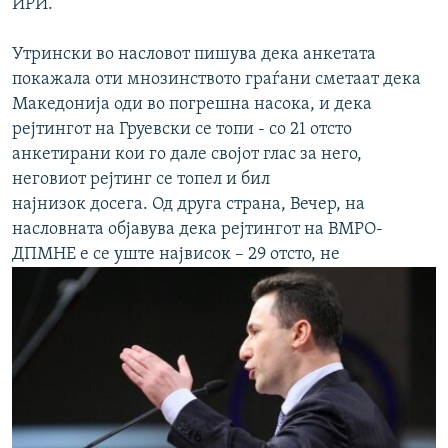
ИРИ.
Утрински во насловот пишува дека анкетата
покажала оти мнозинството граѓани сметаат дека
Македонија оди во погрешна насока, и дека
рејтингот на Груевски се топи - со 21 отсто
анкетирани кои го дале својот глас за него,
неговиот рејтинг се топел и бил
најнизок досега. Од друга страна, Вечер, на
насловната објавува дека рејтингот на ВМРО-
ДПМНЕ е се уште највисок – 29 отсто, не