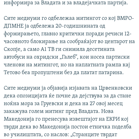
информира за Владата и за владејачката партија.
Сите медиуми го одбележаа митингот со кој ВМРО-
ДПМНЕ ја одбележа 20-годишнината од
формирањето, главно критички поради речиси 12-
часовното блокирање на сообраќајот во центарот на
Скопје, а само А1 ТВ ги снимила десетината
автобуси на охридски „Галеб“, кои носеа партиски
членови на митингот, но на наплатната рампа кај
Тетово беа пропуштени без да платат патарина.
Сите медиуми ја објавија изјавата на Црвенковски
дека опозицијата ќе почне да дејствува за да стане
ноќна мора за Груевски и дека на 27 овој месец
закажува голем митинг пред Владата. Нова
Македонија го пренесува извештајот на ЕКРИ кој
тврди дека во Македонија постои етничка поделба
во училиштата, со наслов: „Странците тврдат