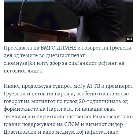
Прославата на ВМРО ДПМНЕ и говорот на Груевски
дел од темите во дневниот печат
спомнувајќи ниту збор за опаѓачкиот рејтинг на
неговиот лидер.
Инаку, продолжува судирот меѓу А1 ТВ и премиерот
Груевски и неговата партија, особено откако тој во
говорот на митингот по повод 20-годишнината од
формирањето на Партијата, ги нападна оваа
телевизија и нејзиниот сопственик Рамковски како
главни поддржувачи на СДСМ и нивниот лидер
Црвенковски и како медиум кој најнегативно