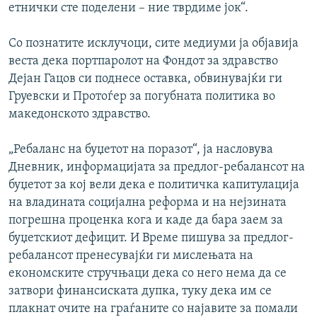
етнички сте поделени – ние тврдиме јок“.
Со познатите исклучоци, сите медиуми ја објавија
веста дека портпаролот на Фондот за здравство
Дејан Гацов си поднесе оставка, обвинувајќи ги
Груевски и Протоѓер за погубната политика во
македонското здравство.
„Ребаланс на буџетот на поразот“, ја насловува
Дневник, информацијата за предлог-ребалансот на
буџетот за кој вели дека е политичка капитулација
на владината социјална реформа и на нејзината
погрешна проценка кога и каде да бара заем за
буџетскиот дефицит. И Време пишува за предлог-
ребалансот пренесувајќи ги мислењата на
економските стручњаци дека со него нема да се
затвори финансиската дупка, туку дека им се
плакнат очите на граѓаните со најавите за помали