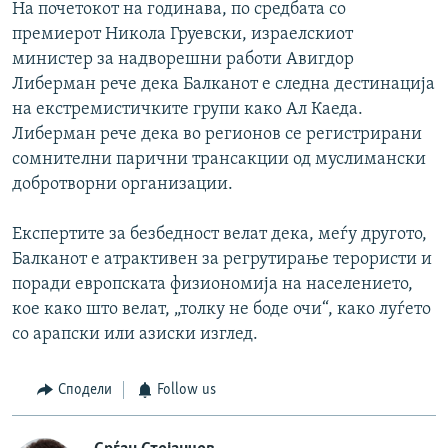
На почетокот на годинава, по средбата со
премиерот Никола Груевски, израелскиот
министер за надворешни работи Авигдор
Либерман рече дека Балканот е следна дестинација
на екстремистичките групи како Ал Каеда.
Либерман рече дека во регионов се регистрирани
сомнителни парични трансакции од муслимански
добротворни организации.
Експертите за безбедност велат дека, меѓу другото,
Балканот е атрактивен за регрутирање терористи и
поради европската физиономија на населението,
кое како што велат, „толку не боде очи“, како луѓето
со арапски или азиски изглед.
Сподели
Follow us