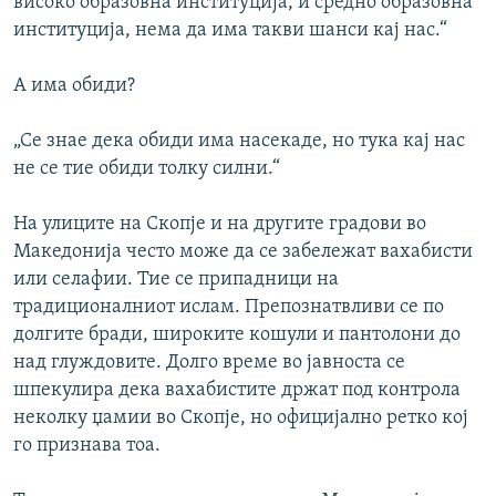
високо образовна институција, и средно образовна
институција, нема да има такви шанси кај нас.“
А има обиди?
„Се знае дека обиди има насекаде, но тука кај нас
не се тие обиди толку силни.“
На улиците на Скопје и на другите градови во
Македонија често може да се забележат вахабисти
или селафии. Тие се припадници на
традиционалниот ислам. Препознатвливи се по
долгите бради, широките кошули и пантолони до
над глуждовите. Долго време во јавноста се
шпекулира дека вахабистите држат под контрола
неколку џамии во Скопје, но официјално ретко кој
го признава тоа.