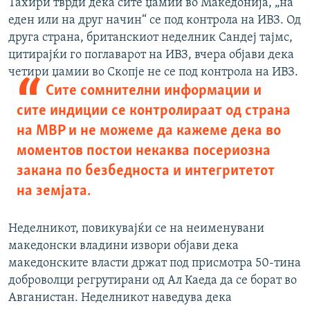
Тахири тврди дека сите џамии во Македонија, „на
еден или на друг начин“ се под контрола на ИВЗ. Од
друга страна, британскиот неделник Сандеј тајмс,
цитирајќи го поглаварот на ИВЗ, вчера објави дека
четири џамии во Скопје не се под контрола на ИВЗ.
Сите сомнителни информации и
сите индиции се контролираат од страна
на МВР и не можеме да кажеме дека во
моментов постои некаква посериозна
закана по безбедноста и интегритетот
на земјата.
Неделникот, повикувајќи се на неименувани
македонски владини извори објави дека
македонските власти држат под присмотра 50-тина
доброволци регрутирани од Ал Каеда да се борат во
Авганистан. Неделникот наведува дека