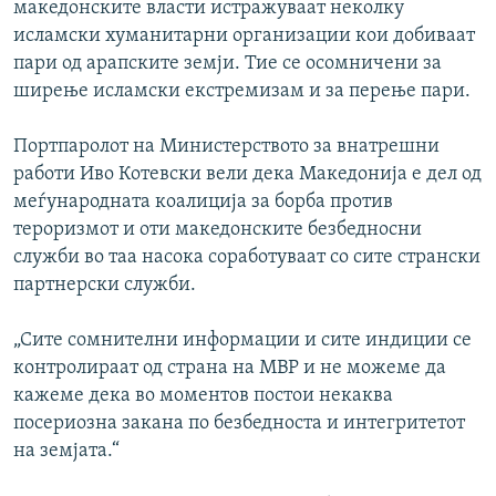
македонските власти истражуваат неколку
исламски хуманитарни организации кои добиваат
пари од арапските земји. Тие се осомничени за
ширење исламски екстремизам и за перење пари.
Портпаролот на Министерството за внатрешни
работи Иво Котевски вели дека Македонија е дел од
меѓународната коалиција за борба против
тероризмот и оти македонските безбедносни
служби во таа насока соработуваат со сите странски
партнерски служби.
„Сите сомнителни информации и сите индиции се
контролираат од страна на МВР и не можеме да
кажеме дека во моментов постои некаква
посериозна закана по безбедноста и интегритетот
на земјата.“