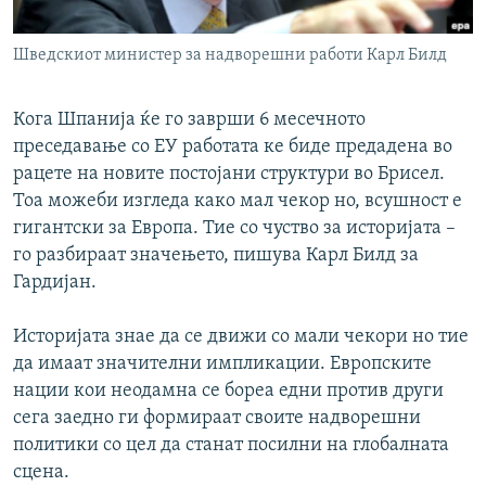
РСЕ веб страници
Шведскиот министер за надворешни работи Карл Билд
Кога Шпанија ќе го заврши 6 месечното
преседавање со ЕУ работата ке биде предадена во
рацете на новите постојани структури во Брисел.
Тоа можеби изгледа како мал чекор но, всушност е
гигантски за Европа. Тие со чуство за историјата –
го разбираат значењето, пишува Карл Билд за
Гардијан.
Историјата знае да се движи со мали чекори но тие
да имаат значителни импликации. Европските
нации кои неодамна се бореа едни против други
сега заедно ги формираат своите надворешни
политики со цел да станат посилни на глобалната
сцена.