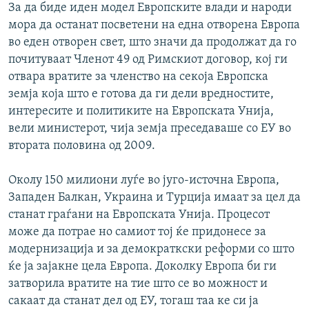
За да биде иден модел Европските влади и народи
мора да останат посветени на една отворена Европа
во еден отворен свет, што значи да продолжат да го
почитуваат Членот 49 од Римскиот договор, кој ги
отвара вратите за членство на секоја Европска
земја која што е готова да ги дели вредностите,
интересите и политиките на Европската Унија,
вели министерот, чија земја преседаваше со ЕУ во
втората половина од 2009.
Околу 150 милиони луѓе во југо-источна Европа,
Западен Балкан, Украина и Турција имаат за цел да
станат граѓани на Европската Унија. Процесот
може да потрае но самиот тој ќе придонесе за
модернизација и за демократкски реформи со што
ќе ја зајакне цела Европа. Доколку Европа би ги
затворила вратите на тие што се во можност и
сакаат да станат дел од ЕУ, тогаш таа ке си ја