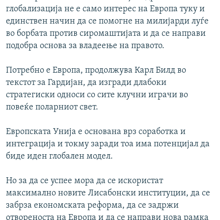
глобализација не е само интерес на Европа туку и
единствен начин да се помогне на милијарди луѓе
во борбата против сиромаштијата и да се направи
подобра основа за владеење на правото.
Потребно е Европа, продолжува Карл Билд во
текстот за Гардијан, да изгради длабоки
стратегиски односи со сите клучни играчи во
повеќе поларниот свет.
Европската Унија е основана врз соработка и
интеграција и токму заради тоа има потенцијал да
биде иден глобален модел.
Но за да се успее мора да се искористат
максимално новите Лисабонски институции, да се
забрза економската реформа, да се задржи
отвореноста на Европа и да се направи нова рамка