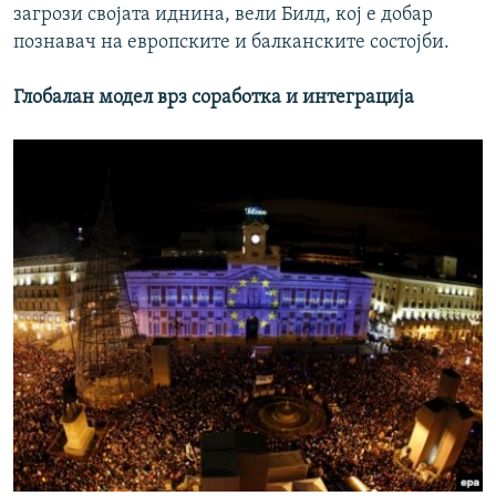
загрози својата иднина, вели Билд, кој е добар
познавач на европските и балканските состојби.
Глобалан модел врз соработка и интеграција