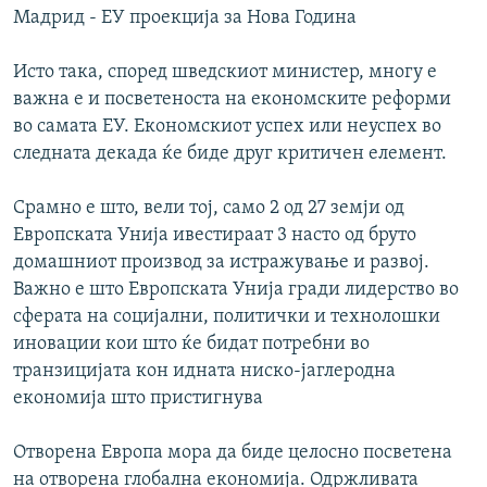
Мадрид - ЕУ проекција за Нова Година
Исто така, според шведскиот министер, многу е
важна е и посветеноста на економските реформи
во самата ЕУ. Економскиот успех или неуспех во
следната декада ќе биде друг критичен елемент.
Срамно е што, вели тој, само 2 од 27 земји од
Европската Унија ивестираат 3 насто од бруто
домашниот производ за истражување и развој.
Важно е што Европската Унија гради лидерство во
сферата на социјални, политички и технолошки
иновации кои што ќе бидат потребни во
транзицијата кон идната ниско-јаглеродна
економија што пристигнува
Отворена Европа мора да биде целосно посветена
на отворена глобална економија. Одржливата