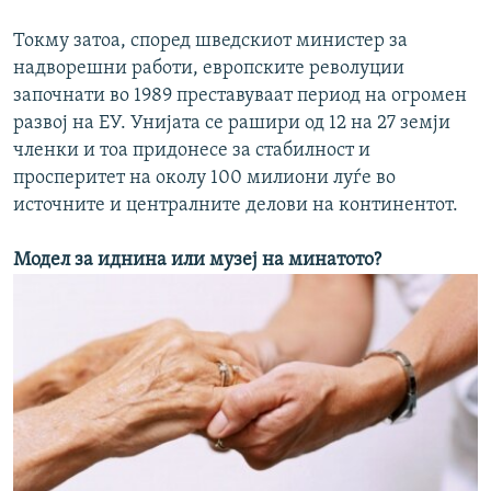
Токму затоа, според шведскиот министер за
надворешни работи, европските револуции
започнати во 1989 преставуваат период на огромен
развој на ЕУ. Унијата се рашири од 12 на 27 земји
членки и тоа придонесе за стабилност и
просперитет на околу 100 милиони луѓе во
источните и централните делови на континентот.
Модел за иднина или музеј на минатото?