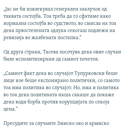
„Јас не би извлекувал генерален заклучок од
таквата состојба. Тоа треба да го сфатиме како
нормална состојба во судството, во смисла на тоа
дека првостепената одлука секогаш подлежи на
ревизија во жалбената постапка.“
Од друга страна, Тасева посочува дека овие случаи
биле исполитизирани од самиот почеток.
„Самиот факт дека во случајот Тупурковски беше
лице кое беше експонирано политички, со самото
тоа има политика во случајот. Но, има и политика
во тоа дека политиката наша сакаше да покаже
дека води борба против корупцијата по секоја
цена.“
Пресудите за случаите Змиско око и армиско