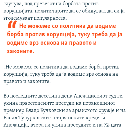
случува, под превезот на борбата против
корупцијата, политичарите да се обидуваат да си ја
зголемуваат популарноста.
Не можеме со политика да водиме
борба против корупција, туку треба да ја
водиме врз основа на правото и
законите.
„Не можеме со политика да водиме борба против
корупција, туку треба да ја водиме врз основа на
правото и законите.“
Во последните десетина дена Апелацискиот суд ги
укина првостепените пресуди на поранешниот
премиер Владо Бучковски за армиското оружје и на
Васил Тупурковски за тајванските кредити.
Апелација, вчера ги укина пресудите и на 72-цата