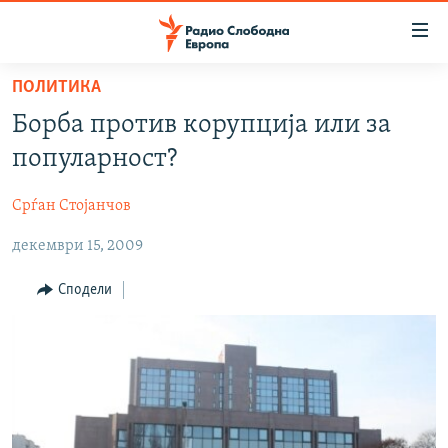
Достапни
линкови
Оди
ПОЛИТИКА
на
МАКЕДОНИЈА
Борба против корупција или за
содржината
СВЕТ
Оди
популарност?
ВИЗУЕЛНО
на
главната
Срѓан Стојанчов
ВЕСТИ
навигација
декември 15, 2009
ШТО ТРЕБА ДА ЗНАЕТЕ
Премини
на
ПРИЈАВИ СЕ ЗА ЊУЗЛЕТЕР
Сподели
пребарување
ПОДКАСТ ЗОШТО?
СЛЕДЕТЕ НЕ