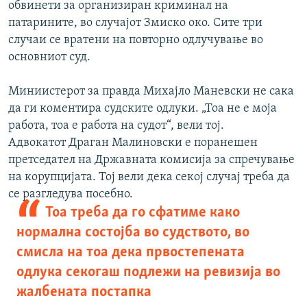
обвинети за организиран криминал на
патарините, во случајот Змиско око. Сите три
случаи се вратени на повторно одлучување во
основниот суд.
Миниистерот за правда Михајло Маневски не сака
да ги коментира судските одлуки. „Тоа не е моја
работа, тоа е работа на судот“, вели тој.
Адвокатот Драган Малиновски е поранешен
претседател на Државната комисија за спречување
на корупцијата. Тој вели дека секој случај треба да
се разгледува посебно.
Тоа треба да го сфатиме како
нормална состојба во судството, во
смисла на тоа дека првостепената
одлука секогаш подлежи на ревизија во
жалбената постапка