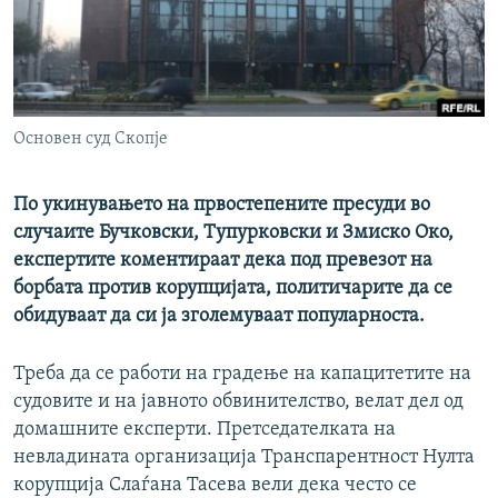
РСЕ веб страници
Основен суд Скопје
По укинувањето на првостепените пресуди во
случаите Бучковски, Тупурковски и Змиско Око,
експертите коментираат дека под превезот на
борбата против корупцијата, политичарите да се
обидуваат да си ја зголемуваат популарноста.
Треба да се работи на градење на капацитетите на
судовите и на јавното обвинителство, велат дел од
домашните експерти. Претседателката на
невладината организација Транспарентност Нулта
корупција Слаѓана Тасева вели дека често се