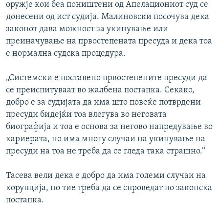
оружје кои беа поништени од Апелациониот суд се
донесени од ист судија. Малиновски посочува дека
законот дава можност за укинување или
преиначување на првостепената пресуда и дека тоа
е нормална судска процедура.
„Системски е поставено првостепените пресуди да
се преиспитуваат во жалбена постапка. Секако,
добро е за судијата да има што повеќе потврдени
пресуди бидејќи тоа влегува во неговата
биографија и тоа е основа за негово напредување во
кариерата, но има многу случаи на укинување на
пресуди на тоа не треба да се гледа така страшно.“
Тасева вели дека е добро да има големи случаи на
корупција, но тие треба да се спроведат по законска
постапка.