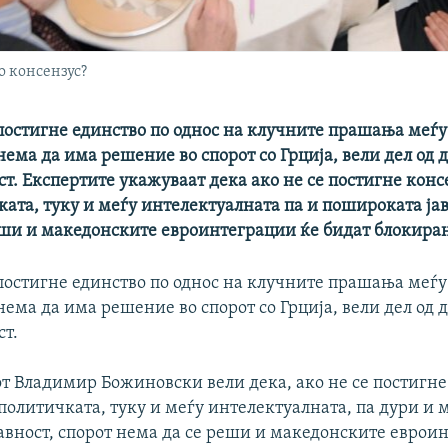
о консензус?
постигне единство по однос на клучните прашања меѓу
нема да има решение во спорот со Грција, вели дел од
ст. Експертите укажуваат дека ако не се постигне конс
ата, туку и меѓу интелектуалната па и пошироката јав
еши и македонските евроинтеграции ќе бидат блокира
постигне единство по однос на клучните прашања меѓу
нема да има решение во спорот со Грција, вели дел од
ст.
т Владимир Божиновски вели дека, ако не се постигне
политичката, туку и меѓу интелектуалната, па дури и 
авност, спорот нема да се реши и македонските еврои