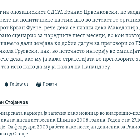
т на опозицискиот СДСМ Бранко Црвенковски, по зае
ерите на политичките партии што во петокот го орган
от Ерван Фуере, рече дека се плаши дека Македонија,
ано сценарио за наредните шест месеци, во кои повто
шањето дали земјава ќе добие датум за преговори со Е
ола Груевски, пак, во петочното интервју во емисијат
ече дека, ако му ја каже стратегијата во преговорите з
тоа исто како да му ја кажал на Папандреу.
Follow us
Печати
ан Стојанчов
инарската кариера ја започна како новинар во внатрешно-по
ика на дневниот весник Шпиц во 2008 година. Роден е на 27.10
је. Од февруари 2009 работи како постојан дописник за Ради
па од Скопје.