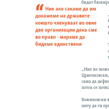
бидат блокир
Ние ако сакаме да им
докажеме на државите
коишто членуваат во овие
две организации дека сме
во право - мораме да
бидеме единствени
,,Ние не мож
Црвенковски,
сама да дефин
потоа се потк
Божиновски в
ниту да ги пр