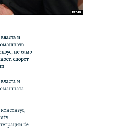
 власта и
 домашната
ензус, не само
ност, спорот
ни
 власта и
 домашната
 консензус,
меѓу
нтеграции ќе