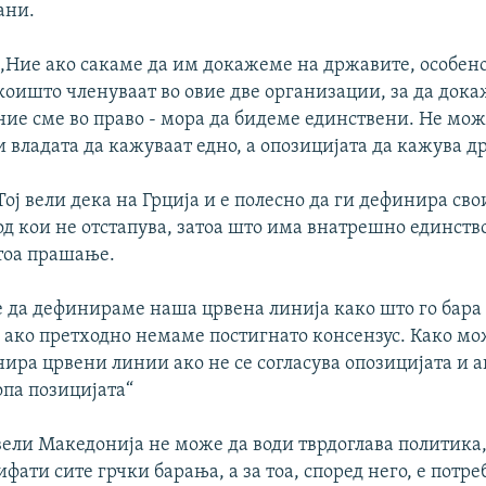
ани.
,,Ние ако сакаме да им докажеме на државите, особен
коишто членуваат во овие две организации, за да док
ние сме во право - мора да бидеме единствени. Не мо
и владата да кажуваат едно, а опозицијата да кажува др
Тој вели дека на Грција и е полесно да ги дефинира св
од кои не отстапува, затоа што има внатрешно единство
тоа прашање.
е да дефинираме наша црвена линија како што го бара
 ако претходно немаме постигнато консензус. Како мо
ира црвени линии ако не се согласува опозицијата и ак
опа позицијата“
ели Македонија не може да води тврдоглава политика,
ифати сите грчки барања, а за тоа, според него, е потре