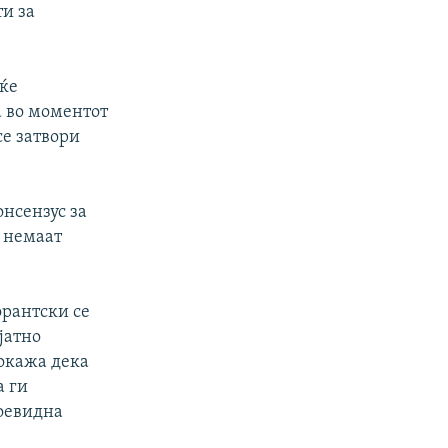
ти за
 ќе
а во моментот
се затвори
нсензус за
 немаат
орантски се
јатно
покажа дека
а ги
воевидна