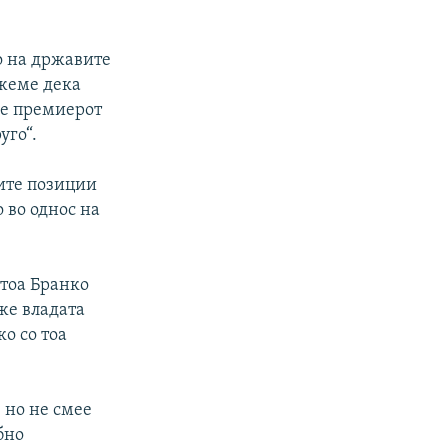
о на државите
ажеме дека
же премиерот
уго“.
оите позиции
 во однос на
 тоа Бранко
же владата
о со тоа
 но не смее
бно