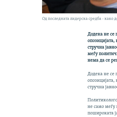
Од последната лидерска средба - како д
Додека не се 
опозицијата, 
стручна јавно
меѓу политичк
нема да се р
Додека не се 
опозицијата, 
стручна јавно
Политиколого
не само меѓу 
пошироката ј