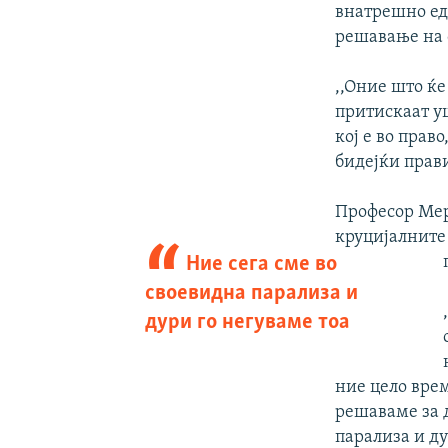
внатрешно ед
решавање на с
,,Оние што ќе
притискаат у
кој е во прав
бидејќи прави
Професор Мер
круцијалните
Ние сега сме во
своевидна парализа и
дури го негуваме тоа
ние цело врем
решаваме за д
парализа и ду