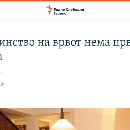
динство на врвот нема цр
а
в
009