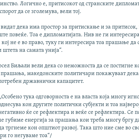
инство. Логично е, притисокот од странските диплома
порот да се зголемува, вели тој.
 видат дека има простор за притискање и за притисок,
ште повеќе. Тоа е дипломатијата. Нив не ги интересир
о, кој не е во право, туку ги интересира тоа прашање да 
 штета на самата унија“.
сел Биљали вели дека со неможноста да се постигне ко
 прашања, македонските политичари покажуваат дека
потребен државнички капацитет.
,,Особено тука одговорноста е на власта која многу игн
однесува кон другите политички субјекти и тоа најверо
негативно ќе се рефлектира и веќе се рефлектира. Се 
е губиме енергија за прашања кои треба многу бргу д
а тргнеме кон општиот развој. Така што ние сме во с
ри го негуваме тоа“/