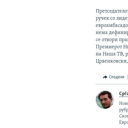
Претседатело
ручек со лид
евроамбасадор
нема дефинир
се отвори пра
Премиерот Ник
на Наша ТВ, р
Црвенковски, 
Сподели
Срѓ
Нов
рубр
Скоп
Евро