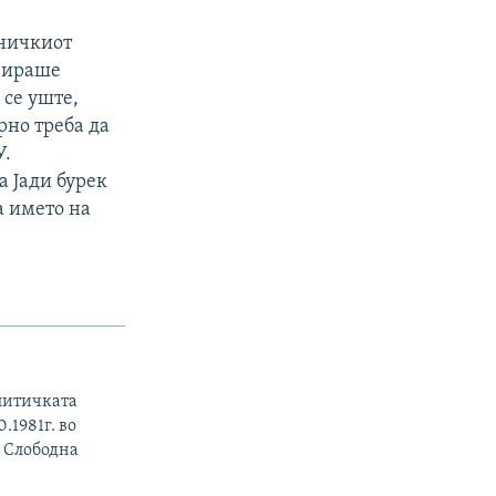
дничкиот
изираше
 се уште,
рно треба да
У.
а Јади бурек
а името на
литичката
.1981г. во
о Слободна