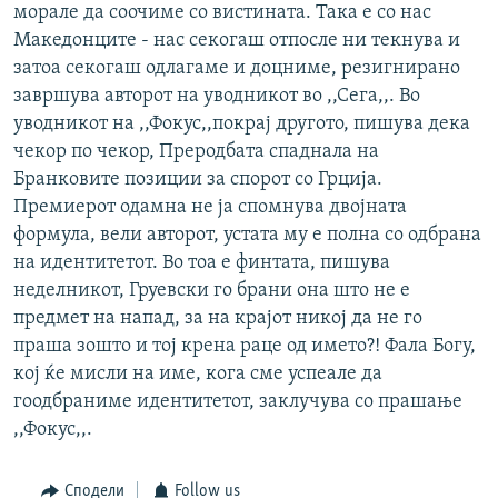
морале да соочиме со вистината. Така е со нас
Македонците - нас секогаш отпосле ни текнува и
затоа секогаш одлагаме и доцниме, резигнирано
завршува авторот на уводникот во ,,Сега,,. Во
уводникот на ,,Фокус,,покрај другото, пишува дека
чекор по чекор, Преродбата спаднала на
Бранковите позиции за спорот со Грција.
Премиерот одамна не ја спомнува двојната
формула, вели авторот, устата му е полна со одбрана
на идентитетот. Во тоа е финтата, пишува
неделникот, Груевски го брани она што не е
предмет на напад, за на крајот никој да не го
праша зошто и тој крена раце од името?! Фала Богу,
кој ќе мисли на име, кога сме успеале да
гоодбраниме идентитетот, заклучува со прашање
,,Фокус,,.
Сподели
Follow us