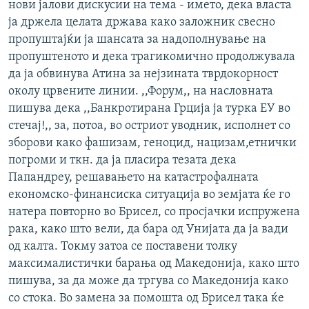
нови јалови дискусии на тема - името, дека власта
ја држела целата држава како заложник свесно
пропуштајќи ја шансата за надополнување на
пропуштеното и дека трагикомично продолжувала
да ја обвинува Атина за нејзината тврдокорност
околу црвените линии. ,,Форум,, на насловната
пишува дека ,,Банкротирана Грција ја турка ЕУ во
стечај!,, за, потоа, во остриот уводник, исполнет со
зборови како фашизам, геноцид, нацизам,етнички
погроми и ткн. да ја пласира тезата дека
Папандреу, решавањето на катастрофалната
економско-финансиска ситуација во земјата ќе го
натера повторно во Брисел, со просјачки испружена
рака, како што вели, да бара од Унијата да ја вади
од калта. Токму затоа се поставени толку
максималистички барања од Македонија, како што
пишува, за да може да тргува со Македонија како
со стока. Во замена за помошта од Брисел така ќе