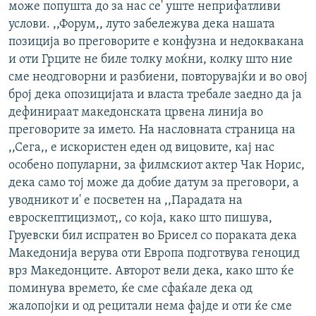
може попушта до за нас се' уште неприфатливи
услови. ,,Форум,, луто забележува дека нашата
позиција во преговорите е конфузна и недоквакана
и оти Грците не биле толку моќни, колку што ние
сме неодговорни и разбиени, повторувајќи и во овој
број дека опозицијата и власта требале заедно да ја
дефинираат македонската црвена линија во
преговорите за името. На насловната страница на
,,Сега,, е искористен еден од вицовите, кај нас
особено популарни, за филмскиот актер Чак Норис,
дека само тој може да добие датум за преговори, а
уводникот и' е посветен на ,,Парадата на
евроскептицизмот,, со која, како што пишува,
Груевски бил испратен во Брисел со пораката дека
Македонија верува оти Европа подготвува геноцид
врз Македонците. Авторот вели дека, како што ќе
поминува времето, ќе сме сфаќале дека од
жалопојки и од рецитали нема фајде и оти ќе сме