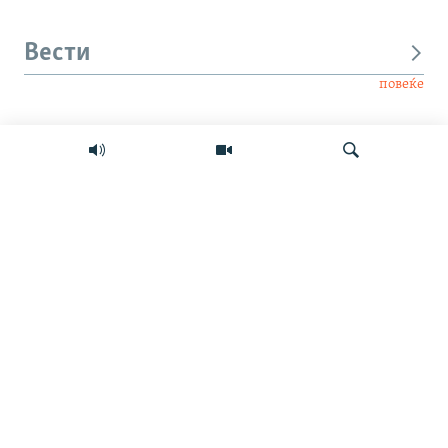
Вести
повеќе
Интервју
Свет
Барај
Мултимедиа
СЛЕДЕТЕ НЕ