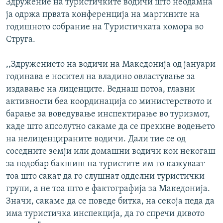
Здружение на туристичките водичи што неодамна
ја одржа првата конференција на маргините на
годишното собрание на Туристичката комора во
Струга.
,,Здружението на водичи на Македонија од јануари
годинава е носител на владино овластување за
издавање на лиценците. Веднаш потоа, главни
активности беа координација со министерството и
барање за воведување инспектирање во туризмот,
каде што апсолутно сакаме да се прекине водењето
на нелиценцираните водичи. Дали тие се од
соседните земји или домашни водичи кои некогаш
за подобар бакшиш на туристите им го кажуваат
тоа што сакат да го слушнат одделни туристички
групи, а не тоа што е фактографија за Македонија.
Значи, сакаме да се поведе битка, на секоја педа да
има туристичка инспекција, да го спречи дивото