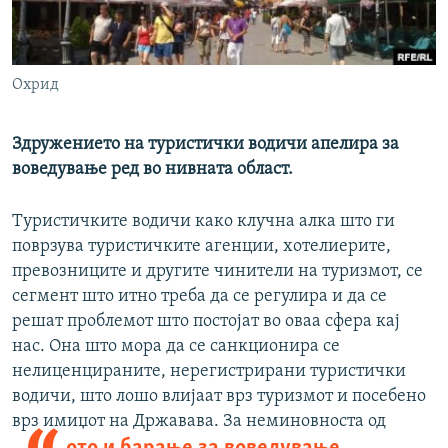
РСЕ веб страници
Охрид
Здружението на туристички водичи апелира за
воведување ред во нивната област.
Туристичките водичи како клучна алка што ги
поврзува туристичките агенции, хотелиерите,
превозниците и другите чинители на туризмот, се
сегмент што итно треба да се регулира и да се
решат проблемот што постојат во оваа сфера кај
нас. Она што мора да се санкционира се
нелиценцираните, нерегистрирани туристички
водичи, што лошо влијаат врз туризмот и посебено
врз имиџот на
Државава. За неминовноста од