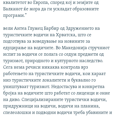
квалитетот во Европа, според кој и земјите од
Балканот ќе мора да ги ускладат образовните
програми.”
вели Антеа Глумец Барбир од Здружението на
туристичките водичи на Хрватска, што се
подготвува за воведување на новините за
едуцирање на водичите. Во Македонија стручниот
испит за водичи се полага со седум предмети од
туризмот, природното и културното наследство.
Сега нема речиси никаква контрола врз
работењето на туристичките водичи, кои хараат
низ туристичките локалитети и буквално го
уништуваат туризмот. Недостасува и конкретна
бројка на водичите што работат со лиценци и оние
на диво. Специјализираните туристички водичи,
придружници на водичи, водичи на планина,
спелеолошки и подводни водичи треба убавините и