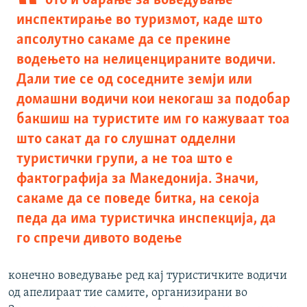
ото и барање за воведување
инспектирање во туризмот, каде што
апсолутно сакаме да се прекине
водењето на нелиценцираните водичи.
Дали тие се од соседните земји или
домашни водичи кои некогаш за подобар
бакшиш на туристите им го кажуваат тоа
што сакат да го слушнат одделни
туристички групи, а не тоа што е
фактографија за Македонија. Значи,
сакаме да се поведе битка, на секоја
педа да има туристичка инспекција, да
го спречи дивото водење
конечно воведување ред кај туристичките водичи
од апелираат тие самите, организирани во