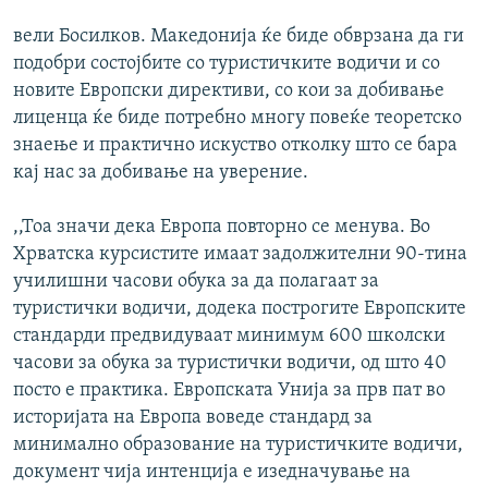
вели Босилков. Македонија ќе биде обврзана да ги
подобри состојбите со туристичките водичи и со
новите Европски директиви, со кои за добивање
лиценца ќе биде потребно многу повеќе теоретско
знаење и практично искуство отколку што се бара
кај нас за добивање на уверение.
,,Тоа значи дека Европа повторно се менува. Во
Хрватска курсистите имаат задолжителни 90-тина
училишни часови обука за да полагаат за
туристички водичи, додека построгите Европските
стандарди предвидуваат минимум 600 школски
часови за обука за туристички водичи, од што 40
посто е практика. Европската Унија за прв пат во
историјата на Европа воведе стандард за
минимално образование на туристичките водичи,
документ чија интенција е изедначување на