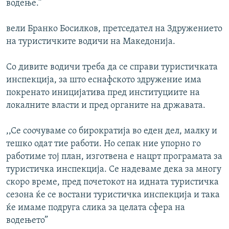
водење.”
вели Бранко Босилков, претседател на Здружението
на туристичките водичи на Македонија.
Со дивите водичи треба да се справи туристичката
инспекција, за што еснафското здружение има
покренато иницијатива пред институциите на
локалните власти и пред органите на државата.
,,Се соочуваме со бирократија во еден дел, малку и
тешко одат тие работи. Но сепак ние упорно го
работиме тој план, изготвена е нацрт програмата за
туристичка инспекција. Се надеваме дека за многу
скоро време, пред почетокот на идната туристичка
сезона ќе се востани туристичка инспекција и така
ќе имаме подруга слика за целата сфера на
водењето”