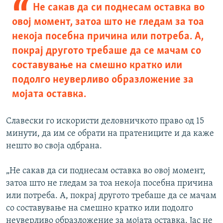
Не сакав да си поднесам оставка во
овој момент, затоа што не гледам за тоа
некоја посебна причина или потреба. А,
покрај другото требаше да се мачам со
составување на смешно кратко или
подолго неуверливо образложение за
мојата оставка.
Славески го искористи деловничкото право од 15
минути, да им се обрати на пратениците и да каже
нешто во своја одбрана.
„Не сакав да си поднесам оставка во овој момент,
затоа што не гледам за тоа некоја посебна причина
или потреба. А, покрај другото требаше да се мачам
со составување на смешно кратко или подолго
неуверливо образложение за мојата оставка. Јас не