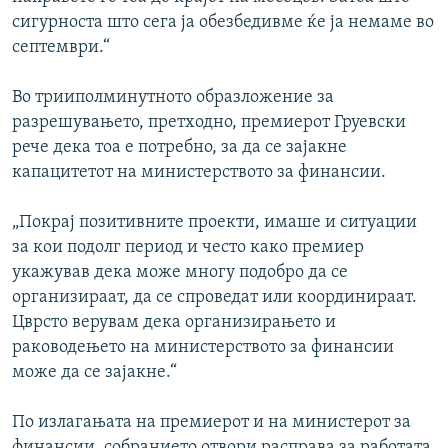
сигурноста што сега ја обезбедивме ќе ја немаме во
септември.“
Во трииполминутното образложение за
разрешувањето, претходно, премиерот Груевски
рече дека тоа е потребно, за да се зајакне
капацитетот на министерството за финансии.
„Покрај позитивните проекти, имаше и ситуации
за кои подолг период и често како премиер
укажував дека може многу подобро да се
организираат, да се спроведат или координираат.
Цврсто верувам дека организирањето и
раководењето на министерството за финансии
може да се зајакне.“
По излагањата на премиерот и на министерот за
финансии, собранието отвори расправа за работата