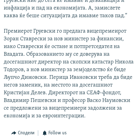
Груевски ние до сега ќе имавме и девалвација и
инфлација и пад на економијата. А, замислете
каква ќе беше ситуацијата да имавме таков пад.“
Премиерот Груевски го предлага вицепремеирот
Зоран Ставрески за нов министер за финансии,
иако Ставрески ќе остане и потпретседател на
Владата. Образованието му се доверува на
досегашниот директор на скопски катастар Никола
Тодоров, а нов министер за земјоделство ќе биде
Љупчо Димовски. Перица Ивановски треба да биде
негов заменик, на местото на досегашниот
Кристијан Делев. Директорот на СЕАФ-фондот,
Владимир Пешевски и професор Васко Наумовски
се предложени за вицепремиери задолжени за
економија и за евроинтеграции.
Сподели
Follow us