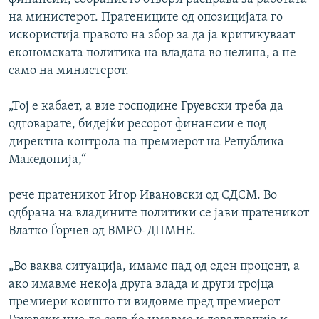
на министерот. Пратениците од опозицијата го
искористија правото на збор за да ја критикуваат
економската политика на владата во целина, а не
само на министерот.
„Тој е кабает, а вие господине Груевски треба да
одговарате, бидејќи ресорот финансии е под
директна контрола на премиерот на Република
Македонија,“
рече пратеникот Игор Ивановски од СДСМ. Во
одбрана на владините политики се јави пратеникот
Влатко Ѓорчев од ВМРО-ДПМНЕ.
„Во ваква ситуација, имаме пад од еден процент, а
ако имавме некоја друга влада и други тројца
премиери коишто ги видовме пред премиерот