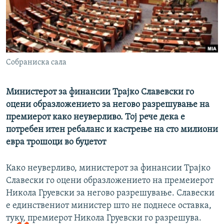
РСЕ веб страници
Собраниска сала
Министерот за финансии Трајко Славевски го
оцени образложението за негово разрешување на
премиерот како неуверливо. Тој рече дека е
потребен итен ребаланс и кастрење на сто милиони
евра трошоци во буџетот
Како неуверливо, министерот за финансии Трајко
Славески го оцени образложението на премеиерот
Никола Груевски за негово разрешување. Славески
е единствениот министер што не поднесе оставка,
туку, премиерот Никола Груевски го разрешува.