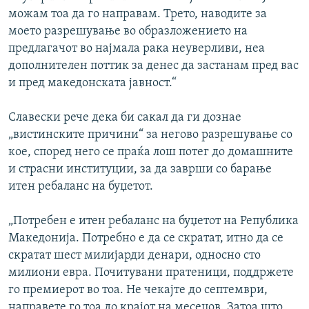
можам тоа да го направам. Трето, наводите за
моето разрешување во образложението на
предлагачот во најмала рака неуверливи, неа
дополнителен поттик за денес да застанам пред вас
и пред македонската јавност.“
Славески рече дека би сакал да ги дознае
„вистинските причини“ за негово разрешување со
кое, според него се праќа лош потег до домашните
и страсни институции, за да заврши со барање
итен ребаланс на буџетот.
„Потребен е итен ребаланс на буџетот на Република
Македонија. Потребно е да се скратат, итно да се
скратат шест милијарди денари, односно сто
милиони евра. Почитувани пратеници, поддржете
го премиерот во тоа. Не чекајте до септември,
направете го тоа до крајот на месецов. Затоа што