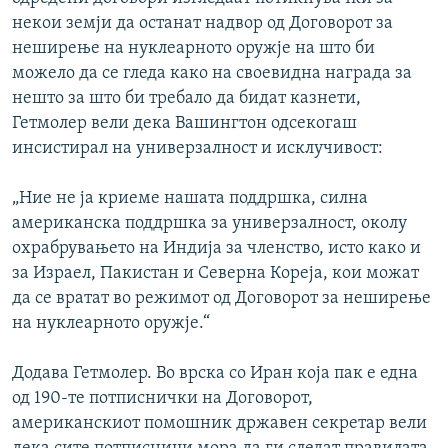
некои земји да останат надвор од Договорот за
неширење на нуклеарното оружје на што би
можело да се гледа како на своевидна награда за
нешто за што би требало да бидат казнети,
Гетмолер вели дека Вашингтон одсекогаш
инсистирал на универзалност и исклучивост:
„Ние не ја криеме нашата поддршка, силна
американска поддршка за универзалност, околу
охрабрувањето на Индија за членство, исто како и
за Израел, Пакистан и Северна Кореја, кои можат
да се вратат во режимот од Договорот за неширење
на нуклеарното оружје.“
Додава Гетмолер. Во врска со Иран која пак е една
од 190-те потписнички на Договорот,
американскиот помошник државен секретар вели