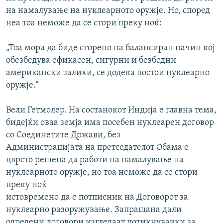
на намалување на нуклеарното оружје. Но, според
неа тоа неможе да се стори преку ноќ:
„Тоа мора да биде сторено на балансиран начин кој
обезбедува ефикасен, сигурни и безбедни
американски залихи, се додека постои нуклеарно
оружје.“
Вели Гетмолер. На состанокот Индија е главна тема,
бидејќи оваа земја има посебен нуклеарен договор
со Соединетите Држави, без
Администрацијата на претседателот Обама е
цврсто решена да работи на намалување на
нуклеарното оружје, но тоа неможе да се стори
преку ноќ
истовремено да е потписник на Договорот за
нуклеарно разоружување. Запрашана дали
одредени договори изгледаат потикнувачки за