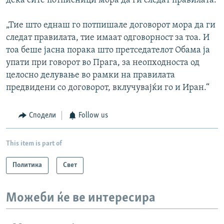
дека сите потписници мора да ги следат правилата.
„Тие што еднаш го потпишале договорот мора да ги
следат правилата, тие имаат одговорност за тоа. И
тоа беше јасна порака што претседателот Обама ја
упати при говорот во Прага, за неопходноста од
целосно делување во рамки на правилата
предвидени со договорот, вклучувајќи го и Иран.“
Сподели
Follow us
This item is part of
Политика
Свет
Можеби ќе ве интересира