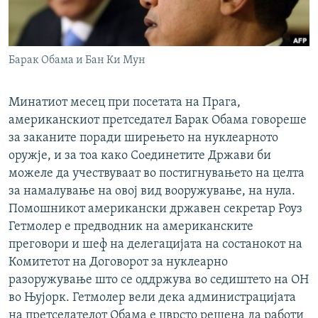
РСЕ веб страници
Барак Обама и Бан Ки Мун
Минатиот месец при посетата на Прага,
американскиот претседател Барак Обама говореше
за заканите поради ширењето на нуклеарното
оружје, и за тоа како Соединетите Држави би
можеле да учествуваат во постигнувањето на целта
за намалување на овој вид вооружување, на нула.
Помошникот американски државен секретар Роуз
Гетмолер е предводник на американските
преговори и шеф на делегацијата на состанокот на
Комитетот на Договорот за нуклеарно
разоружување што се оддржува во седиштето на ОН
во Њујорк. Гетмолер вели дека администрацијата
на претседателот Обама е цврсто решена да работи