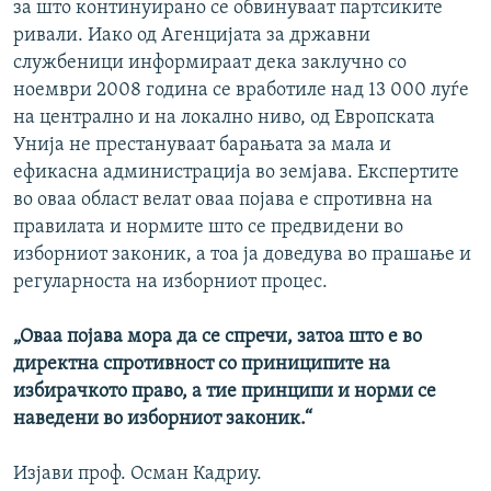
за што континуирано се обвинуваат партсиките
РСЕ веб страници
ривали. Иако од Агенцијата за државни
службеници информираат дека заклучно со
ноември 2008 година се вработиле над 13 000 луѓе
на централно и на локално ниво, од Европската
Унија не престануваат барањата за мала и
ефикасна администрација во земјава. Експертите
во оваа област велат оваа појава е спротивна на
правилата и нормите што се предвидени во
изборниот законик, а тоа ја доведува во прашање и
регуларноста на изборниот процес.
„Оваа појава мора да се спречи, затоа што е во
директна спротивност со приниципите на
избирачкото право, а тие принципи и норми се
наведени во изборниот законик.“
Изјави проф. Осман Кадриу.