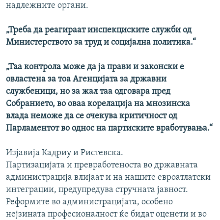
надлежните органи.
„Треба да реагираат инспекциските служби од
Министерството за труд и социјална политика.“
„Таа контрола може да ја прави и законски е
овластена за тоа Агенцијата за државни
службеници, но за жал таа одговара пред
Собранието, во оваа корелација на мнозинска
влада неможе да се очекува критичност од
Парламентот во однос на партиските вработувања.“
Изјавија Кадриу и Ристевска.
Партизацијата и превработеноста во државната
администрација влијаат и на нашите евроатлатски
интеграции, предупредува стручната јавност.
Реформите во администрацијата, особено
нејзината професионалност ќе бидат оценети и во