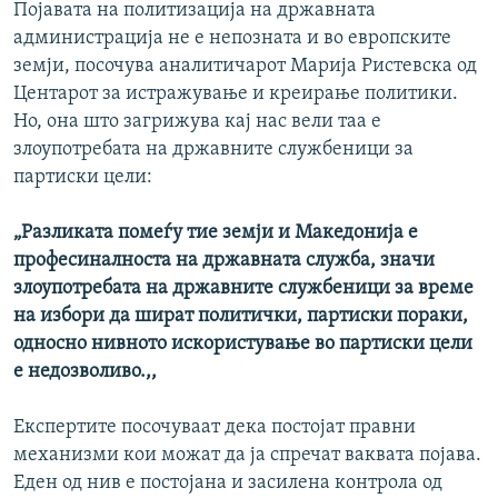
Појавата на политизација на државната
администрација не е непозната и во европските
земји, посочува аналитичарот Марија Ристевска од
Центарот за истражување и креирање политики.
Но, она што загрижува кај нас вели таа е
злоупотребата на државните службеници за
партиски цели:
„Разликата помеѓу тие земји и Македонија е
професиналноста на државната служба, значи
злоупотребата на државните службеници за време
на избори да шират политички, партиски пораки,
односно нивното искористување во партиски цели
е недозволиво.,,
Експертите посочуваат дека постојат правни
механизми кои можат да ја спречат ваквата појава.
Еден од нив е постојана и засилена контрола од