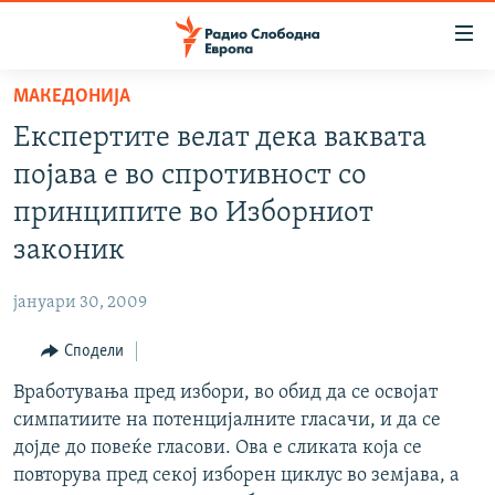
Достапни
линкови
Оди
МАКЕДОНИЈА
на
МАКЕДОНИЈА
Експертите велат дека ваквата
содржината
СВЕТ
Оди
појава е во спротивност со
ВИЗУЕЛНО
на
принципите во Изборниот
главната
ВЕСТИ
законик
навигација
ШТО ТРЕБА ДА ЗНАЕТЕ
Премини
јануари 30, 2009
на
ПРИЈАВИ СЕ ЗА ЊУЗЛЕТЕР
пребарување
Сподели
ПОДКАСТ ЗОШТО?
Вработувања пред избори, во обид да се освојат
СЛЕДЕТЕ НЕ
симпатиите на потенцијалните гласачи, и да се
дојде до повеќе гласови. Ова е сликата која се
повторува пред секој изборен циклус во земјава, а