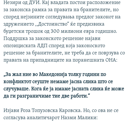
Незири од ДУИ. Кај владата постои расположение
за законска рамка за правата на бранителите, но
според нејзините согледувања предлог законот на
здружението ,,Достоинство“ ќе предизвика
буџетски трошок од 300 милиони евра годишно.
Поддршка за законското решение најави
опозициската ЛДП според која законоското
решение за бранителите, не треба да се поврзува со
правата на припадниците на поранешната ОНА:
„За жал ние во Македонија толку години по
конфликтот сеуште немаме јасна слика што се
случуваше. Кога ќе ја имаме јасната слика ќе може
да ги разграничиме тие две работи.“
Изјави Роза Топузовска Каровска. Но, со ова не се
согласува аналитичарот Назми Малики: