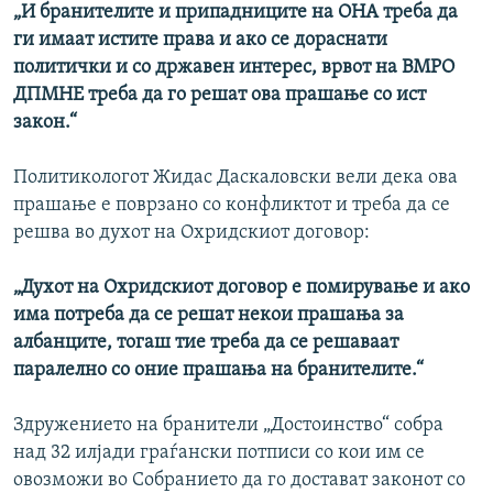
„И бранителите и припадниците на ОНА треба да
ги имаат истите права и ако се дораснати
политички и со државен интерес, врвот на ВМРО
ДПМНЕ треба да го решат ова прашање со ист
закон.“
Политикологот Жидас Даскаловски вели дека ова
прашање е поврзано со конфликтот и треба да се
решва во духот на Охридскиот договор:
„Духот на Охридскиот договор е помирување и ако
има потреба да се решат некои прашања за
албанците, тогаш тие треба да се решаваат
паралелно со оние прашања на бранителите.“
Здружението на бранители „Достоинство“ собра
над 32 илјади граѓански потписи со кои им се
овозможи во Собранието да го достават законот со