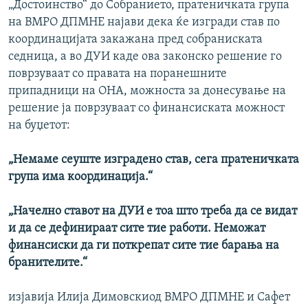
„Достоинство“ до Собранието, пратеничката група
РСЕ веб страници
на ВМРО ДПМНЕ најави дека ќе изгради став по
координацијата закажана пред собраниската
седница, а во ДУИ каде ова законско решение го
поврзуваат со правата на поранешните
припадници на ОНА, можноста за донесување на
решение ја поврзуваат со финансиската можност
на буџетот:
„Немаме сеуште изградено став, сега пратеничката
група има координација.“
„Начелно ставот на ДУИ е тоа што треба да се видат
и да се дефинираат сите тие работи. Неможат
финансиски да ги поткрепат сите тие барања на
бранителите.“
изјавија Илија Димовскиод ВМРО ДПМНЕ и Сафет