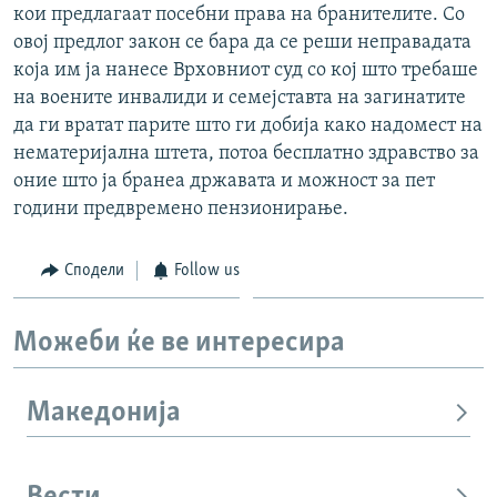
кои предлагаат посебни права на бранителите. Со
овој предлог закон се бара да се реши неправадата
која им ја нанесе Врховниот суд со кој што требаше
на воените инвалиди и семејставта на загинатите
да ги вратат парите што ги добија како надомест на
нематеријална штета, потоа бесплатно здравство за
оние што ја бранеа државата и можност за пет
години предвремено пензионирање.
Сподели
Follow us
Можеби ќе ве интересира
Македонија