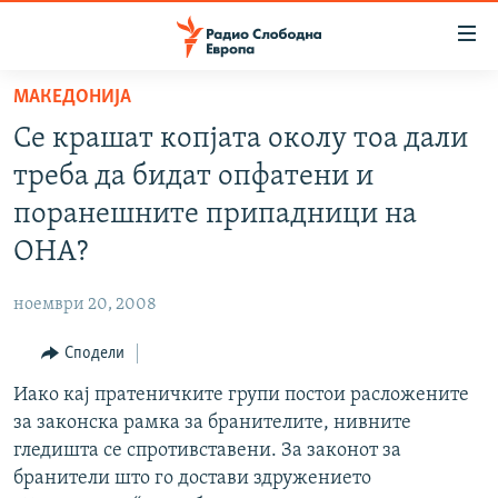
Достапни
линкови
Оди
МАКЕДОНИЈА
на
МАКЕДОНИЈА
Се крашат копјата околу тоа дали
содржината
СВЕТ
Оди
треба да бидат опфатени и
ВИЗУЕЛНО
на
поранешните припадници на
главната
ВЕСТИ
ОНА?
навигација
ШТО ТРЕБА ДА ЗНАЕТЕ
Премини
ноември 20, 2008
на
ПРИЈАВИ СЕ ЗА ЊУЗЛЕТЕР
пребарување
Сподели
ПОДКАСТ ЗОШТО?
Иако кај пратеничките групи постои расложените
СЛЕДЕТЕ НЕ
за законска рамка за бранителите, нивните
гледишта се спротивставени. За законот за
бранители што го достави здружението