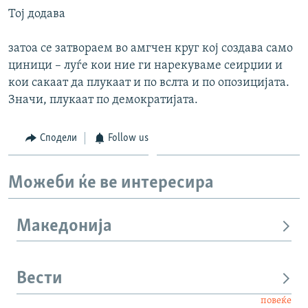
Тој додава
затоа се затвораем во амгчен круг кој создава само
циници – луѓе кои ние ги нарекуваме сеирџии и
кои сакаат да плукаат и по вслта и по опозицијата.
Значи, плукаат по демократијата.
Сподели
Follow us
Можеби ќе ве интересира
Македонија
Вести
повеќе