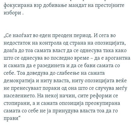
фокусирана взр добивање мандат на престојните
избори .
„Се наоѓаат во еден преоден период. И сега во
недостаток на контрола од страна на опозицијата,
доаѓа до тоа самата власт да се однесува така како
што се однесува во последно време – да е арогантна
и самата да е разединета и да се бави самата со
себе. Тоа доведува до слабеење на самата
демократија и ниту власта, ниту опозицијата веќе
не пренесуваат пораки од она што се случува меѓу
населението. На некој начин, сите реформи се
стопирани, а и самата опозиција преокупирана
самата со себе не ја принудува власта тоа да го
прави“