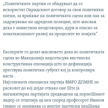
„Политичките партии се обидуваат да го
искористат Охридскиот договор за свои политиќки
поени, за враќање на политичката сцена или пак за
задржување на одредени позиции, што мислам
дека е навистина неодговорно, дури и опасно за
понатамошниот развој на процесите во земјата“
Експерите го делат мислењето дека во политичката
сцена во Македонија недсотасува вистинска
конструктивна опозиција што по дефиниција
прествува политички субјект кој ја контролира
влста .
Најголемата опозциска партија ВМРО ДПМНЕ по
расколот до кој дојде откако оне Што ја
лигимитираа партијата предводена од порнеШниот
лидер се отцепија од неа според професорот Иванов
главно се занимава со внатре партиски праШања