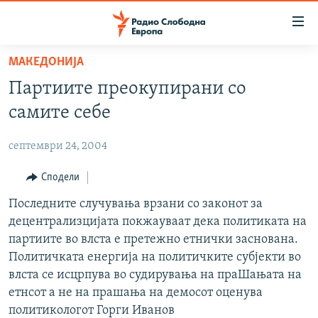
Достапни
линкови
Оди
МАКЕДОНИЈА
на
МАКЕДОНИЈА
Партиите преокупирани со
содржината
СВЕТ
Оди
самите себе
ВИЗУЕЛНО
на
главната
септември 24, 2004
ВЕСТИ
навигација
ШТО ТРЕБА ДА ЗНАЕТЕ
Сподели
Премини
на
ПРИЈАВИ СЕ ЗА ЊУЗЛЕТЕР
Последните случувања врзани со законот за
пребарување
децентрализцијата покжауваат дека политиката на
ПОДКАСТ ЗОШТО?
партиите во влста е претежно етнички заснована.
Политичката енергија на политичките субјекти во
СЛЕДЕТЕ НЕ
влста се исцрпува во судирувања на праШањата на
етнсот а не на прашања на демосот оценува
политикологот Горги Иванов