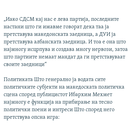
РСЕ веб страници
„Иако СДСМ кај нас е лева партија, последните
настани што ги имавме говорат дека таа ја
претставува македонската заедница, а ДУИ ја
претставува албанската заедница. И тоа е она што
најмногу исцрпува и создава многу нервози, затоа
што партиите немаат мандат да ги претставуваат
своите заедници“
Политиката Што генерално ја водата сите
политичките субјекти на македоската политичка
сцена според публицистот Ибархим Мехмет
најмногу е функција на прибирање на тесно
политички поени и интреси Што според него
претствува опсна игра: