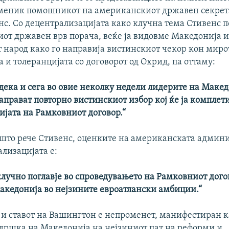
аменик помошникот на американскиот државен секрета
нс. Со децентрализацијата како клучна тема Стивенс п
иот државен врв порача, веќе ја видовме Македонија 
 народ како го направија вистинскиот чекор кон миро
 и толеранцијата со договорот од Охрид, па оттаму:
дека и сега во овие неколку недели лидерите на Макед
направат повторно вистинскиот избор кој ќе ја комплет
јата на Рамковниот договор.“
 што рече Стивенс, оценките на американската админи
лизацијата е:
лучно поглавје во спроведувањето на Рамковниот догов
акедонија во нејзините евроатлански амбиции.“
а и ставот на Вашингтон е непроменет, манифестиран к
одршка на Македонија на нејзиниот пат на реформи и