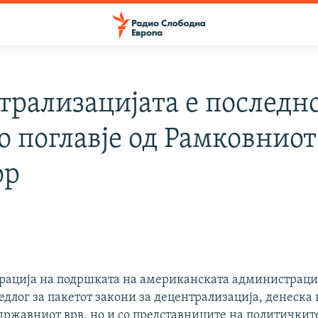
трализацијата е последн
о поглавје од Рамковниот
ор
рација на подршката на американската администраци
длог за пакетот закони за децентрализација, денеска 
 државниот врв, но и со представниците на политичкит