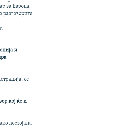
р за Европа,
о разговорите
и
т,
онија и
ира
страција, се
ор кој ќе и
ако постојана