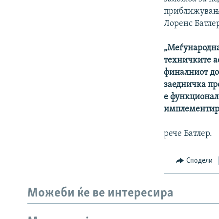
приближување
Лоренс Батле
„Меѓународна
техничките ас
финалниот до
заедничка пр
е функционал
имплементир
рече Батлер.
Сподели
Можеби ќе ве интересира