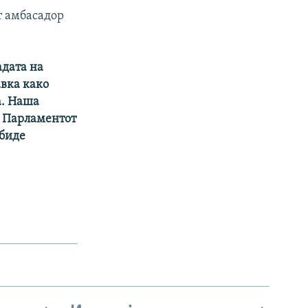
т амбасадор
адата на
авка како
а. Наша
о Парламентот
 биде