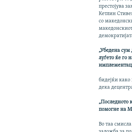
престојува з
Кетлин Стиве
со македонск
македонскиот
демократијата
„Убедена сум 
луѓето ќе го 
имплементаци
бидејќи како
дека децентра
„Последното к
помогне на М
Во таа смисл
заложба за п