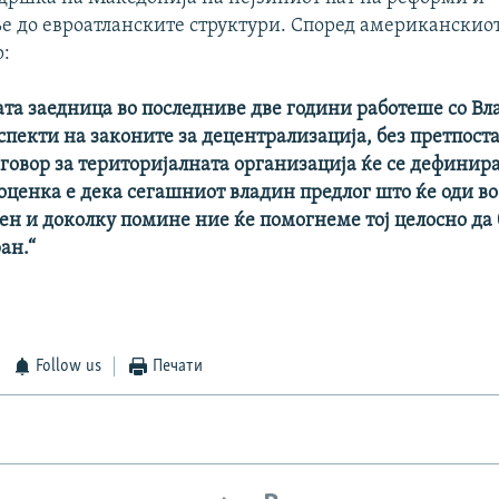
 до евроатланските структури. Според американскио
р:
та заедница во последниве две години работеше со Вл
пекти на законите за децентрализација, без претпост
говор за територијалната организација ќе се дефинир
оценка е дека сегашниот владин предлог што ќе оди в
ен и доколку помине ние ќе помогнеме тој целосно да
ан.“
Follow us
Печати