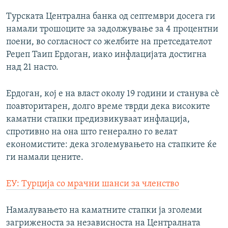
Турската Централна банка од септември досега ги
намали трошоците за задолжување за 4 процентни
поени, во согласност со желбите на претседателот
Реџеп Таип Ердоган, иако инфлацијата достигна
над 21 насто.
Ердоган, кој е на власт околу 19 години и станува сѐ
поавторитарен, долго време тврди дека високите
каматни стапки предизвикуваат инфлација,
спротивно на она што генерално го велат
економистите: дека зголемувањето на стапките ќе
ги намали цените.
ЕУ: Турција со мрачни шанси за членство
Намалувањето на каматните стапки ја зголеми
загриженоста за независноста на Централната