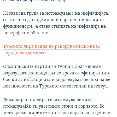
Независна група за истражување на инфлацијата,
составена од академици и поранешни владини
функционери, ја става стапката на инфлација на
неверојатни 58 насто.
Турската лира падна на рекордно ниско ниво
поради пандемијата
Опозициските партии во Турција долго време
изразуваат скептицизам во врска со официјалните
бројки за инфлацијата и ја доведуваат во прашање
независноста на Турскиот статистички институт.
Девалвираната лира ги зголемува цените,
поскапувајќи ги увезените стоки и горивото. Во
меѓувреме, кириите вртоглаво пораснаа, а цените