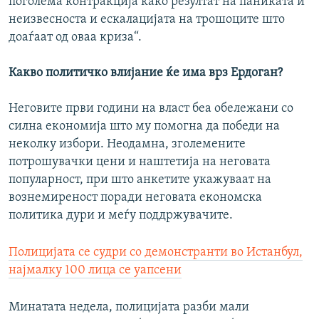
поголема контракција како резултат на паниката и
неизвесноста и ескалацијата на трошоците што
доаѓаат од оваа криза“.
Какво политичко влијание ќе има врз Ердоган?
Неговите први години на власт беа обележани со
силна економија што му помогна да победи на
неколку избори. Неодамна, зголемените
потрошувачки цени и наштетија на неговата
популарност, при што анкетите укажуваат на
вознемиреност поради неговата економска
политика дури и меѓу поддржувачите.
Полицијата се судри со демонстранти во Истанбул,
најмалку 100 лица се уапсени
Минатата недела, полицијата разби мали