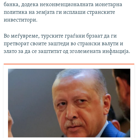
банка, додека неконвенционалната монетарна
политика на земјата ги исплаши странските
инвеститори.
Во меѓувреме, турските граѓани брзаат да ги
претворат своите заштеди во странски валути и
злато за да се заштитат од зголемената инфлација.