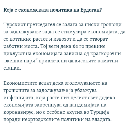
Која е економската политика на Ердоган?
Турскиот претседател се залага за ниски трошоци
за задолжување за да се стимулира економијата, да
се поттикне растот и извозот и да се отворат
работни места. Тој вети дека ќе го прекине
циклусот на економијата зависна од краткорочни
„жешки пари“ привлечени од високите каматни
стапки.
Економистите велат дека зголемувањето на
трошоците за задолжување ја ублажува
инфлацијата, која расте низ целиот свет додека
економијата закрепнува од пандемијата на
коронавирус, но е особено акутна во Турција
поради неортодоксните политики на владата.