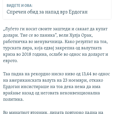
ВИДЕТЕ И ОВА:
Спречен обид за напад врз Ердоган
„Луѓето ги носат своите заштеди и сакаат да купат
долари. Тие се во паника“, вели Хулја Орак,
работничка во менувачница. Како резултат на тоа,
турската лира, која едвај закрепна од валутната
криза во 2018 година, ослабе во однос на доларот и
еврото.
Таа падна на рекордно ниско ниво од 13,44 во однос
на американската валута на 23 ноември, откако
Ердоган инсистираше на тоа дека нема да има
враќање назад од неговата неконвенционална
политика.
Во минатиот вторник, лирата повторно падна на