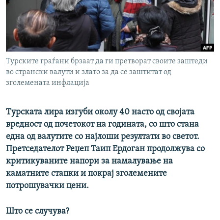
РСЕ веб страници
Турските граѓани брзаат да ги претворат своите заштеди
во странски валути и злато за да се заштитат од
зголемената инфлација
Турската лира изгуби околу 40 насто од својата
вредност од почетокот на годината, со што стана
една од валутите со најлоши резултати во светот.
Претседателот Реџеп Таип Ердоган продолжува со
критикуваните напори за намалување на
каматните стапки и покрај зголемените
потрошувачки цени.
Што се случува?