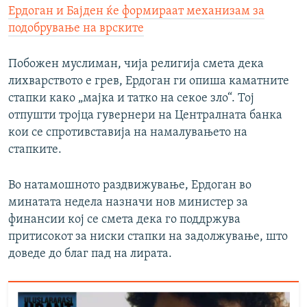
Ердоган и Бајден ќе формираат механизам за
подобрување на врските
Побожен муслиман, чија религија смета дека
лихварството е грев, Ердоган ги опиша каматните
стапки како „мајка и татко на секое зло“. Тој
отпушти тројца гувернери на Централната банка
кои се спротивставија на намалувањето на
стапките.
Во натамошното раздвижување, Ердоган во
минатата недела назначи нов министер за
финансии кој се смета дека го поддржува
притисокот за ниски стапки на задолжување, што
доведе до благ пад на лирата.