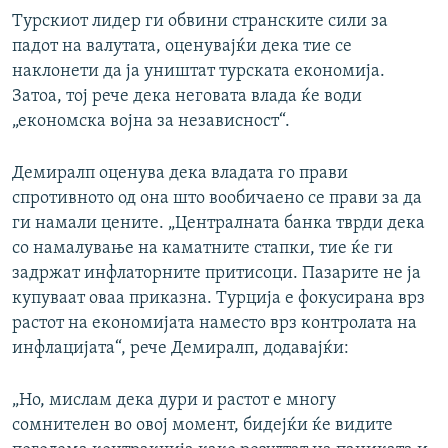
Турскиот лидер ги обвини странските сили за
падот на валутата, оценувајќи дека тие се
наклонети да ја уништат турската економија.
Затоа, тој рече дека неговата влада ќе води
„економска војна за независност“.
Демиралп оценува дека владата го прави
спротивното од она што вообичаено се прави за да
ги намали цените. „Централната банка тврди дека
со намалување на каматните стапки, тие ќе ги
задржат инфлаторните притисоци. Пазарите не ја
купуваат оваа приказна. Турција е фокусирана врз
растот на економијата наместо врз контролата на
инфлацијата“, рече Демиралп, додавајќи:
„Но, мислам дека дури и растот е многу
сомнителен во овој момент, бидејќи ќе видите