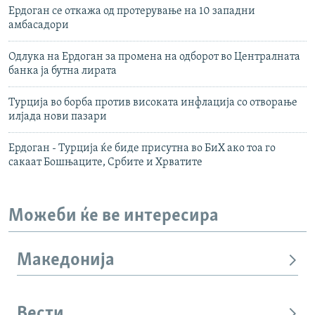
Ердоган се откажа од протерување на 10 западни
амбасадори
Одлука на Ердоган за промена на одборот во Централната
банка ја бутна лирата
Турција во борба против високата инфлација со отворање
илјада нови пазари
Ердоган - Турција ќе биде присутна во БиХ ако тоа го
сакаат Бошњаците, Србите и Хрватите
Можеби ќе ве интересира
Македонија
Вести