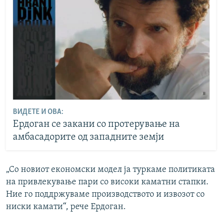
ВИДЕТЕ И ОВА:
Ердоган се закани со протерување на
амбасадорите од западните земји
„Со новиот економски модел ја туркаме политиката
на привлекување пари со високи каматни стапки.
Ние го поддржуваме производството и извозот со
ниски камати“, рече Ердоган.