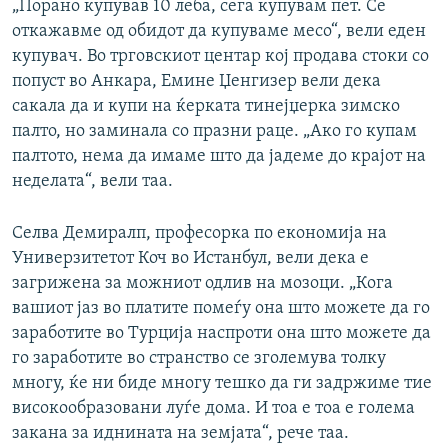
„Порано купував 10 леба, сега купувам пет. Се
откажавме од обидот да купуваме месо“, вели еден
купувач. Во трговскиот центар кој продава стоки со
попуст во Анкара, Емине Џенгизер вели дека
сакала да и купи на ќерката тинејџерка зимско
палто, но заминала со празни раце. „Ако го купам
палтото, нема да имаме што да јадеме до крајот на
неделата“, вели таа.
Селва Демиралп, професорка по економија на
Универзитетот Коч во Истанбул, вели дека е
загрижена за можниот одлив на мозоци. „Кога
вашиот јаз во платите помеѓу она што можете да го
заработите во Турција наспроти она што можете да
го заработите во странство се зголемува толку
многу, ќе ни биде многу тешко да ги задржиме тие
високообразовани луѓе дома. И тоа е тоа е голема
закана за иднината на земјата“, рече таа.