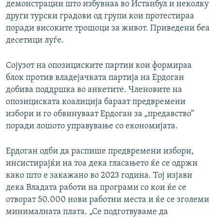
демонстрации што избувнаа во Истанбул и неколку
други турски градови од групи кои протестираа
поради високите трошоци за живот. Приведени беа
десетици луѓе.
Сојузот на опозициските партии кои формираа
блок против владејачката партија на Ердоган
добива поддршка во анкетите. Членовите на
опозициската коалиција бараат предвремени
избори и го обвинуваат Ердоган за „предавство“
поради лошото управување со економијата.
Ердоган одби да распише предвремени избори,
инсистирајќи на тоа дека гласањето ќе се одржи
како што е закажано во 2023 година. Тој изјави
дека Владата работи на програми со кои ќе се
отворат 50.000 нови работни места и ќе се зголеми
минималната плата. „Се подготвуваме да