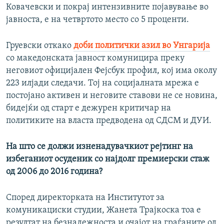
Ковачевски и покрај интензивните појавување во
јавноста, е на четвртото место со 5 проценти.
Груевски откако
доби политички азил во Унгарија
со македонската јавност комуницира преку
неговиот официјален Фејсбук профил, кој има околу
223 илјади следачи. Тој на социјалната мрежа е
постојано активен и неговите ставови не се новина,
бидејќи од старт е дежурен критичар на
политиките на власта предводена од СДСМ и ДУИ.
На што се должи изненадувачкиот рејтинг на
избеганиот осуденик со најдолг премиерски стаж
од 2006 до 2016 година?
Според директорката на Институтот за
комуникациски студии, Жанета Трајкоска тоа е
резултат на безнадежноста и очајот на граѓаните од