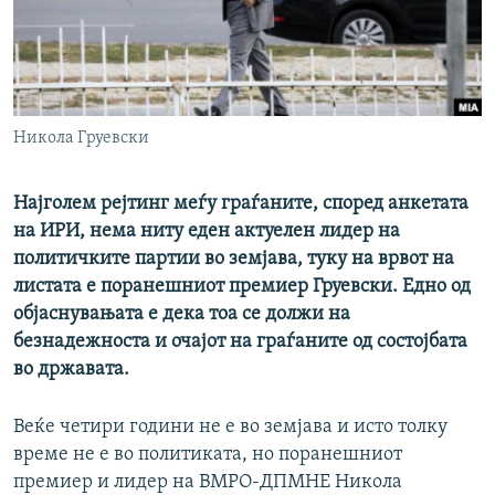
РСЕ веб страници
Никола Груевски
Најголем рејтинг меѓу граѓаните, според анкетата
на ИРИ, нема ниту еден актуелен лидер на
политичките партии во земјава, туку на врвот на
листата е поранешниот премиер Груевски. Едно од
објаснувањата е дека тоа се должи на
безнадежноста и очајот на граѓаните од состојбата
во државата.
Веќе четири години не е во земјава и исто толку
време не е во политиката, но поранешниот
премиер и лидер на ВМРО-ДПМНЕ Никола