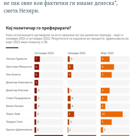
не пак овие кои фактички ги имаме денеска“,
смета Незири.