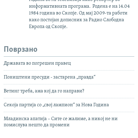
информативната програма. Родена е на 14.04
1984 година во Скопје. Од мај 2009-та работи
како постојан дописник за Радио Слободна
Европа од Скопје.
Поврзано
Државата во погрешен правец
Поништени пресуди - застарена „правда“
Ветинг треба, ама кој да го направи?
Секоја партија со „свој лампион“ за Нова Година
Младинска апатија – Сите се жалиме, а никој не ни
помислува нешто да промени