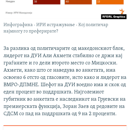
Инфографика - ИРИ истражување - Кој политичар
најмногу го преферирате?
За разлика од политичарите од македонскиот блок,
лидерот на ДУИ Али Ахмети стабилно се држи кај
граѓаните и го дели второто место со Мицкоски.
Ахмети, како што се наведува во анкетата, има
освоено 6 отсто од гласовите, исто како и лидерот на
ВМРО-ДПМНЕ. Шефот на ДУИ воедно има и скок од
еден процент во поддршката. Најголемиот
губитник во анкетата е наследникот на Груевски на
премиерската функција, Зоран Заев од редовите на
СДСМ со пад на поддршката од 9 на 2 проценти.