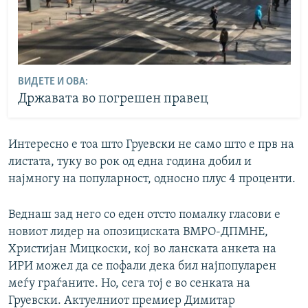
ВИДЕТЕ И ОВА:
Државата во погрешен правец
Интересно е тоа што Груевски не само што е прв на
листата, туку во рок од една година добил и
најмногу на популарност, односно плус 4 проценти.
Веднаш зад него со еден отсто помалку гласови е
новиот лидер на опозициската ВМРО-ДПМНЕ,
Христијан Мицкоски, кој во ланската анкета на
ИРИ можел да се пофали дека бил најпопуларен
меѓу граѓаните. Но, сега тој е во сенката на
Груевски. Актуелниот премиер Димитар