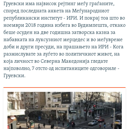
Груевски има највисок рејтинг меѓу граѓаните,
според последната анкета на Меѓународниот
републикански институт - ИРИ. И покрај тоа што во
ноември 2018 година избега во Будимпешта, откако
беше осуден на две годишна затворска казна за
набавката на луксузниот мерцедес и во меѓувреме
доби и други пресуди, на прашањето на ИРИ - Кога
размислувате за луѓето во политичкиот живот, на
која личност во Северна Македонија гледате
најповолно, 7 отсто од испитаниците одговориле -
Груевски.