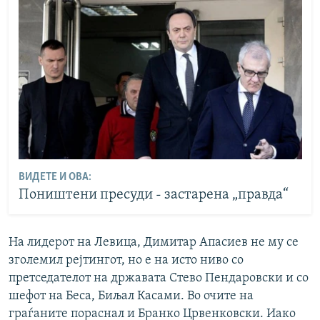
ВИДЕТЕ И ОВА:
Поништени пресуди - застарена „правда“
На лидерот на Левица, Димитар Апасиев не му се
зголемил рејтингот, но е на исто ниво со
претседателот на државата Стево Пендаровски и со
шефот на Беса, Биљал Касами. Во очите на
граѓаните пораснал и Бранко Црвенковски. Иако