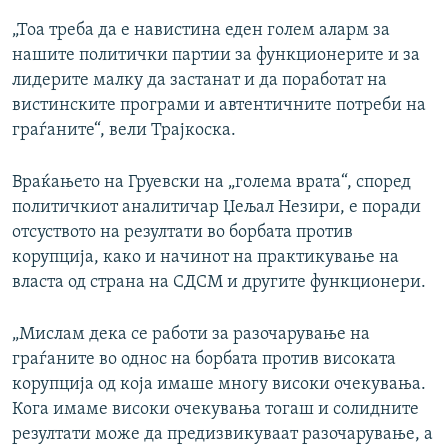
„Тоа треба да е навистина еден голем аларм за
нашите политички партии за функционерите и за
лидерите малку да застанат и да поработат на
вистинските програми и автентичните потреби на
граѓаните“, вели Трајкоска.
Враќањето на Груевски на „голема врата“, според
политичкиот аналитичар Џељал Незири, е поради
отсуството на резултати во борбата против
корупција, како и начинот на практикување на
власта од страна на СДСМ и другите функционери.
„Мислам дека се работи за разочарување на
граѓаните во однос на борбата против високата
корупција од која имаше многу високи очекувања.
Кога имаме високи очекувања тогаш и солидните
резултати може да предизвикуваат разочарување, а