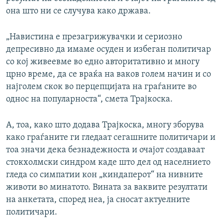
она што ни се случува како држава.
„Навистина е презагрижувачки и сериозно
депресивно да имаме осуден и избеган политичар
со кој живеевме во едно авторитативно и многу
црно време, да се враќа на ваков голем начин и со
најголем скок во перцепцијата на граѓаните во
однос на популарноста“, смета Трајкоска.
А, тоа, како што додава Трајкоска, многу зборува
како граѓаните ги гледаат сегашните политичари и
тоа значи дека безнадежноста и очајот создаваат
стокхолмски синдром каде што дел од населнието
гледа со симпатии кон „киндаперот“ на нивните
животи во минатото. Вината за ваквите резултати
на анкетата, според неа, ја сносат актуелните
политичари.