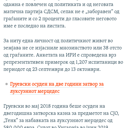
одамна е повлечен од политиката и од неговата
матична партија СДСМ, сепак не е „заборавен“ од
граѓаните и со 2 проценти до гласовите неговото
име е последно на листата.
За ниту една личност од политичкиот живот во
земјава не се изјасниле мнозинството или 38 отсто
од граѓаните. Анкетата на ИРИ е спроведена врз
репрезентативен примерок од 1,207 испитаници во
периодот од 23 септември до 13 октомври.
Груевски осуден на две години затвор за
луксузниот мерцедес
Груевски во мај 2018 година беше осуден на
двегодишна затворска казна за предметот на СЈО,
„Тенк“ за набавката на луксузниот мерцедес од
580.000 евра. Судот во Унгарија во јуни 2019