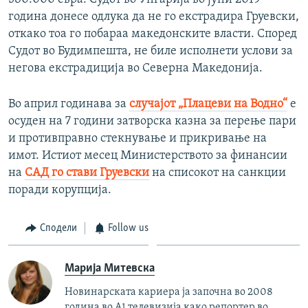
година донесе одлука да не го екстрадира Груевски,
откако тоа го побараа македонските власти. Според
Судот во Будимпешта, не биле исполнети услови за
негова екстрадиција во Северна Македонија.
Во април годинава за
случајот „Плацеви на Водно“
е
осуден на 7 години затворска казна за перење пари
и противправно стекнување и прикривање на
имот. Истиот месец Министерството за финансии
на
САД го стави Груевски
на списокот на санкции
поради корупција.
Сподели
Follow us
Марија Митевска
Новинарската кариера ја започна во 2008
година во А1 телевизија како репортер во