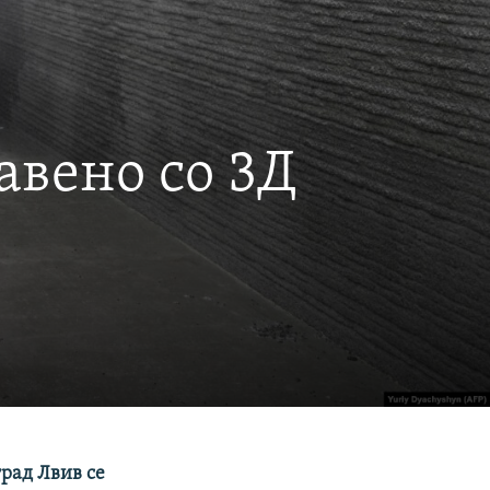
вено со 3Д
рад Лвив се