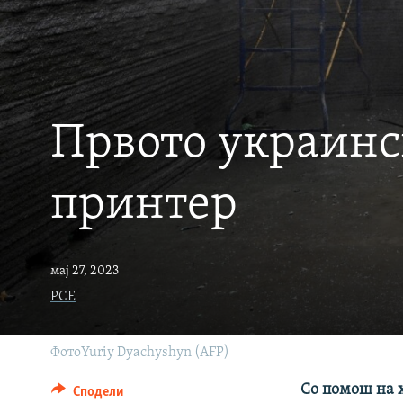
Првото украинс
принтер
мај 27, 2023
РСЕ
ФотоYuriy Dyachyshyn (AFP)
Со помош на 
Сподели