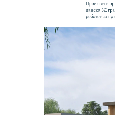
Проектот е о
данска 3Д гра
роботот за пр