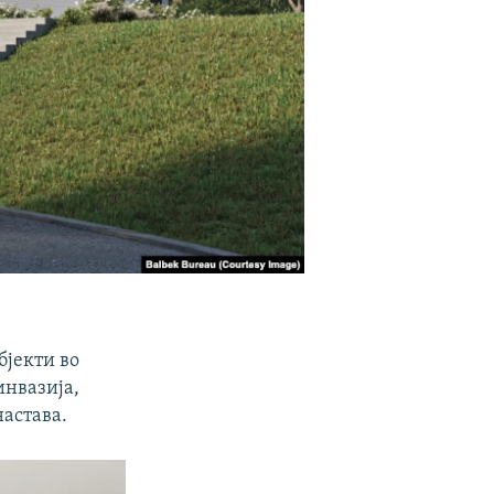
бјекти во
инвазија,
настава.