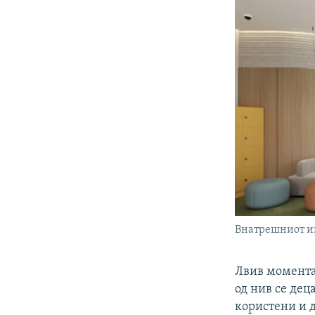
Внатрешниот из
Лвив момента
од нив се дец
користени и д