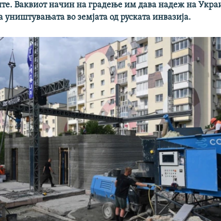
те. Ваквиот начин на градење им дава надеж на Укра
а уништувањата во земјата од руската инвазија.