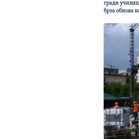
гради училиш
брза обнова н