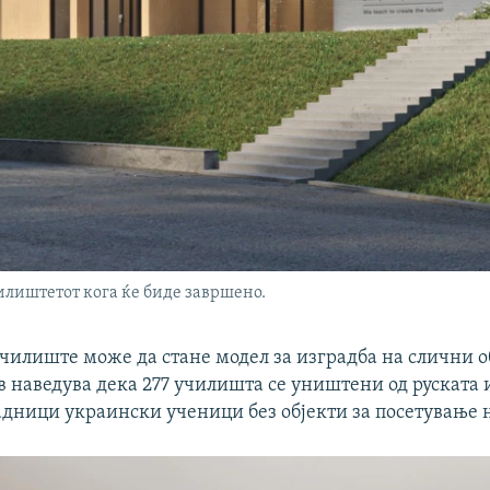
чилиштетот кога ќе биде завршено.
чилиште може да стане модел за изградба на слични о
 наведува дека 277 училишта се уништени од руската 
адници украински ученици без објекти за посетување 