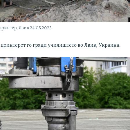
принтер, Лвив 24.05.2023
Д принтерот го гради училиштето во Лвив, Украина.