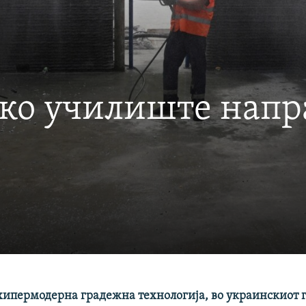
ко училиште напра
хипермодерна градежна технологија, во украинскиот г