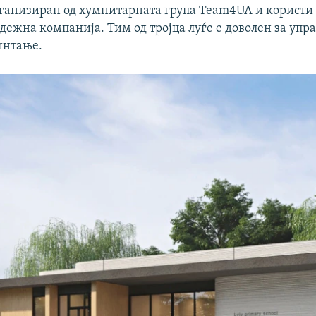
рганизиран од хумнитарната група Team4UA и користи
дежна компанија. Тим од тројца луѓе е доволен за упр
интање.