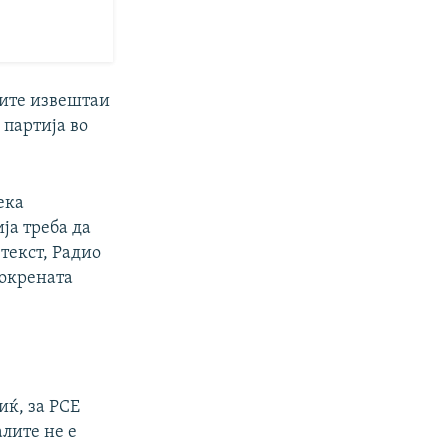
оите извештаи
 партија во
ека
ја треба да
текст, Радио
покрената
ќ, за РСЕ
лите не е