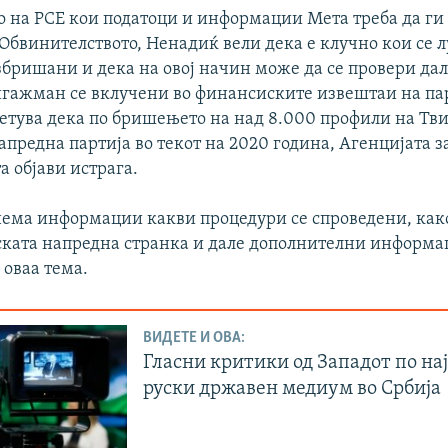
 на РСЕ кои податоци и информации Мета треба да ги 
Обвинителството, Ненадиќ вели дека е клучно кои се л
збришани и дека на овој начин може да се провери да
нгажман се вклучени во финансиските извештаи на пар
етува дека по бришењето на над 8.000 профили на Тв
апредна партија во текот на 2020 година, Агенцијата 
а објави истрага.
 нема информации какви процедури се спроведени, как
ската напредна странка и дале дополнителни информа
 оваа тема.
ВИДЕТЕ И ОВА:
Гласни критики од Западот по нај
руски државен медиум во Србија