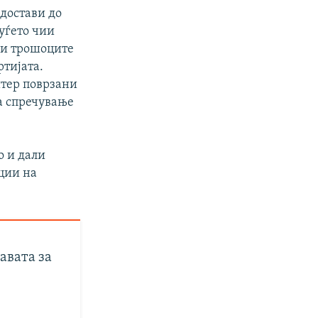
достави до
уѓето чии
ли трошоците
тијата.
итер поврзани
за спречување
о и дали
ции на
авата за