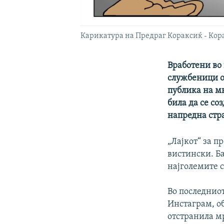
Карикатура на Предраг Кораксиќ - Кор
Вработени во
службеници од
публика на м
била да се со
напредна стр
„Лајкот“ за п
вистински. Б
најголемите 
Во последниот
Инстаграм, об
отстранила м