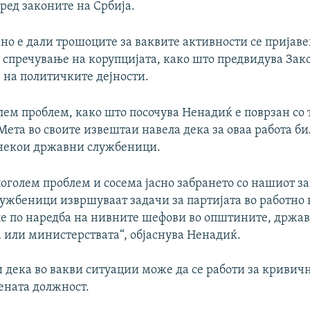
ред законите на Србија.
но е дали трошоците за ваквите активности се пријаве
 спречување на корупцијата, како што предвидува Зак
на политичките дејности.
лем проблем, како што посочува Ненадиќ е поврзан со 
ета во своите извештаи навела дека за оваа работа би
некои државни службеници.
поголем проблем и сосема јасно забрането со нашиот з
ужбеници извршуваат задачи за партијата во работно 
еле по наредба на нивните шефови во општините, држа
а или министерствата“, објаснува Ненадиќ.
и дека во вакви ситуации може да се работи за кривич
ената должност.