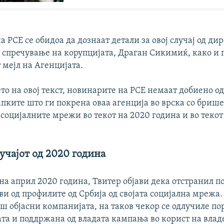
 РСЕ се обидоа да дознаат детали за овој случај од ди
а спречување на корупцијата, Драган Сикимиќ, како и 
 мејл на Агенцијата.
то на овој текст, новинарите на РСЕ немаат добиено о
апките што ги покрена оваа агенција во врска со бриш
социјалните мрежи во текот на 2020 година и во текот
учајот од 2020 година
на април 2020 година, Твитер објави дека отстранил по
и од профилите од Србија од својата социјална мрежа.
ш објасни компанијата, на таков чекор се одлучиле по
та и поддржана од владата кампања во корист на влад