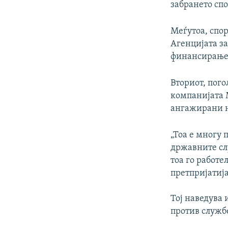
забрането спо
Меѓутоа, спор
Агенцијата за
финансирање 
Вториот, пого
компанијата М
ангажирани 
„Тоа е многу 
државните сл
тоа го работ
претпријатиј
Тој наведува 
против служб