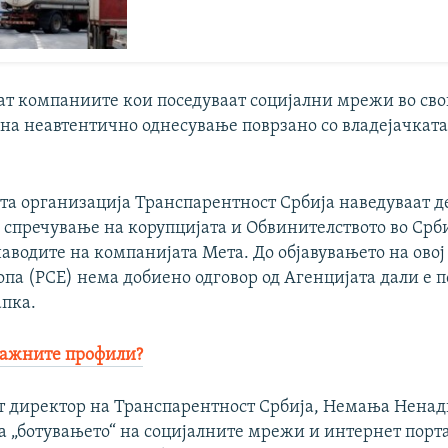
пат компаниите кои поседуваат социјални мрежи во св
на неавтентично однесување поврзано со владејачката
та организација Транспарентност Србија наведуваат д
 спречување на корупцијата и Обвинителството во Срби
аводите на компанијата Мета. До објавувањето на овој 
па (РСЕ) нема добиено одговор од Агенцијата дали е 
апка.
 лажните профили?
 директор на Транспарентност Србија, Немања Ненади
а „ботувањето“ на социјалните мрежи и интернет порта