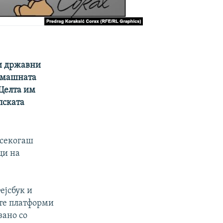
 и државни
домашната
 Целта им
пската
 секогаш
ци на
ејсбук и
ите платформи
зано со