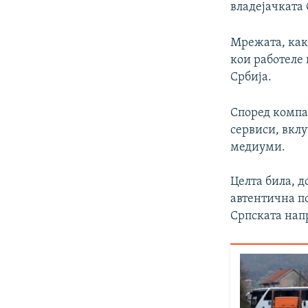
владејачката
Мрежата, како
кои работеле
Србија.
Според компа
сервиси, вклу
медиуми.
Целта била, д
автентична по
Српската нап