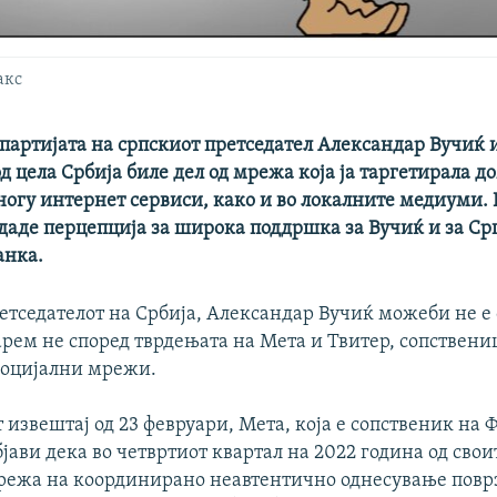
акс
 партијата на српскиот претседател Александар Вучиќ
 цела Србија биле дел од мрежа која ја таргетирала 
ногу интернет сервиси, како и во локалните медиуми.
здаде перцепција за широка поддршка за Вучиќ и за Ср
анка.
ретседателот на Србија, Александар Вучиќ можеби не е
арем не според тврдењата на Мета и Твитер, сопствени
социјални мрежи.
 извештај од 23 февруари, Мета, која е сопственик на Ф
јави дека во четвртиот квартал на 2022 година од сво
режа на координирано неавтентично однесување повр