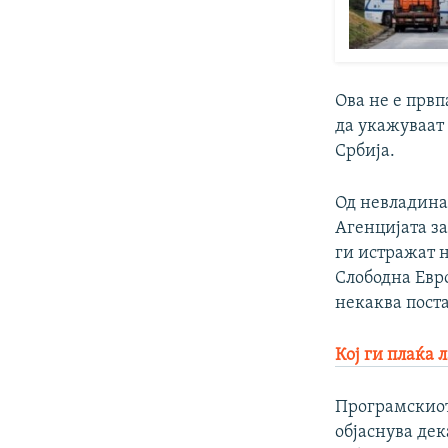
Ова не е прв
да укажуваат 
Србија.
Од невладина
Агенцијата за
ги истражат н
Слободна Евро
некаква пост
Кој ги плаќа
Програмскиот
објаснува дек