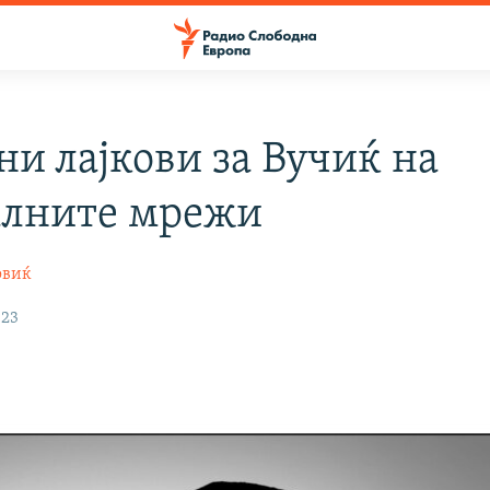
ни лајкови за Вучиќ на
алните мрежи
овиќ
023