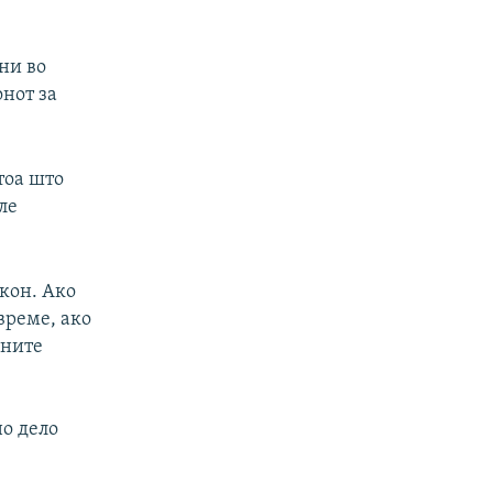
ни во
онот за
тоа што
ле
акон. Ако
време, ако
вните
но дело