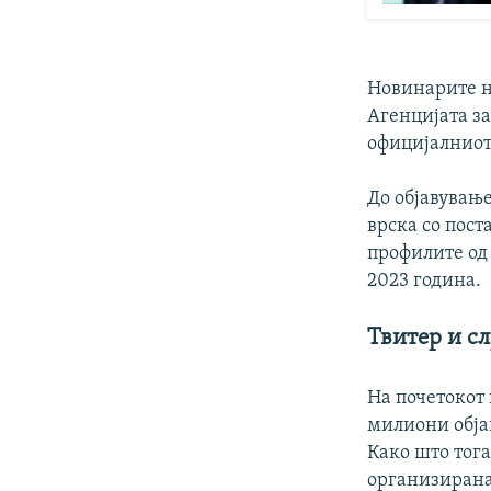
Новинарите на
Агенцијата з
официјалниот
До објавување
врска со пост
профилите од 
2023 година.
Твитер и сл
На почетокот 
милиони објав
Како што тога
организирана