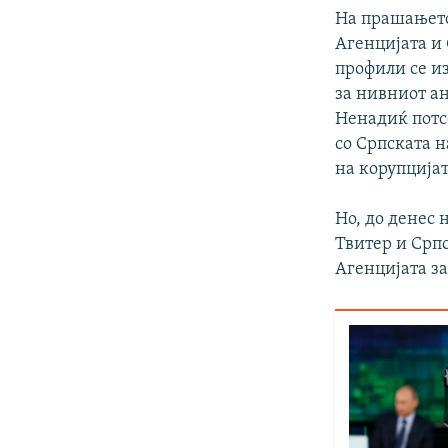
На прашањето
Агенцијата и 
профили се и
за нивниот а
Ненадиќ потс
со Српската н
на корупцијат
Но, до денес
Твитер и Срп
Агенцијата за