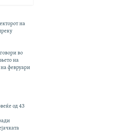
ректорот на
преку
дговори во
ењето на
 на февруари
веќе од 43
ради
ејачката