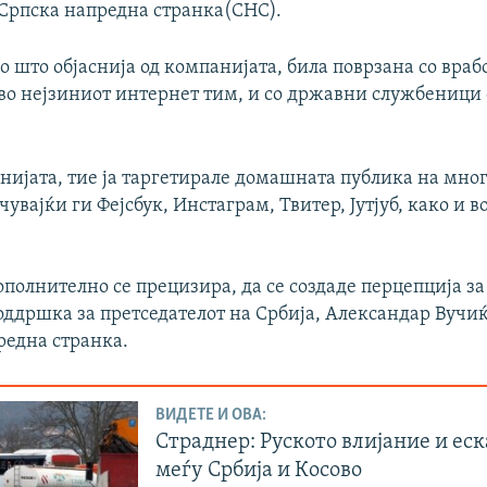
 Српска напредна странка(СНС).
 што објаснија од компанијата, била поврзана со враб
 во нејзиниот интернет тим, и со државни службеници 
нијата, тие ја таргетирале домашната публика на мно
чувајќи ги Фејсбук, Инстаграм, Твитер, Јутјуб, како и 
ополнително се прецизира, да се создаде перцепција з
ддршка за претседателот на Србија, Александар Вучиќ
редна странка.
ВИДЕТЕ И ОВА:
Страднер: Руското влијание и ес
меѓу Србија и Косово