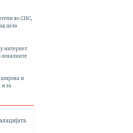
отени во СНС,
од цела
гу интернет
во локалните
а широка и
 и за
калацијата