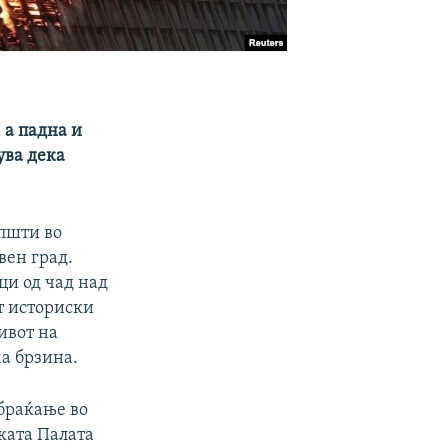
 а падна и
ува дека
општи во
вен град.
ци од чад над
т историски
ивот на
ма брзина.
браќање во
ката Палата