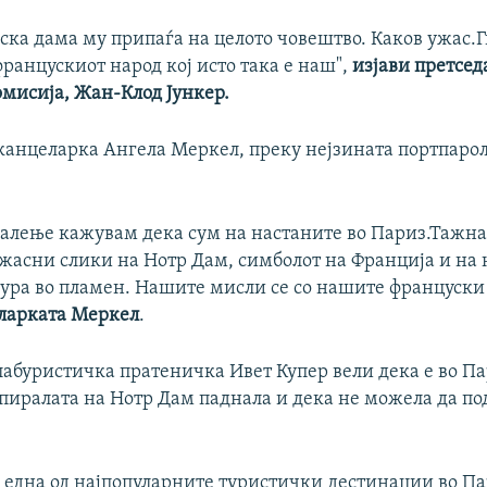
ска дама му припаѓа на целото човештво. Каков ужас.
ранцускиот народ кој исто така е наш",
изјави претсед
омисија, Жан-Клод Јункер.
канцеларка Ангела Меркел, преку нејзината портпарол
жалење кажувам дека сум на настаните во Париз.Тажна
ужасни слики на Нотр Дам, симболот на Франција и на
тура во пламен. Нашите мисли се со нашите француски 
ларката Меркел
.
лабуристичка пратеничка Ивет Купер вели дека е во Па
спиралата на Нотр Дам паднала и дека не можела да по
 една од најпопуларните туристички дестинации во Па