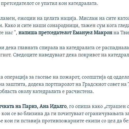
претседателот се упатил кон катедралата.
пламен, емоции на целата нација. Мислам на сите като
и. Како и сите наши сонародници, тажен сум кога глед
те нас ",
напиша претседателот Емануел Макрон
на Тви
ви дека главната спирала на катедралата се распаднала
гнот. Сведоците наведуваат дека покривот на катедра
ма операција за гасење на пожарот, соопштија од оддело
а заштита, додека портпаролот на Градскиот совет на
бласта околу катедралата е расчистена.
чката на Париз, Ана Идалго
, го опиша како „страшен 
 кои се во близина да ги почитуваат ограничувањата з
 кои ги пставија противпожарните екипи со цел да бе