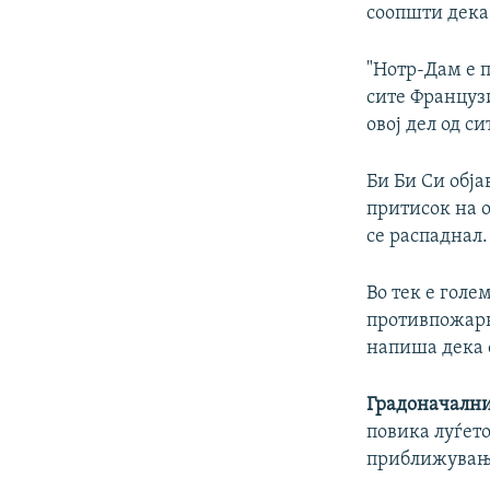
соопшти дека 
"Нотр-Дам е 
сите Француз
овој дел од си
Би Би Си обја
притисок на о
се распаднал.
Во тек е голе
противпожарн
напиша дека о
Градоначални
повика луѓето
приближување