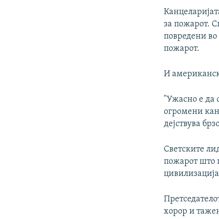
Канцеларијат
за пожарот. 
повредени во 
пожарот.
И американск
"Ужасно е да 
огромени кана
дејствува брз
Светските ли
пожарот што 
цивилизација
Претседатело
хорор и таже