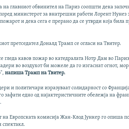
а на главниот обвинител на Париз соопшти дека започ
Според министерот за внатрешни работи Лорент Нунез 
пожарот и дека сега е прерано да се утврди која била 
иот претседател Доналд Трамп се огласи на Твитер.
се гледа кавов пожар во катедралата Нотр Дам во Пари
дери во воздухот би можеле да го изгаснат огнот, мор
о",
напиша Трамп на Твитер.
дери и политичари изразуваат солидарност со Франциј
го зафати едно од најактеристичните обележја на фран
.
т на Европската комисија Жан-Клод Јункер го опиша п
н спектакл.