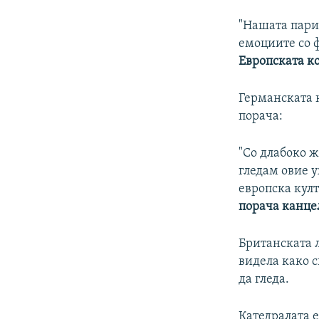
"Нашата пари
емоциите со ф
Европската к
Германската 
порача:
"Со длабоко 
гледам овие 
европска кул
порача канце
Британската 
видела како 
да гледа.
Катедралата е