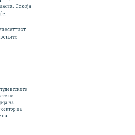
ласта. Секоја
ѓе.
анаесеттиот
нзените
студентските
ето на
ција на
 сектор на
ина.