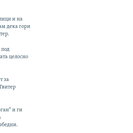
лици и на
ам дека гори
тер.
 под
лата целосно
т за
 Твитер
оган“ и ги
а
збедни.