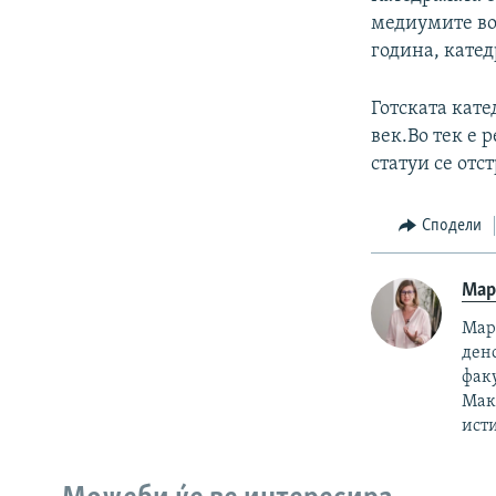
медиумите во 
година, катед
Готската кате
век.Во тек е 
статуи се отс
Сподели
Мар
Мари
ден
факу
Маке
исти