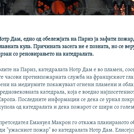
отр Дам, едно од обележјата на Париз ја зафати пожар,
лавната кула. Причината засега не е позната, но се вер
врзан со реновирањето на катедралата.
лите на Париз, катедралата Нотр Дам e во пламен, со
е часови противпожарната служба на францускиот гла
вени на медиумите покажуваат огнени пламени и обла
редновековната катедрала, која е воедно најпосетенио
Европа. Последните информации се дека се урнал покр
упола од катедралата и дека пожарот се шири со голе
претседател Емануел Макрон го откажа планираното о
ди "ужасниот пожар" во катедралата Нотр Дам. Елисејс