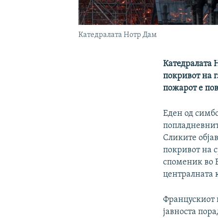
Катедралата Нотр Дам
Катедралата Н
покривот на г
пожарот е по
Еден од симбо
попладневнит
Сликите обја
покривот на с
споменик во 
централната к
Францускиот 
јавноста пора