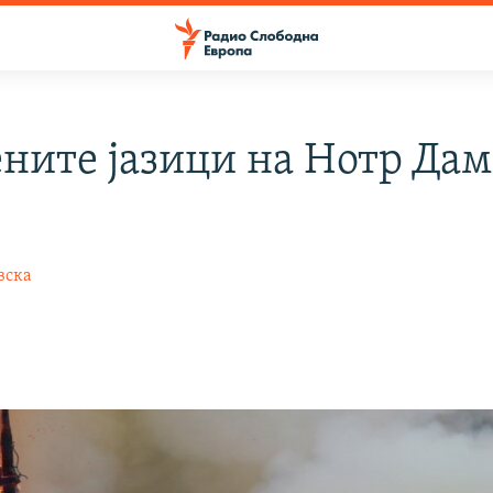
ните јазици на Нотр Дам
вска