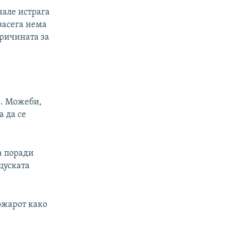
нале истрага
засега нема
причината за
з. Можеби,
а да се
а поради
цуската
ожарот како