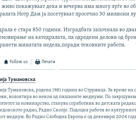
живо покажуваат дека и вечерва има многу луѓе во об
ралата Нотр Дам ја посетуваат просечно 30 милиони лу
драла е стара 850 години. Изградбата започнала во дв
реновирање на катедралата, па одредени делови од бро
транети минатата недела,поради тековните работи.
Follow us
Печати
ија Тумановска
ја Тумановска, родена 1981 година во Струмица. За време на 
ови, волонтира во некои од пишаните медиуми. По завршувањ
лтетот за новинарство, станува соработник во детската редак
донското радио, Радио Скопје. Подоцна работи во културниот
от медиум. Во Радио Слободна Европа е од декември 2004 год