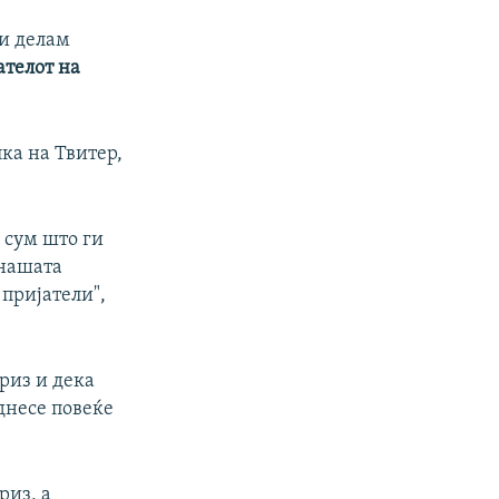
Ги делам
ателот на
ка на Твитер,
 сум што ги
 нашата
пријатели",
риз и дека
днесе повеќе
риз, а