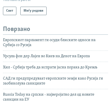
This item is part of
Свет
Меѓу редови
Поврзано
Европскиот парламент ги осуди блиските односи на
Србија со Русија
Урсула фон дер Лајен во Киев на Денот на Европа
Хил - Србија треба да испрати јасна порака до Кремљ
САД ги предупредуваат европските земји како Русија ги
заобиколува санкциите
Russia Today на српски - најверојатно дел од новите
санкции на ЕУ