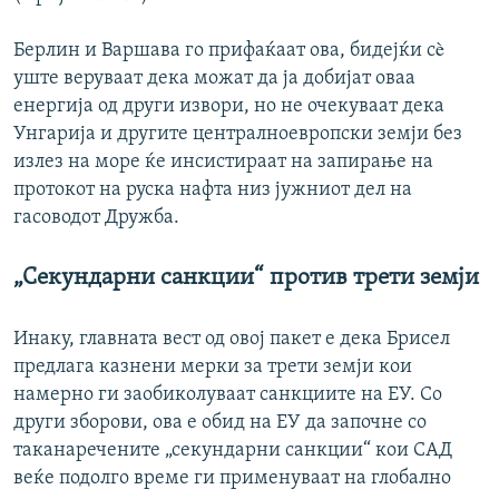
Берлин и Варшава го прифаќаат ова, бидејќи сè
уште веруваат дека можат да ја добијат оваа
енергија од други извори, но не очекуваат дека
Унгарија и другите централноевропски земји без
излез на море ќе инсистираат на запирање на
протокот на руска нафта низ јужниот дел на
гасоводот Дружба.
„Секундарни санкции“ против трети земји
Инаку, главната вест од овој пакет е дека Брисел
предлага казнени мерки за трети земји кои
намерно ги заобиколуваат санкциите на ЕУ. Со
други зборови, ова е обид на ЕУ да започне со
таканаречените „секундарни санкции“ кои САД
веќе подолго време ги применуваат на глобално