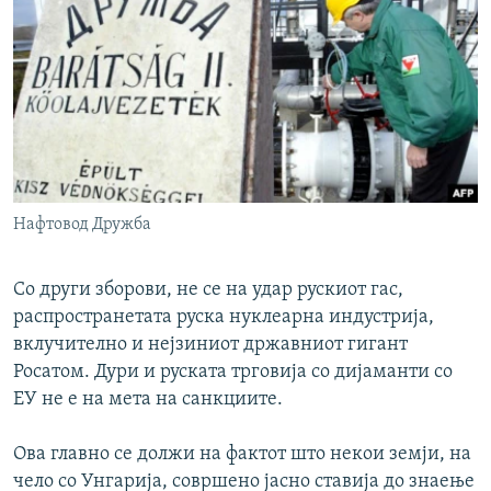
Нафтовод Дружба
Со други зборови, не се на удар рускиот гас,
распространетата руска нуклеарна индустрија,
вклучително и нејзиниот државниот гигант
Росатом. Дури и руската трговија со дијаманти со
ЕУ не е на мета на санкциите.
Ова главно се должи на фактот што некои земји, на
чело со Унгарија, совршено јасно ставија до знаење