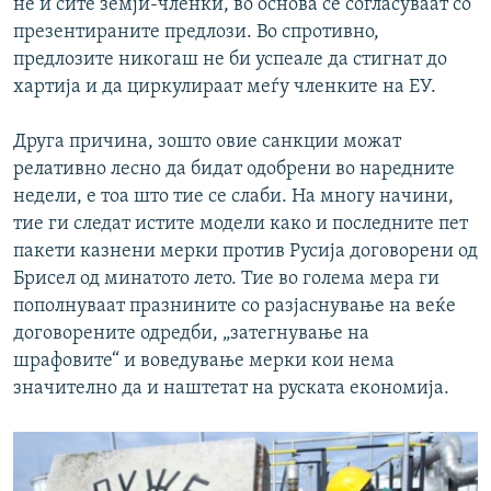
не и сите земји-членки, во основа се согласуваат со
презентираните предлози. Во спротивно,
предлозите никогаш не би успеале да стигнат до
хартија и да циркулираат меѓу членките на ЕУ.
Друга причина, зошто овие санкции можат
релативно лесно да бидат одобрени во наредните
недели, е тоа што тие се слаби. На многу начини,
тие ги следат истите модели како и последните пет
пакети казнени мерки против Русија договорени од
Брисел од минатото лето. Тие во голема мера ги
пополнуваат празнините со разјаснување на веќе
договорените одредби, „затегнување на
шрафовите“ и воведување мерки кои нема
значително да и наштетат на руската економија.