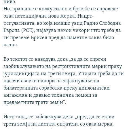
ниво.
Но, прашање е колку силно и брзо ќе се спроведе
оваа потенцијална нова мерка. Нацрт-
регулативата, во која имаше увид Радио Слободна
Европа (РСЕ), најавува некои чекори што треба да
ги преземе Брисел пред да наметне каква било
казна.
Во текстот се наведува дека „за да се спречи
заобиколувањето на рестриктивните мерки преку
јурисдикцијата на трети земји, Унијата треба да ги
насочи своите напори на зајакнување на
билатералната соработка преку дипломатски
ангажман и давање техничка помош за
предметните трети земји“.
Исто така, се забележува дека „пред да се стави
трета земја на листата опфатена со оваа мерка,