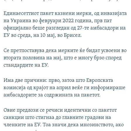
Единаесеттиот пакет казнени мерки, од инвазијата
на Украина во февруари 2022 година, прв пат
официјално беше разгледан од 27-те амбасадори на
ЕУ во среда, на 10 мај, во Брисел.
Се претпоставува дека мерките ќе бидат усвоени во
втората половина на мај, што е многу брзо според
стандардите на ЕУ.
Има две причини: прво, затоа што Европската
комисија од крајот на април веќе ги информираше
амбасадорите за содржината на пакетот.
Овие предлози се речиси идентични со пакетот
санкции што стигнаа до главните градови на
членките на ЕУ. Тоа значи дека мнозинството, ако