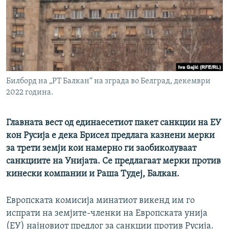
РСЕ веб страници
Билборд на „РТ Балкан“ на зграда во Белград, декември
2022 година.
Главната вест од единаесетиот пакет санкции на ЕУ
кон Русија е дека Брисел предлага казнени мерки
за трети земји кои намерно ги заобиколуваат
санкциите на Унијата. Се предлагаат мерки против
кинески компании и Раша Тудеј, Балкан.
Европската комисија минатиот викенд им го
испрати на земјите-членки на Европската унија
(ЕУ) најновиот предлог за санкции против Русија.