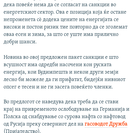
дека повеќе нема да се согласат на санкции во
енергетскиот сектор. Ова е позиција која ќе остане
непроменета сè додека цените на енергијата се
високи и постои ризик тие повторно да се зголемат
оваа есен и зима, за што се уште има прилично
добри шанси.
Новина во овој предложен пакет санкции е што
всушност има одредби насочени кон руската
енергија, кои Будимпешта и некои други земји
лесно би можеле да ги прифатат, бидејќи нивниот
опсег е тесен и не ги засега повеќето членки.
Во предлогот се наведува дека треба да се стави
крај на привременото ослободување на Германија и
Полска од снабдување со сурова нафта со нафтовод
од Русија преку северниот дел на
гасоводот Дружба
(Пријателство).