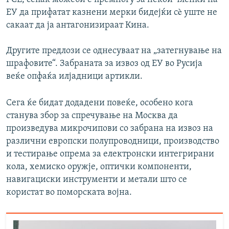
ЕУ да прифатат казнени мерки бидејќи сè уште не
сакаат да ја антагонизираат Кина.
Другите предлози се однесуваат на „затегнување на
шрафовите“. Забраната за извоз од ЕУ во Русија
веќе опфаќа илјадници артикли.
Сега ќе бидат додадени повеќе, особено кога
станува збор за спречување на Москва да
произведува микрочипови со забрана на извоз на
различни европски полупроводници, производство
и тестирање опрема за електронски интегрирани
кола, хемиско оружје, оптички компоненти,
навигациски инструменти и метали што се
користат во поморската војна.