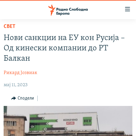
Достапни
линкови
Оди
СВЕТ
на
МАКЕДОНИЈА
Нови санкции на ЕУ кон Русија –
содржината
СВЕТ
Оди
Од кинески компании до РТ
ВИЗУЕЛНО
на
Балкан
главната
ВЕСТИ
навигација
Рикард Јозвиак
ШТО ТРЕБА ДА ЗНАЕТЕ
Премини
на
мај 11, 2023
ПРИЈАВИ СЕ ЗА ЊУЗЛЕТЕР
пребарување
ПОДКАСТ ЗОШТО?
Сподели
СЛЕДЕТЕ НЕ