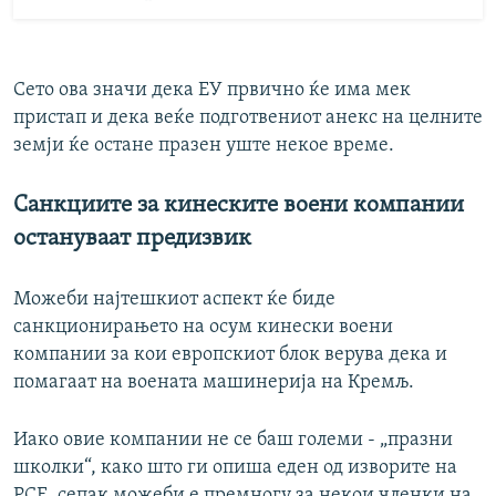
Сето ова значи дека ЕУ првично ќе има мек
пристап и дека веќе подготвениот анекс на целните
земји ќе остане празен уште некое време.
Санкциите за кинеските воени компании
остануваат предизвик
Можеби најтешкиот аспект ќе биде
санкционирањето на осум кинески воени
компании за кои европскиот блок верува дека и
помагаат на воената машинерија на Кремљ.
Иако овие компании не се баш големи - „празни
школки“, како што ги опиша еден од изворите на
РСЕ, сепак можеби е премногу за некои членки на