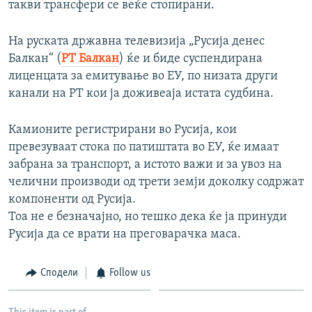
такви трансфери се веќе стопирани.
На руската државна телевизија „Русија денес
Балкан“ (
РТ Балкан
) ќе и биде суспендирана
лиценцата за емитување во ЕУ, по низата други
канали на РТ кои ја доживеаја истата судбина.
Камионите регистрирани во Русија, кои
превезуваат стока по патиштата во ЕУ, ќе имаат
забрана за транспорт, а истото важи и за увоз на
челични производи од трети земји доколку содржат
компоненти од Русија.
Тоа не е безначајно, но тешко дека ќе ја принуди
Русија да се врати на преговарачка маса.
Сподели
Follow us