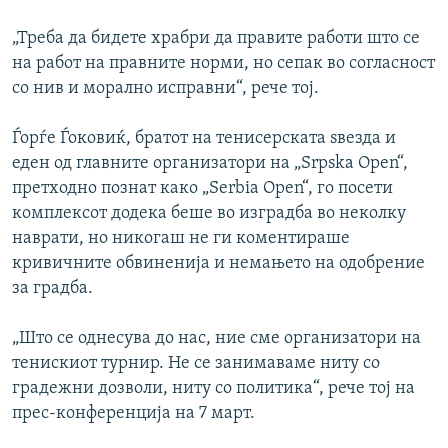
„Треба да бидете храбри да правите работи што се
на работ на правните норми, но сепак во согласност
со нив и морално исправни“, рече тој.
Ѓорѓе Ѓоковиќ, братот на тенисерската ѕвезда и
еден од главните организатори на „Srpska Open“,
претходно познат како „Serbia Open“, го посети
комплексот додека беше во изградба во неколку
наврати, но никогаш не ги коментираше
кривичните обвиненија и немањето на одобрение
за градба.
„Што се однесува до нас, ние сме организатори на
тенискиот турнир. Не се занимаваме ниту со
градежни дозволи, ниту со политика“, рече тој на
прес-конференција на 7 март.