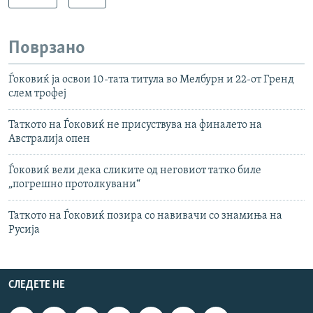
Поврзано
Ѓоковиќ ја освои 10-тата титула во Мелбурн и 22-от Гренд
слем трофеј
Таткото на Ѓоковиќ не присуствува на финалето на
Австралија опен
Ѓоковиќ вели дека сликите од неговиот татко биле
„погрешно протолкувани“
Таткото на Ѓоковиќ позира со навивачи со знамиња на
Русија
СЛЕДЕТЕ НЕ