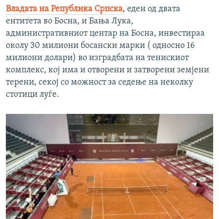
Владата на Република Српска
, еден од двата
ентитета во Босна, и Бања Лука,
административниот центар на Босна, инвестираа
околу 30 милиони босански марки ( односно 16
милиони долари) во изградбата на тенискиот
комплекс, кој има и отворени и затворени земјени
терени, секој со можност за седење на неколку
стотици луѓе.