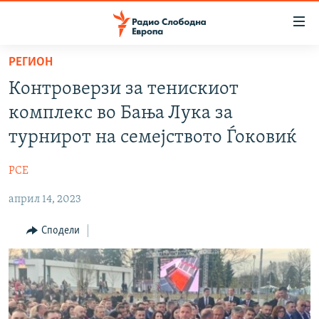
Достапни
линкови
Оди
РЕГИОН
на
МАКЕДОНИЈА
Контроверзи за тенискиот
содржината
СВЕТ
Оди
комплекс во Бања Лука за
ВИЗУЕЛНО
на
турнирот на семејството Ѓоковиќ
главната
ВЕСТИ
навигација
РСЕ
ШТО ТРЕБА ДА ЗНАЕТЕ
Премини
на
април 14, 2023
ПРИЈАВИ СЕ ЗА ЊУЗЛЕТЕР
пребарување
ПОДКАСТ ЗОШТО?
Сподели
СЛЕДЕТЕ НЕ