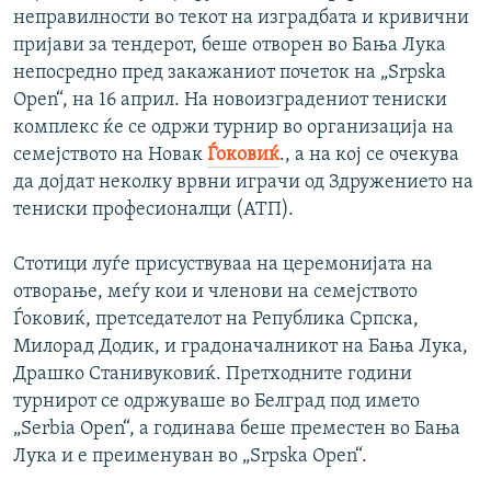
неправилности во текот на изградбата и кривични
пријави за тендерот, беше отворен во Бања Лука
непосредно пред закажаниот почеток на „Srpska
Open“, на 16 април. На новоизградениот тениски
комплекс ќе се одржи турнир во организација на
семејството на Новак
Ѓоковиќ
., а на кој се очекува
да дојдат неколку врвни играчи од Здружението на
тениски професионалци (АТП).
Стотици луѓе присуствуваа на церемонијата на
отворање, меѓу кои и членови на семејството
Ѓоковиќ, претседателот на Република Српска,
Милорад Додик, и градоначалникот на Бања Лука,
Драшко Станивуковиќ. Претходните години
турнирот се одржуваше во Белград под името
„Serbia Open“, а годинава беше преместен во Бања
Лука и е преименуван во „Srpska Open“.