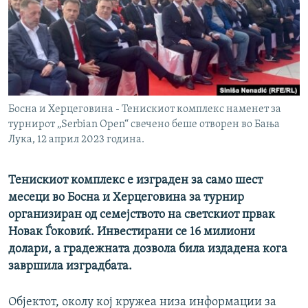
РСЕ веб страници
Босна и Херцеговина - Тенискиот комплекс наменет за
турнирот „Serbian Open“ свечено беше отворен во Бања
Лука, 12 април 2023 година.
Тенискиот комплекс e изграден за само шест
месеци во Босна и Херцеговина за турнир
организиран од семејството на светскиот првак
Новак Ѓоковиќ. Инвестирани се 16 милиони
долари, а градежната дозвола била издадена кога
завршила изградбата.
Објектот, околу кој кружеа низа информации за