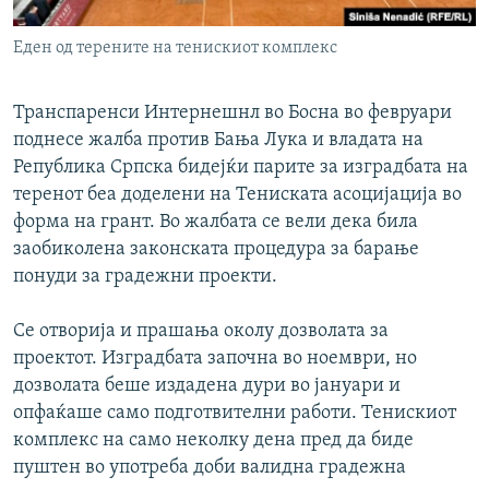
Еден од терените на тенискиот комплекс
Транспаренси Интернешнл во Босна во февруари
поднесе жалба против Бања Лука и владата на
Република Српска бидејќи парите за изградбата на
теренот беа доделени на Тениската асоцијација во
форма на грант. Во жалбата се вели дека била
заобиколена законската процедура за барање
понуди за градежни проекти.
Се отворија и прашања околу дозволата за
проектот. Изградбата започна во ноември, но
дозволата беше издадена дури во јануари и
опфаќаше само подготвителни работи. Тенискиот
комплекс на само неколку дена пред да биде
пуштен во употреба доби валидна градежна