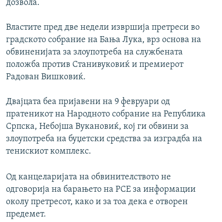
дозвола.
Властите пред две недели извршија претреси во
градското собрание на Бања Лука, врз основа на
обвиненијата за злоупотреба на службената
положба против Станивуковиќ и премиерот
Радован Вишковиќ.
Двајцата беа пријавени на 9 февруари од
пратеникот на Народното собрание на Република
Српска, Небојша Вукановиќ, кој ги обвини за
злоупотреба на буџетски средства за изградба на
тенискиот комплекс.
Од канцеларијата на обвинителството не
одговорија на барањето на РСЕ за информации
околу претресот, како и за тоа дека е отворен
предемет.