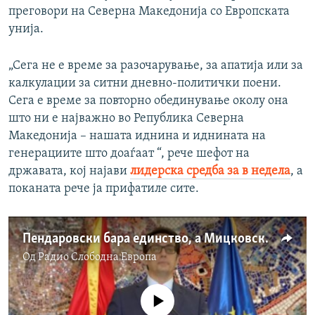
преговори на Северна Македонија со Европската
унија.
„Сега не е време за разочарување, за апатија или за
калкулации за ситни дневно-политички поени.
Сега е време за повторно обединување околу она
што ни е најважно во Република Северна
Македонија – нашата иднина и иднината на
генерациите што доаѓаат “, рече шефот на
државата, кој најави
лидерска средба за в недела
, а
поканата рече ја прифатиле сите.
Пендаровски бара единство, а Мицковски вонредни избори
Од
Радио Слободна Eвропа
No media source currently available