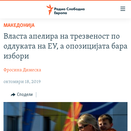
Достапни
линкови
Оди
МАКЕДОНИЈА
на
МАКЕДОНИЈА
Власта апелира на трезвеност по
содржината
СВЕТ
Оди
одлуката на ЕУ, а опозицијата бара
ВИЗУЕЛНО
на
избори
главната
ВЕСТИ
навигација
Фросина Димеска
ШТО ТРЕБА ДА ЗНАЕТЕ
Премини
на
октомври 18, 2019
ПРИЈАВИ СЕ ЗА ЊУЗЛЕТЕР
пребарување
ПОДКАСТ ЗОШТО?
Сподели
СЛЕДЕТЕ НЕ