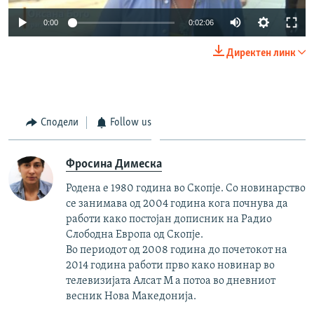
0:00
0:02:06
Директен линк
Сподели
Follow us
Фросина Димеска
Родена е 1980 година во Скопје. Со новинарство
се занимава од 2004 година кога почнува да
работи како постојан дописник на Радио
Слободна Европа од Скопје.
Во периодот од 2008 година до почетокот на
2014 година работи прво како новинар во
телевизијата Алсат М а потоа во дневниот
весник Нова Македонија.