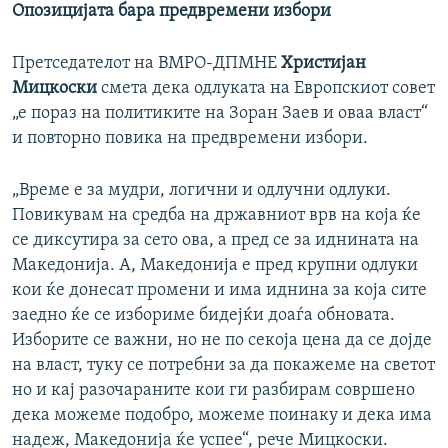
Опозицијата бара предвремени избори
Претседателот на ВМРО-ДПМНЕ
Христијан
Мицкоски
смета дека одлуката на Европскиот совет
„е пораз на политиките на Зоран Заев и оваа власт“
и повторно повика на предвремени избори.
„Време е за мудри, логични и одлучни одлуки.
Повикувам на средба на државниот врв на која ќе
се диксутира за сето ова, а пред се за иднината на
Македонија. А, Македонија е пред крупни одлуки
кои ќе донесат промени и има иднина за која сите
заедно ќе се избориме бидејќи доаѓа обновата.
Изборите се важни, но не по секоја цена да се дојде
на власт, туку се потребни за да покажеме на светот
но и кај разочараните кои ги разбирам совршено
дека можеме подобро, можеме поинаку и дека има
надеж, Македонија ќе успее“, рече Мицкоски.