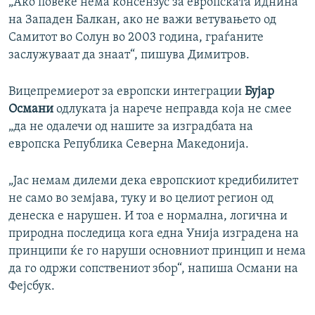
„Ако повеќе нема консензус за европската иднина
на Западен Балкан, ако не важи ветувањето од
Самитот во Солун во 2003 година, граѓаните
заслужуваат да знаат“, пишува Димитров.
Вицепремиерот за европски интеграции
Бујар
Османи
одлуката ја нарече неправда која не смее
„да не одалечи од нашите за изградбата на
европска Република Северна Македонија.
„Јас немам дилеми дека европскиот кредибилитет
не само во земјава, туку и во целиот регион од
денеска е нарушен. И тоа е нормална, логична и
природна последица кога една Унија изградена на
принципи ќе го наруши основниот принцип и нема
да го одржи сопствениот збор“, напиша Османи на
Фејсбук.