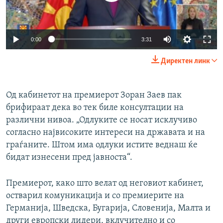
0:00
3:31
Директен линк
Од кабинетот на премиерот Зоран Заев пак
брифираат дека во тек биле консултации на
различни нивоа. „Одлуките се носат исклучиво
согласно највисоките интереси на државата и на
граѓаните. Штом има одлуки истите веднаш ќе
бидат изнесени пред јавноста“.
Премиерот, како што велат од неговиот кабинет,
остварил комуникација и со премиерите на
Германија, Шведска, Бугарија, Словенија, Малта и
други европски лидери, вклучително и со