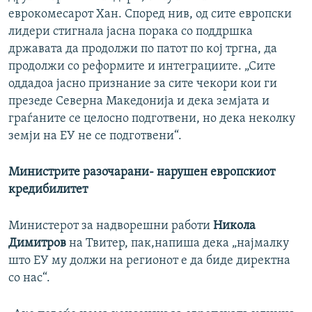
еврокомесарот Хан. Според нив, од сите европски
лидери стигнала јасна порака со поддршка
државата да продолжи по патот по кој тргна, да
продолжи со реформите и интеграциите. „Сите
оддадоа јасно признание за сите чекори кои ги
презеде Северна Македонија и дека земјата и
граѓаните се целосно подготвени, но дека неколку
земји на ЕУ не се подготвени“.
Министрите разочарани- нарушен европскиот
кредибилитет
Министерот за надворешни работи
Никола
Димитров
на Твитер, пак,напиша дека „најмалку
што ЕУ му должи на регионот е да биде директна
со нас“.