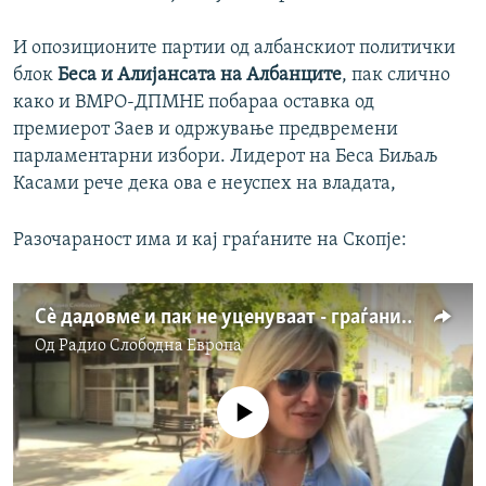
И опозиционите партии од албанскиот политички
блок
Беса и Алијансата на Албанците
, пак слично
како и ВМРО-ДПМНЕ побараа оставка од
премиерот Заев и одржување предвремени
парламентарни избори. Лидерот на Беса Биљаљ
Касами рече дека ова е неуспех на владата,
Разочараност има и кај граѓаните на Скопје:
Сè дадовме и пак не уценуваат - граѓаните за ЕУ
Од
Радио Слободна Eвропа
No media source currently available