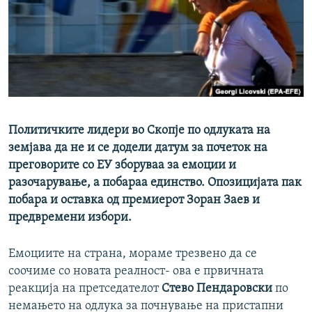
РСЕ веб страници
Политичките лидери во Скопје по одлуката на
земјава да не и се додели датум за почеток на
преговорите со ЕУ зборуваа за емоции и
разочарување, а побараа единство. Опозицијата пак
побара и оставка од премиерот Зоран Заев и
предвремени избори.
Емоциите на страна, мораме трезвено да се
соочиме со новата реалност- ова е првичната
реакција на претседателот
Стево Пендаровски
по
немањето на одлука за почнување на пристапни